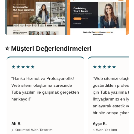
⭐ Müşteri Değerlendirmeleri
★★★★★
★★★★★
“Harika Hizmet ve Profesyonellik!
“Web sitemizi oluştu
Web sitemi oluşturma sürecinde
gösterdikleri profesyo
Tuba yazılım ile çalışmak gerçekten
için Tuba yazılıma teş
harikaydı!”
İhtiyaçlarımızı en iyi 
anlayarak estetik ve k
bir site ortaya çıkardıl
Ali R.
Ayşe K.
⚡ Kurumsal Web Tasarımı
⚡ Web Yazılımı