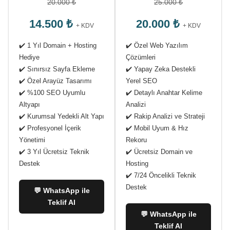
20.000 ₺
25.000 ₺
14.500 ₺
20.000 ₺
+ KDV
+ KDV
✔️ 1 Yıl Domain + Hosting
✔️ Özel Web Yazılım
Hediye
Çözümleri
✔️ Sınırsız Sayfa Ekleme
✔️ Yapay Zeka Destekli
✔️ Özel Arayüz Tasarımı
Yerel SEO
✔️ %100 SEO Uyumlu
✔️ Detaylı Anahtar Kelime
Altyapı
Analizi
✔️ Kurumsal Yedekli Alt Yapı
✔️ Rakip Analizi ve Strateji
✔️ Profesyonel İçerik
✔️ Mobil Uyum & Hız
Yönetimi
Rekoru
✔️ 3 Yıl Ücretsiz Teknik
✔️ Ücretsiz Domain ve
Destek
Hosting
✔️ 7/24 Öncelikli Teknik
Destek
💬 WhatsApp ile
Teklif Al
💬 WhatsApp ile
Teklif Al