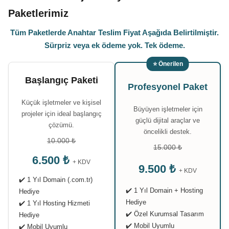
Paketlerimiz
Tüm Paketlerde Anahtar Teslim Fiyat Aşağıda Belirtilmiştir.
Sürpriz veya ek ödeme yok. Tek ödeme.
⭐ Önerilen
Başlangıç Paketi
Profesyonel Paket
Küçük işletmeler ve kişisel
Büyüyen işletmeler için
projeler için ideal başlangıç
güçlü dijital araçlar ve
çözümü.
öncelikli destek.
10.000 ₺
15.000 ₺
6.500 ₺
+ KDV
9.500 ₺
+ KDV
✔️ 1 Yıl Domain (.com.tr)
✔️ 1 Yıl Domain + Hosting
Hediye
Hediye
✔️ 1 Yıl Hosting Hizmeti
✔️ Özel Kurumsal Tasarım
Hediye
✔️ Mobil Uyumlu
✔️ Mobil Uyumlu