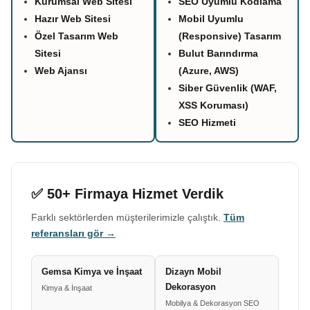
Kurumsal Web Sitesi
SEO Uyumlu Kodlama
Hazır Web Sitesi
Mobil Uyumlu
Özel Tasarım Web
(Responsive) Tasarım
Sitesi
Bulut Barındırma
Web Ajansı
(Azure, AWS)
Siber Güvenlik (WAF,
XSS Koruması)
SEO Hizmeti
✅ 50+ Firmaya Hizmet Verdik
Farklı sektörlerden müşterilerimizle çalıştık.
Tüm
referansları gör →
Gemsa Kimya ve İnşaat
Dizayn Mobil
Dekorasyon
Kimya & İnşaat
Mobilya & Dekorasyon SEO