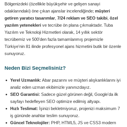
Bölgenizdeki (özellikle büyükşehir ve gelişen sanayi
odaklarındaki) öne çıkan ajanslar incelendiğinde;
müşteri
getiren yaratıcı tasarımlar
,
7/24 reklam ve SEO takibi
,
özel
yazılım yetenekleri
ve tecrübe ön plana çıkmaktadır. Tuba
Yazılım ve Teknoloji Hizmetleri olarak, 14 yıllık sektör
tecrübemiz ve 500'den fazla tamamlanmış projemizle
Türkiye'nin 81 ilinde profesyonel ajans hizmetini butik bir özenle
sunuyoruz.
Neden Bizi Seçmelisiniz?
Yerel Uzmanlık:
Abar pazarını ve müşteri alışkanlıklarını iyi
analiz eden uzman ekibimizle yanınızdayız.
SEO Garantisi:
Sadece güzel görünen değil, Google'da ilk
sayfayı hedefleyen SEO optimize edilmiş altyapı.
Hızlı Teslimat:
İşinizi bekletmiyoruz, projenizi maksimum 7
iş gününde anahtar teslim sunuyoruz.
Güncel Teknolojiler:
PHP, HTML5, JS ve CSS3 modern