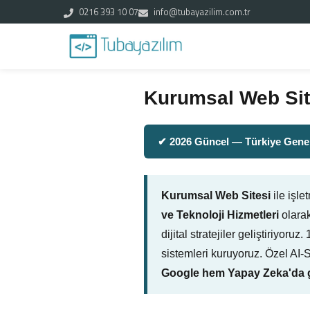
0216 393 10 07
info@tubayazilim.com.tr
Kurumsal Web Sit
✔ 2026 Güncel — Türkiye Genel
Kurumsal Web Sitesi
ile işl
ve Teknoloji Hizmetleri
olarak
dijital stratejiler geliştiriyo
sistemleri kuruyoruz. Özel AI
Google hem Yapay Zeka'da g