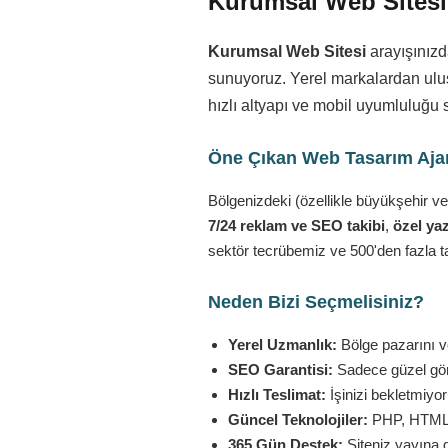
Kurumsal Web Sitesi 
Kurumsal Web Sitesi
arayışınızd
sunuyoruz. Yerel markalardan ulusa
hızlı altyapı ve mobil uyumluluğu 
Öne Çıkan Web Tasarım Ajans
Bölgenizdeki (özellikle büyükşehir ve
7/24 reklam ve SEO takibi
,
özel yaz
sektör tecrübemiz ve 500'den fazla t
Neden Bizi Seçmelisiniz?
Yerel Uzmanlık:
Bölge pazarını ve
SEO Garantisi:
Sadece güzel görü
Hızlı Teslimat:
İşinizi bekletmiyo
Güncel Teknolojiler:
PHP, HTML5,
365 Gün Destek:
Siteniz yayına 