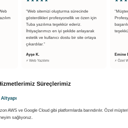
★★★★★
★★
 Web
“Web sitemizi oluşturma sürecinde
“Müşte
azılım
gösterdikleri profesyonellik ve özen için
Profesy
Tuba yazılıma teşekkür ederiz.
başarıl
İhtiyaçlarımızı en iyi şekilde anlayarak
teşekkü
estetik ve kullanıcı dostu bir site ortaya
çıkardılar.”
Ayşe K.
Emine D
⚡ Web Yazılımı
⚡ Özel 
izmetlerimiz Süreçlerimiz
 Altyapı
zon AWS ve Google Cloud gibi platformlarda barındırılır. Özel müşte
deneyim sağlıyoruz.