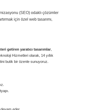
ptimizasyonu (SEO) odaklı çözümler
rtırmak için özel web tasarımı,
eri getiren yaratıcı tasarımlar
,
oloji Hizmetleri olarak, 14 yıllık
ini butik bir özenle sunuyoruz.
ız.
tyapı.
z devam eder.