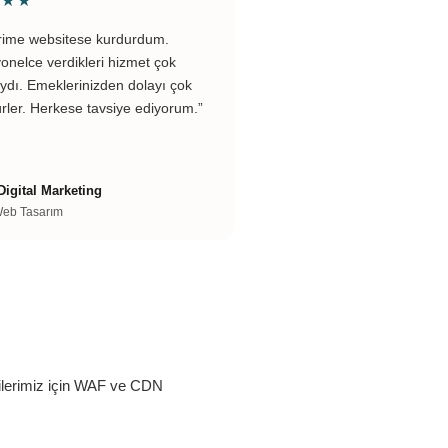
★★★
★★★★★
rime websitese kurdurdum.
“Tuğba hanım ve Enis bey çok 
onelce verdikleri hizmet çok
çözüm sundu. İstediğim her ş
ıydı. Emeklerinizden dolayı çok
harfine yapıldı, teşekkürler.”
rler. Herkese tavsiye ediyorum.”
igital Marketing
Hakan M.
Web Tasarım
⚡ Hızlı Web Sitesi
rilerimiz için WAF ve CDN