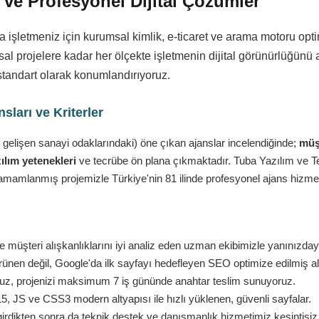
ve Profesyonel Dijital Çözümler
a işletmeniz için kurumsal kimlik, e-ticaret ve arama motoru o
l projelere kadar her ölçekte işletmenin dijital görünürlüğünü a
standart olarak konumlandırıyoruz.
ları ve Kriterler
 gelişen sanayi odaklarındaki) öne çıkan ajanslar incelendiğinde;
müşt
ılım yetenekleri
ve tecrübe ön plana çıkmaktadır. Tuba Yazılım ve Tekn
amamlanmış projemizle Türkiye'nin 81 ilinde profesyonel ajans hizmet
 müşteri alışkanlıklarını iyi analiz eden uzman ekibimizle yanınızday
nen değil, Google'da ilk sayfayı hedefleyen SEO optimize edilmiş al
ruz, projenizi maksimum 7 iş gününde anahtar teslim sunuyoruz.
 JS ve CSS3 modern altyapısı ile hızlı yüklenen, güvenli sayfalar.
girdikten sonra da teknik destek ve danışmanlık hizmetimiz kesintisi