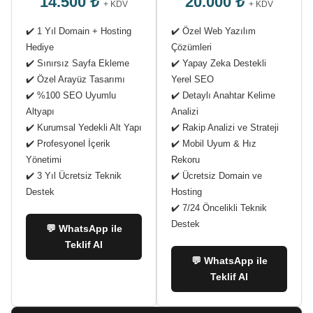
14.500 ₺
20.000 ₺
+ KDV
+ KDV
✔️ 1 Yıl Domain + Hosting
✔️ Özel Web Yazılım
Hediye
Çözümleri
✔️ Sınırsız Sayfa Ekleme
✔️ Yapay Zeka Destekli
✔️ Özel Arayüz Tasarımı
Yerel SEO
✔️ %100 SEO Uyumlu
✔️ Detaylı Anahtar Kelime
Altyapı
Analizi
✔️ Kurumsal Yedekli Alt Yapı
✔️ Rakip Analizi ve Strateji
✔️ Profesyonel İçerik
✔️ Mobil Uyum & Hız
Yönetimi
Rekoru
✔️ 3 Yıl Ücretsiz Teknik
✔️ Ücretsiz Domain ve
Destek
Hosting
✔️ 7/24 Öncelikli Teknik
Destek
💬 WhatsApp ile
Teklif Al
💬 WhatsApp ile
Teklif Al