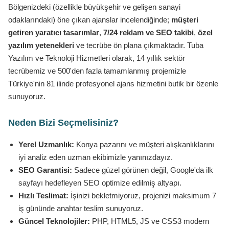
Bölgenizdeki (özellikle büyükşehir ve gelişen sanayi
odaklarındaki) öne çıkan ajanslar incelendiğinde;
müşteri
getiren yaratıcı tasarımlar
,
7/24 reklam ve SEO takibi
,
özel
yazılım yetenekleri
ve tecrübe ön plana çıkmaktadır. Tuba
Yazılım ve Teknoloji Hizmetleri olarak, 14 yıllık sektör
tecrübemiz ve 500'den fazla tamamlanmış projemizle
Türkiye'nin 81 ilinde profesyonel ajans hizmetini butik bir özenle
sunuyoruz.
Neden Bizi Seçmelisiniz?
Yerel Uzmanlık:
Konya pazarını ve müşteri alışkanlıklarını
iyi analiz eden uzman ekibimizle yanınızdayız.
SEO Garantisi:
Sadece güzel görünen değil, Google'da ilk
sayfayı hedefleyen SEO optimize edilmiş altyapı.
Hızlı Teslimat:
İşinizi bekletmiyoruz, projenizi maksimum 7
iş gününde anahtar teslim sunuyoruz.
Güncel Teknolojiler:
PHP, HTML5, JS ve CSS3 modern