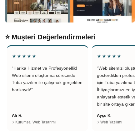
⭐ Müşteri Değerlendirmeleri
★★★★★
★★★★★
“Harika Hizmet ve Profesyonellik!
“Web sitemizi oluştu
Web sitemi oluşturma sürecinde
gösterdikleri profesyo
Tuba yazılım ile çalışmak gerçekten
için Tuba yazılıma teş
harikaydı!”
İhtiyaçlarımızı en iyi 
anlayarak estetik ve k
bir site ortaya çıkardıl
Ali R.
Ayşe K.
⚡ Kurumsal Web Tasarımı
⚡ Web Yazılımı