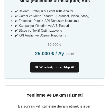
Meta (Facebook & Instagram) Ads
✔️ Reklam Stratejisi & Hedef Kitle Analizi
✔️ Görsel ve Metin Tasarımı (Carousel, Video, Story)
✔️ Facebook Pixel & API Dönüşüm Kurulumu
✔️ Kampanya Yönetimi ve A/B Testleri
✔️ Bütçe ve Teklif Optimizasyonu
✔️ KPI Analizi ve Düzenli Raporlama
50.000 ₺
25.000 ₺ / Ay
+ KDV
💬 WhatsApp ile Bilgi Al
Yenileme ve Bakım Hizmeti
Bir sonraki yıl hizmetine devam etmek isteyen