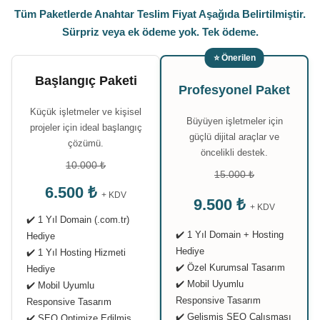
Tüm Paketlerde Anahtar Teslim Fiyat Aşağıda Belirtilmiştir.
Sürpriz veya ek ödeme yok. Tek ödeme.
⭐ Önerilen
Başlangıç Paketi
Profesyonel Paket
Küçük işletmeler ve kişisel
Büyüyen işletmeler için
projeler için ideal başlangıç
güçlü dijital araçlar ve
çözümü.
öncelikli destek.
10.000 ₺
15.000 ₺
6.500 ₺
+ KDV
9.500 ₺
+ KDV
✔️ 1 Yıl Domain (.com.tr)
✔️ 1 Yıl Domain + Hosting
Hediye
Hediye
✔️ 1 Yıl Hosting Hizmeti
✔️ Özel Kurumsal Tasarım
Hediye
✔️ Mobil Uyumlu
✔️ Mobil Uyumlu
Responsive Tasarım
Responsive Tasarım
✔️ Gelişmiş SEO Çalışması
✔️ SEO Optimize Edilmiş