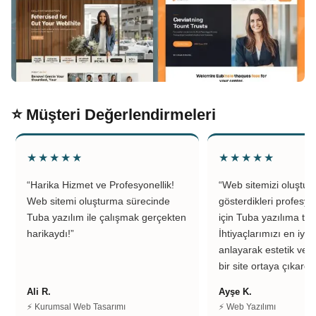
⭐ Müşteri Değerlendirmeleri
★★★★★
★★★★★
“Harika Hizmet ve Profesyonellik!
“Web sitemizi oluştu
Web sitemi oluşturma sürecinde
gösterdikleri profesyo
Tuba yazılım ile çalışmak gerçekten
için Tuba yazılıma teş
harikaydı!”
İhtiyaçlarımızı en iyi 
anlayarak estetik ve k
bir site ortaya çıkardıl
Ali R.
Ayşe K.
⚡ Kurumsal Web Tasarımı
⚡ Web Yazılımı