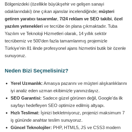
Bölgenizdeki (özellikle büyükşehir ve gelişen sanayi
odaklarındaki) öne çıkan ajanslar incelendiğinde;
müşteri
getiren yaratıcı tasarımlar
,
7/24 reklam ve SEO takibi
,
özel
yazılım yetenekleri
ve tecrübe ön plana çıkmaktadır. Tuba
Yazılım ve Teknoloji Hizmetleri olarak, 14 yıllık sektör
tecrübemiz ve 500'den fazla tamamlanmış projemizle
Türkiye'nin 81 ilinde profesyonel ajans hizmetini butik bir özenle
sunuyoruz.
Neden Bizi Seçmelisiniz?
Yerel Uzmanlık:
Amasya pazarını ve müşteri alışkanlıklarını
iyi analiz eden uzman ekibimizle yanınızdayız.
SEO Garantisi:
Sadece güzel görünen değil, Google'da ilk
sayfayı hedefleyen SEO optimize edilmiş altyapı.
Hızlı Teslimat:
İşinizi bekletmiyoruz, projenizi maksimum 7
iş gününde anahtar teslim sunuyoruz.
Güncel Teknolojiler:
PHP, HTML5, JS ve CSS3 modern