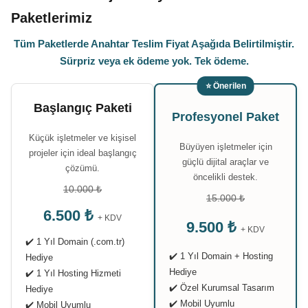
Paketlerimiz
Tüm Paketlerde Anahtar Teslim Fiyat Aşağıda Belirtilmiştir.
Sürpriz veya ek ödeme yok. Tek ödeme.
⭐ Önerilen
Başlangıç Paketi
Profesyonel Paket
Küçük işletmeler ve kişisel
Büyüyen işletmeler için
projeler için ideal başlangıç
güçlü dijital araçlar ve
çözümü.
öncelikli destek.
10.000 ₺
15.000 ₺
6.500 ₺
+ KDV
9.500 ₺
+ KDV
✔️ 1 Yıl Domain (.com.tr)
✔️ 1 Yıl Domain + Hosting
Hediye
Hediye
✔️ 1 Yıl Hosting Hizmeti
✔️ Özel Kurumsal Tasarım
Hediye
✔️ Mobil Uyumlu
✔️ Mobil Uyumlu