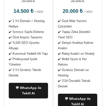
20.000 ₺
25.000 ₺
14.500 ₺
20.000 ₺
+ KDV
+ KDV
✔️ 1 Yıl Domain + Hosting
✔️ Özel Web Yazılım
Hediye
Çözümleri
✔️ Sınırsız Sayfa Ekleme
✔️ Yapay Zeka Destekli
✔️ Özel Arayüz Tasarımı
Yerel SEO
✔️ %100 SEO Uyumlu
✔️ Detaylı Anahtar Kelime
Altyapı
Analizi
✔️ Kurumsal Yedekli Alt Yapı
✔️ Rakip Analizi ve Strateji
✔️ Profesyonel İçerik
✔️ Mobil Uyum & Hız
Yönetimi
Rekoru
✔️ 3 Yıl Ücretsiz Teknik
✔️ Ücretsiz Domain ve
Destek
Hosting
✔️ 7/24 Öncelikli Teknik
Destek
💬 WhatsApp ile
Teklif Al
💬 WhatsApp ile
Teklif Al