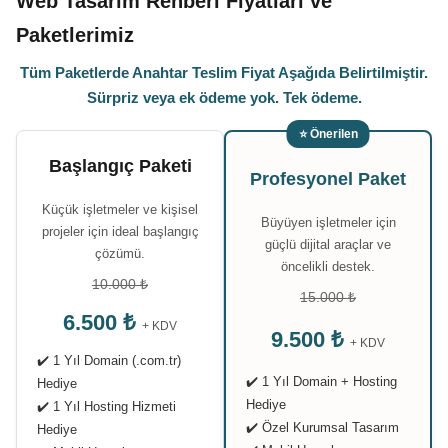
Web Tasarım Rehberi Fiyatları ve
Paketlerimiz
Tüm Paketlerde Anahtar Teslim Fiyat Aşağıda Belirtilmiştir.
Sürpriz veya ek ödeme yok. Tek ödeme.
⭐ Önerilen
Başlangıç Paketi
Profesyonel Paket
Küçük işletmeler ve kişisel
Büyüyen işletmeler için
projeler için ideal başlangıç
güçlü dijital araçlar ve
çözümü.
öncelikli destek.
10.000 ₺
15.000 ₺
6.500 ₺
+ KDV
9.500 ₺
+ KDV
✔️ 1 Yıl Domain (.com.tr)
✔️ 1 Yıl Domain + Hosting
Hediye
Hediye
✔️ 1 Yıl Hosting Hizmeti
✔️ Özel Kurumsal Tasarım
Hediye