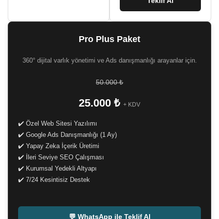
Teklif Al
Pro Plus Paket
360° dijital varlık yönetimi ve Ads danışmanlığı arayanlar için.
50.000 ₺
25.000 ₺
+ KDV
✔️ Özel Web Sitesi Yazılımı
✔️ Google Ads Danışmanlığı (1 Ay)
✔️ Yapay Zeka İçerik Üretimi
✔️ İleri Seviye SEO Çalışması
✔️ Kurumsal Yedekli Altyapı
✔️ 7/24 Kesintisiz Destek
-
💬 WhatsApp ile Teklif Al