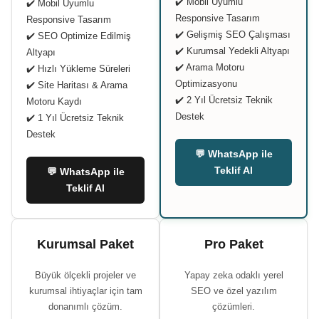
✔️ Mobil Uyumlu
✔️ Mobil Uyumlu
Responsive Tasarım
Responsive Tasarım
✔️ Gelişmiş SEO Çalışması
✔️ SEO Optimize Edilmiş
✔️ Kurumsal Yedekli Altyapı
Altyapı
✔️ Arama Motoru
✔️ Hızlı Yükleme Süreleri
Optimizasyonu
✔️ Site Haritası & Arama
✔️ 2 Yıl Ücretsiz Teknik
Motoru Kaydı
Destek
✔️ 1 Yıl Ücretsiz Teknik
Destek
💬 WhatsApp ile
Teklif Al
💬 WhatsApp ile
Teklif Al
Kurumsal Paket
Pro Paket
Büyük ölçekli projeler ve
Yapay zeka odaklı yerel
kurumsal ihtiyaçlar için tam
SEO ve özel yazılım
donanımlı çözüm.
çözümleri.