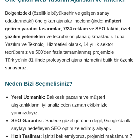
Bölgenizdeki (özellikle büyükşehir ve gelişen sanayi
odaklarındaki) öne çıkan ajanslar incelendiğinde;
müşteri
getiren yaratıcı tasarımlar
,
7/24 reklam ve SEO takibi
,
özel
yazılım yetenekleri
ve tecrübe ön plana çıkmaktadır. Tuba
Yazılım ve Teknoloji Hizmetleri olarak, 14 yıllık sektör
tecrübemiz ve 500'den fazla tamamlanmış projemizle
Türkiye'nin 81 ilinde profesyonel ajans hizmetini butik bir özenle
sunuyoruz.
Neden Bizi Seçmelisiniz?
Yerel Uzmanlık:
Balıkesir pazarını ve müşteri
alışkanlıklarını iyi analiz eden uzman ekibimizle
yanınızdayız.
SEO Garantisi:
Sadece güzel görünen değil, Google'da ilk
sayfayı hedefleyen SEO optimize edilmiş altyapı.
Hızlı Teslimat:
İşinizi bekletmiyoruz, projenizi maksimum 7