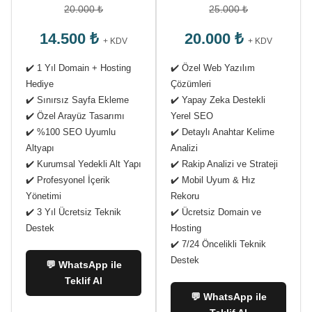
20.000 ₺
25.000 ₺
14.500 ₺
20.000 ₺
+ KDV
+ KDV
✔️ 1 Yıl Domain + Hosting
✔️ Özel Web Yazılım
Hediye
Çözümleri
✔️ Sınırsız Sayfa Ekleme
✔️ Yapay Zeka Destekli
✔️ Özel Arayüz Tasarımı
Yerel SEO
✔️ %100 SEO Uyumlu
✔️ Detaylı Anahtar Kelime
Altyapı
Analizi
✔️ Kurumsal Yedekli Alt Yapı
✔️ Rakip Analizi ve Strateji
✔️ Profesyonel İçerik
✔️ Mobil Uyum & Hız
Yönetimi
Rekoru
✔️ 3 Yıl Ücretsiz Teknik
✔️ Ücretsiz Domain ve
Destek
Hosting
✔️ 7/24 Öncelikli Teknik
Destek
💬 WhatsApp ile
Teklif Al
💬 WhatsApp ile