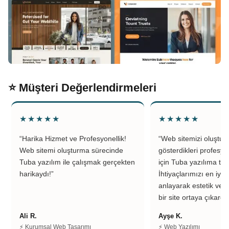
⭐ Müşteri Değerlendirmeleri
★★★★★
★★★★★
“Harika Hizmet ve Profesyonellik!
“Web sitemizi oluştu
Web sitemi oluşturma sürecinde
gösterdikleri profesyo
Tuba yazılım ile çalışmak gerçekten
için Tuba yazılıma teş
harikaydı!”
İhtiyaçlarımızı en iyi 
anlayarak estetik ve k
bir site ortaya çıkardıl
Ali R.
Ayşe K.
⚡ Kurumsal Web Tasarımı
⚡ Web Yazılımı