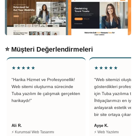
⭐ Müşteri Değerlendirmeleri
★★★★★
★★★★★
“Harika Hizmet ve Profesyonellik!
“Web sitemizi oluştu
Web sitemi oluşturma sürecinde
gösterdikleri profesyo
Tuba yazılım ile çalışmak gerçekten
için Tuba yazılıma teş
harikaydı!”
İhtiyaçlarımızı en iyi 
anlayarak estetik ve k
bir site ortaya çıkardıl
Ali R.
Ayşe K.
⚡ Kurumsal Web Tasarımı
⚡ Web Yazılımı