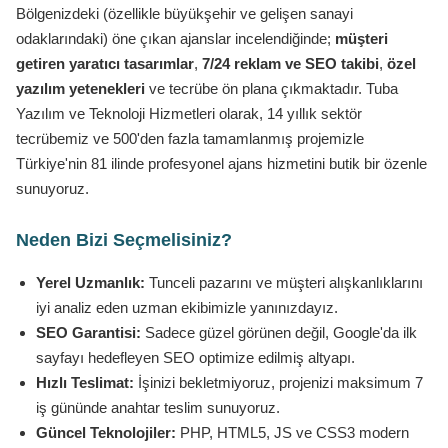
Bölgenizdeki (özellikle büyükşehir ve gelişen sanayi
odaklarındaki) öne çıkan ajanslar incelendiğinde;
müşteri
getiren yaratıcı tasarımlar
,
7/24 reklam ve SEO takibi
,
özel
yazılım yetenekleri
ve tecrübe ön plana çıkmaktadır. Tuba
Yazılım ve Teknoloji Hizmetleri olarak, 14 yıllık sektör
tecrübemiz ve 500'den fazla tamamlanmış projemizle
Türkiye'nin 81 ilinde profesyonel ajans hizmetini butik bir özenle
sunuyoruz.
Neden Bizi Seçmelisiniz?
Yerel Uzmanlık:
Tunceli pazarını ve müşteri alışkanlıklarını
iyi analiz eden uzman ekibimizle yanınızdayız.
SEO Garantisi:
Sadece güzel görünen değil, Google'da ilk
sayfayı hedefleyen SEO optimize edilmiş altyapı.
Hızlı Teslimat:
İşinizi bekletmiyoruz, projenizi maksimum 7
iş gününde anahtar teslim sunuyoruz.
Güncel Teknolojiler:
PHP, HTML5, JS ve CSS3 modern