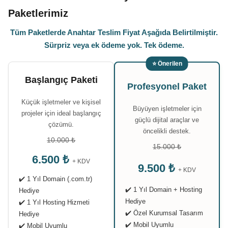
Paketlerimiz
Tüm Paketlerde Anahtar Teslim Fiyat Aşağıda Belirtilmiştir.
Sürpriz veya ek ödeme yok. Tek ödeme.
⭐ Önerilen
Başlangıç Paketi
Profesyonel Paket
Küçük işletmeler ve kişisel
Büyüyen işletmeler için
projeler için ideal başlangıç
güçlü dijital araçlar ve
çözümü.
öncelikli destek.
10.000 ₺
15.000 ₺
6.500 ₺
+ KDV
9.500 ₺
+ KDV
✔️ 1 Yıl Domain (.com.tr)
✔️ 1 Yıl Domain + Hosting
Hediye
Hediye
✔️ 1 Yıl Hosting Hizmeti
✔️ Özel Kurumsal Tasarım
Hediye
✔️ Mobil Uyumlu
✔️ Mobil Uyumlu