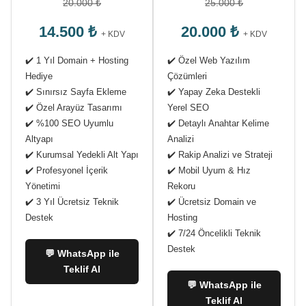
20.000 ₺
25.000 ₺
14.500 ₺
20.000 ₺
+ KDV
+ KDV
✔️ 1 Yıl Domain + Hosting
✔️ Özel Web Yazılım
Hediye
Çözümleri
✔️ Sınırsız Sayfa Ekleme
✔️ Yapay Zeka Destekli
✔️ Özel Arayüz Tasarımı
Yerel SEO
✔️ %100 SEO Uyumlu
✔️ Detaylı Anahtar Kelime
Altyapı
Analizi
✔️ Kurumsal Yedekli Alt Yapı
✔️ Rakip Analizi ve Strateji
✔️ Profesyonel İçerik
✔️ Mobil Uyum & Hız
Yönetimi
Rekoru
✔️ 3 Yıl Ücretsiz Teknik
✔️ Ücretsiz Domain ve
Destek
Hosting
✔️ 7/24 Öncelikli Teknik
Destek
💬 WhatsApp ile
Teklif Al
💬 WhatsApp ile
Teklif Al