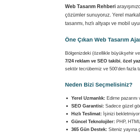
Web Tasarım Rehberi
arayışınız
çözümler sunuyoruz. Yerel markala
tasarımı, hızlı altyapı ve mobil u
Öne Çıkan Web Tasarım Ajans
Bölgenizdeki (özellikle büyükşehir ve
7/24 reklam ve SEO takibi
,
özel yaz
sektör tecrübemiz ve 500'den fazla t
Neden Bizi Seçmelisiniz?
Yerel Uzmanlık:
Edirne pazarını v
SEO Garantisi:
Sadece güzel görü
Hızlı Teslimat:
İşinizi bekletmiyo
Güncel Teknolojiler:
PHP, HTML5,
365 Gün Destek:
Siteniz yayına 