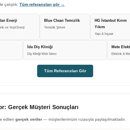
le çalıştık.
Tüm referansları gör →
lan Enerji
Blue Clean Temizlik
HG İstanbul Kırım
Yıkım
trik ve Yeşil Enerji
Temizlik Şirketi
Yapı & İnşaat
İda Diş Kliniği
Mete Elek
Diş Kliniği Web Sitesi
Elektrik & M
Tüm Referansları Gör
r: Gerçek Müşteri Sonuçları
e edilen
gerçek veriler
— müşterilerimizin rızasıyla paylaşılmaktadır.