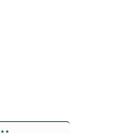
★★★
★★★★★