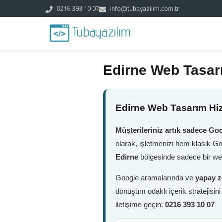
0216 393 10 07
info@tubayazilim.com.tr
Edirne Web Tasar
Edirne Web Tasarım Hiz
Müşterileriniz artık sadece Goo
olarak, işletmenizi hem klasik G
Edirne
bölgesinde sadece bir web
Google aramalarında ve
yapay z
dönüşüm odaklı içerik stratejisin
iletişime geçin:
0216 393 10 07