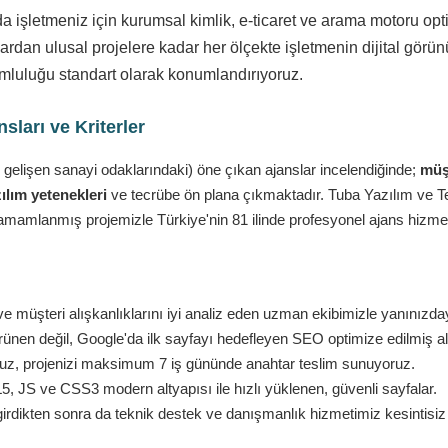
da işletmeniz için kurumsal kimlik, e-ticaret ve arama motoru o
rdan ulusal projelere kadar her ölçekte işletmenin dijital görün
yumluluğu standart olarak konumlandırıyoruz.
ları ve Kriterler
 gelişen sanayi odaklarındaki) öne çıkan ajanslar incelendiğinde;
müşt
ılım yetenekleri
ve tecrübe ön plana çıkmaktadır. Tuba Yazılım ve Tekn
amamlanmış projemizle Türkiye'nin 81 ilinde profesyonel ajans hizmet
e müşteri alışkanlıklarını iyi analiz eden uzman ekibimizle yanınızda
nen değil, Google'da ilk sayfayı hedefleyen SEO optimize edilmiş al
ruz, projenizi maksimum 7 iş gününde anahtar teslim sunuyoruz.
 JS ve CSS3 modern altyapısı ile hızlı yüklenen, güvenli sayfalar.
girdikten sonra da teknik destek ve danışmanlık hizmetimiz kesintisi