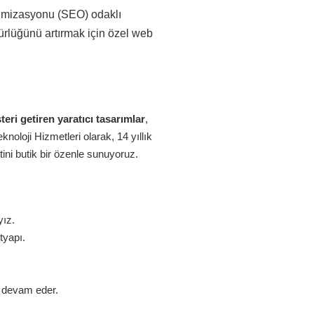
ptimizasyonu (SEO) odaklı
ürlüğünü artırmak için özel web
eri getiren yaratıcı tasarımlar
,
oloji Hizmetleri olarak, 14 yıllık
ini butik bir özenle sunuyoruz.
yız.
tyapı.
z devam eder.