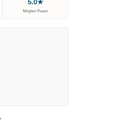
5.0★
Müşteri Puanı
r