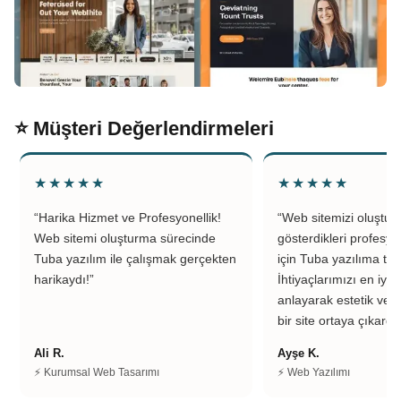
⭐ Müşteri Değerlendirmeleri
★★★★★
★★★★★
“Harika Hizmet ve Profesyonellik!
“Web sitemizi oluştu
Web sitemi oluşturma sürecinde
gösterdikleri profesyo
Tuba yazılım ile çalışmak gerçekten
için Tuba yazılıma teş
harikaydı!”
İhtiyaçlarımızı en iyi 
anlayarak estetik ve k
bir site ortaya çıkardıl
Ali R.
Ayşe K.
⚡ Kurumsal Web Tasarımı
⚡ Web Yazılımı