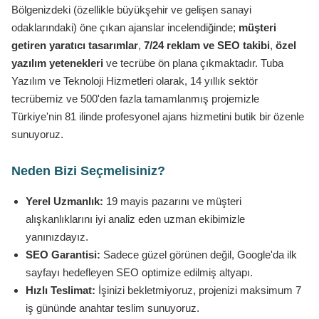
Bölgenizdeki (özellikle büyükşehir ve gelişen sanayi
odaklarındaki) öne çıkan ajanslar incelendiğinde;
müşteri
getiren yaratıcı tasarımlar
,
7/24 reklam ve SEO takibi
,
özel
yazılım yetenekleri
ve tecrübe ön plana çıkmaktadır. Tuba
Yazılım ve Teknoloji Hizmetleri olarak, 14 yıllık sektör
tecrübemiz ve 500'den fazla tamamlanmış projemizle
Türkiye'nin 81 ilinde profesyonel ajans hizmetini butik bir özenle
sunuyoruz.
Neden Bizi Seçmelisiniz?
Yerel Uzmanlık:
19 mayis pazarını ve müşteri
alışkanlıklarını iyi analiz eden uzman ekibimizle
yanınızdayız.
SEO Garantisi:
Sadece güzel görünen değil, Google'da ilk
sayfayı hedefleyen SEO optimize edilmiş altyapı.
Hızlı Teslimat:
İşinizi bekletmiyoruz, projenizi maksimum 7
iş gününde anahtar teslim sunuyoruz.