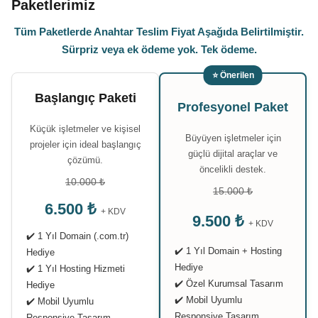
Paketlerimiz
Tüm Paketlerde Anahtar Teslim Fiyat Aşağıda Belirtilmiştir.
Sürpriz veya ek ödeme yok. Tek ödeme.
⭐ Önerilen
Başlangıç Paketi
Profesyonel Paket
Küçük işletmeler ve kişisel
Büyüyen işletmeler için
projeler için ideal başlangıç
güçlü dijital araçlar ve
çözümü.
öncelikli destek.
10.000 ₺
15.000 ₺
6.500 ₺
+ KDV
9.500 ₺
+ KDV
✔️ 1 Yıl Domain (.com.tr)
✔️ 1 Yıl Domain + Hosting
Hediye
Hediye
✔️ 1 Yıl Hosting Hizmeti
✔️ Özel Kurumsal Tasarım
Hediye
✔️ Mobil Uyumlu
✔️ Mobil Uyumlu
Responsive Tasarım
Responsive Tasarım