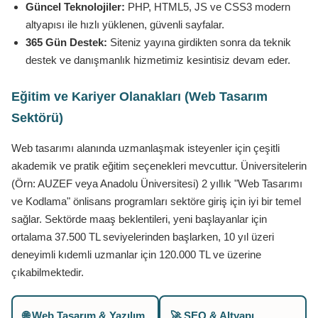
Güncel Teknolojiler:
PHP, HTML5, JS ve CSS3 modern
altyapısı ile hızlı yüklenen, güvenli sayfalar.
365 Gün Destek:
Siteniz yayına girdikten sonra da teknik
destek ve danışmanlık hizmetimiz kesintisiz devam eder.
Eğitim ve Kariyer Olanakları (Web Tasarım
Sektörü)
Web tasarımı alanında uzmanlaşmak isteyenler için çeşitli
akademik ve pratik eğitim seçenekleri mevcuttur. Üniversitelerin
(Örn: AUZEF veya Anadolu Üniversitesi) 2 yıllık "Web Tasarımı
ve Kodlama" önlisans programları sektöre giriş için iyi bir temel
sağlar. Sektörde maaş beklentileri, yeni başlayanlar için
ortalama 37.500 TL seviyelerinden başlarken, 10 yıl üzeri
deneyimli kıdemli uzmanlar için 120.000 TL ve üzerine
çıkabilmektedir.
🌐 Web Tasarım & Yazılım
🚀 SEO & Altyapı