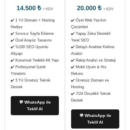
14.500 ₺
20.000 ₺
+ KDV
+ KDV
✔️ 1 Yıl Domain + Hosting
✔️ Özel Web Yazılım
Hediye
Çözümleri
✔️ Sınırsız Sayfa Ekleme
✔️ Yapay Zeka Destekli
✔️ Özel Arayüz Tasarımı
Yerel SEO
✔️ %100 SEO Uyumlu
✔️ Detaylı Anahtar Kelime
Altyapı
Analizi
✔️ Kurumsal Yedekli Alt Yapı
✔️ Rakip Analizi ve Strateji
✔️ Profesyonel İçerik
✔️ Mobil Uyum & Hız
Yönetimi
Rekoru
✔️ 3 Yıl Ücretsiz Teknik
✔️ Ücretsiz Domain ve
Destek
Hosting
✔️ 7/24 Öncelikli Teknik
Destek
💬 WhatsApp ile
Teklif Al
💬 WhatsApp ile
Teklif Al