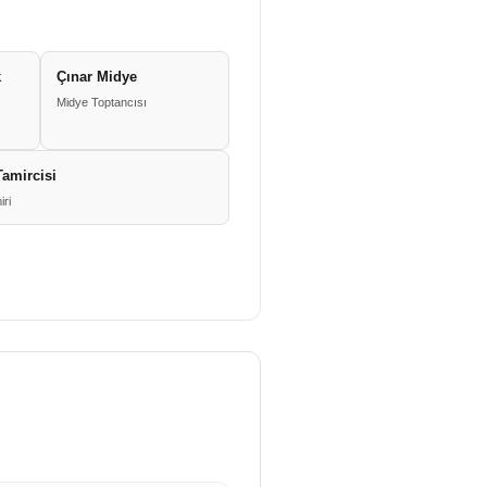
k
Çınar Midye
Midye Toptancısı
amircisi
ri