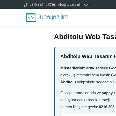
0216 393 10 07
info@tubayazilim.com.tr
Abditolu Web Tas
Abditolu Web Tasarım H
Müşterileriniz artık sadece Goo
olarak, işletmenizi hem klasik G
Abditolu
bölgesinde sadece bir w
Google aramalarında ve
yapay z
dönüşüm odaklı içerik stratejisin
hemen iletişime geçin:
0216 393 