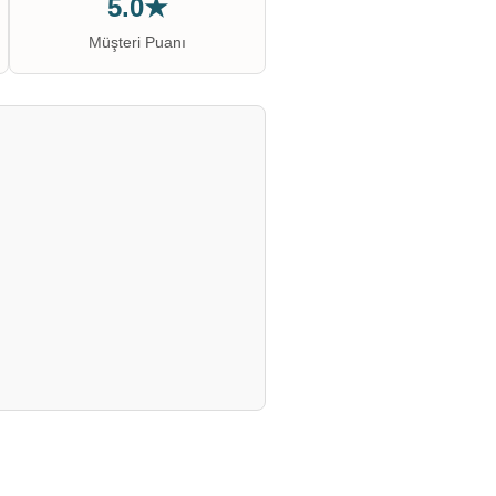
5.0★
Müşteri Puanı