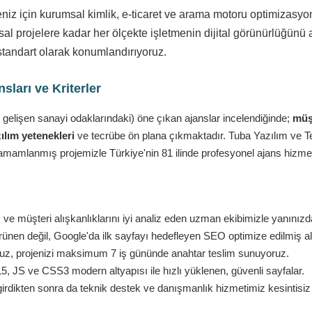
eniz için kurumsal kimlik, e-ticaret ve arama motoru optimizasy
l projelere kadar her ölçekte işletmenin dijital görünürlüğünü a
standart olarak konumlandırıyoruz.
ları ve Kriterler
 gelişen sanayi odaklarındaki) öne çıkan ajanslar incelendiğinde;
müşt
ılım yetenekleri
ve tecrübe ön plana çıkmaktadır. Tuba Yazılım ve Tekn
amamlanmış projemizle Türkiye'nin 81 ilinde profesyonel ajans hizmet
 ve müşteri alışkanlıklarını iyi analiz eden uzman ekibimizle yanınızd
nen değil, Google'da ilk sayfayı hedefleyen SEO optimize edilmiş al
ruz, projenizi maksimum 7 iş gününde anahtar teslim sunuyoruz.
 JS ve CSS3 modern altyapısı ile hızlı yüklenen, güvenli sayfalar.
girdikten sonra da teknik destek ve danışmanlık hizmetimiz kesintisi