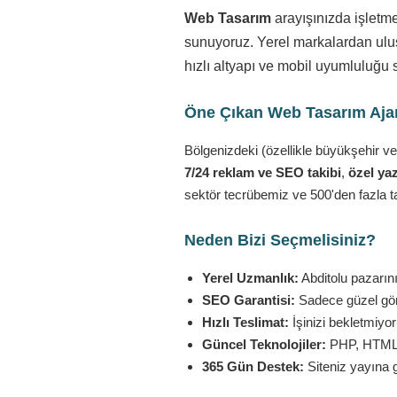
Web Tasarım
arayışınızda işletm
sunuyoruz. Yerel markalardan ulusa
hızlı altyapı ve mobil uyumluluğu 
Öne Çıkan Web Tasarım Ajans
Bölgenizdeki (özellikle büyükşehir ve
7/24 reklam ve SEO takibi
,
özel yaz
sektör tecrübemiz ve 500'den fazla t
Neden Bizi Seçmelisiniz?
Yerel Uzmanlık:
Abditolu pazarını
SEO Garantisi:
Sadece güzel görü
Hızlı Teslimat:
İşinizi bekletmiyo
Güncel Teknolojiler:
PHP, HTML5,
365 Gün Destek:
Siteniz yayına 