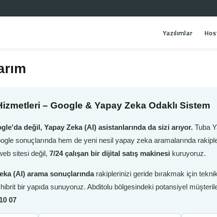
Yazılımlar
Hos
arım
izmetleri – Google & Yapay Zeka Odaklı Sistem
gle'da değil, Yapay Zeka (AI) asistanlarında da sizi arıyor.
Tuba Ya
oogle sonuçlarında hem de yeni nesil yapay zeka aramalarında rakiple
eb sitesi değil,
7/24 çalışan bir dijital satış makinesi
kuruyoruz.
eka (AI) arama sonuçlarında
rakiplerinizi geride bırakmak için tek
i hibrit bir yapıda sunuyoruz. Abditolu bölgesindeki potansiyel müşteri
10 07