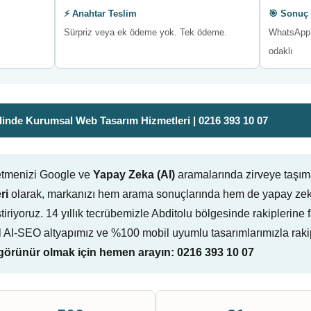
⚡ Anahtar Teslim
🎯 Sonuç 
Sürpriz veya ek ödeme yok. Tek ödeme.
WhatsApp 
odaklı
inde Kurumsal Web Tasarım Hizmetleri | 0216 393 10 07
letmenizi Google ve
Yapay Zeka (AI)
aramalarında zirveye taşım
ri
olarak, markanızı hem arama sonuçlarında hem de yapay zeka
liştiriyoruz. 14 yıllık tecrübemizle Abditolu bölgesinde rakipleri
l AI-SEO altyapımız ve %100 mobil uyumlu tasarımlarımızla raki
örünür olmak için hemen arayın: 0216 393 10 07