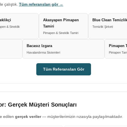
le çalıştık.
Tüm referansları gör →
eklikçi
Akasyapen Pimapen
Blue Clean Temizli
Tamiri
pen & Sineklik
Temizlik Şirketi
Pimapen & Sineklik Tamiri
Bacasız Izgara
Pimapen T
Havalandırma Sistemleri
Pimapen Tami
Tüm Referansları Gör
r: Gerçek Müşteri Sonuçları
e edilen
gerçek veriler
— müşterilerimizin rızasıyla paylaşılmaktadır.