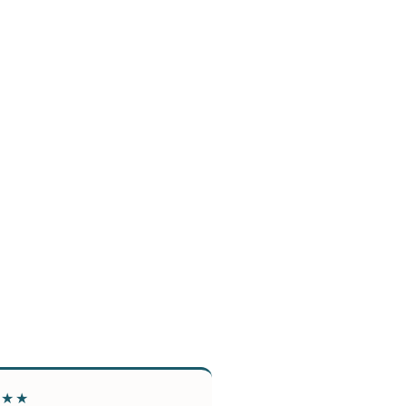
★★★
★★★★★