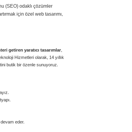
onu (SEO) odaklı çözümler
rtırmak için özel web tasarımı,
eri getiren yaratıcı tasarımlar
,
oloji Hizmetleri olarak, 14 yıllık
ini butik bir özenle sunuyoruz.
ayız.
tyapı.
z devam eder.