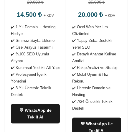
20.000 ₺
25.000 ₺
14.500 ₺
20.000 ₺
+ KDV
+ KDV
✔️ 1 Yıl Domain + Hosting
✔️ Özel Web Yazılım
Hediye
Çözümleri
✔️ Sınırsız Sayfa Ekleme
✔️ Yapay Zeka Destekli
✔️ Özel Arayüz Tasarımı
Yerel SEO
✔️ %100 SEO Uyumlu
✔️ Detaylı Anahtar Kelime
Altyapı
Analizi
✔️ Kurumsal Yedekli Alt Yapı
✔️ Rakip Analizi ve Strateji
✔️ Profesyonel İçerik
✔️ Mobil Uyum & Hız
Yönetimi
Rekoru
✔️ 3 Yıl Ücretsiz Teknik
✔️ Ücretsiz Domain ve
Destek
Hosting
✔️ 7/24 Öncelikli Teknik
Destek
💬 WhatsApp ile
Teklif Al
💬 WhatsApp ile
Teklif Al