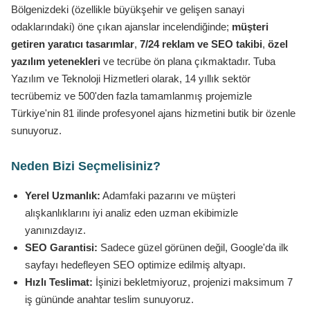
Bölgenizdeki (özellikle büyükşehir ve gelişen sanayi
odaklarındaki) öne çıkan ajanslar incelendiğinde;
müşteri
getiren yaratıcı tasarımlar
,
7/24 reklam ve SEO takibi
,
özel
yazılım yetenekleri
ve tecrübe ön plana çıkmaktadır. Tuba
Yazılım ve Teknoloji Hizmetleri olarak, 14 yıllık sektör
tecrübemiz ve 500'den fazla tamamlanmış projemizle
Türkiye'nin 81 ilinde profesyonel ajans hizmetini butik bir özenle
sunuyoruz.
Neden Bizi Seçmelisiniz?
Yerel Uzmanlık:
Adamfaki pazarını ve müşteri
alışkanlıklarını iyi analiz eden uzman ekibimizle
yanınızdayız.
SEO Garantisi:
Sadece güzel görünen değil, Google'da ilk
sayfayı hedefleyen SEO optimize edilmiş altyapı.
Hızlı Teslimat:
İşinizi bekletmiyoruz, projenizi maksimum 7
iş gününde anahtar teslim sunuyoruz.