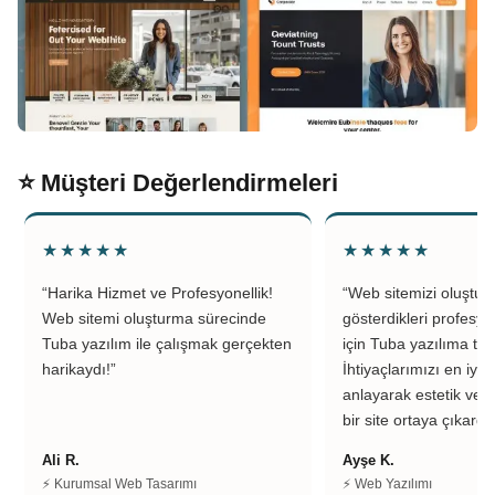
⭐ Müşteri Değerlendirmeleri
★★★★★
★★★★★
“Harika Hizmet ve Profesyonellik!
“Web sitemizi oluştu
Web sitemi oluşturma sürecinde
gösterdikleri profesyo
Tuba yazılım ile çalışmak gerçekten
için Tuba yazılıma teş
harikaydı!”
İhtiyaçlarımızı en iyi 
anlayarak estetik ve k
bir site ortaya çıkardıl
Ali R.
Ayşe K.
⚡ Kurumsal Web Tasarımı
⚡ Web Yazılımı