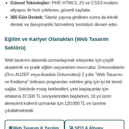
Güncel Teknolojiler:
PHP, HTML5, JS ve CSS3 modern
altyapısı ile hızlı yüklenen, güvenli sayfalar.
365 Gün Destek:
Siteniz yayına girdikten sonra da teknik
destek ve danışmanlık hizmetimiz kesintisiz devam eder.
Eğitim ve Kariyer Olanakları (Web Tasarım
Sektörü)
Web tasarımı alanında uzmanlaşmak isteyenler için çeşitli
akademik ve pratik eğitim seçenekleri mevcuttur. Üniversitelerin
(Örn: AUZEF veya Anadolu Üniversitesi) 2 yıllık "Web Tasarımı
ve Kodlama" önlisans programları sektöre giriş için iyi bir temel
sağlar. Sektörde maaş beklentileri, yeni başlayanlar için
ortalama 37.500 TL seviyelerinden başlarken, 10 yıl üzeri
deneyimli kıdemli uzmanlar için 120.000 TL ve üzerine
çıkabilmektedir.
🌐 Web Tasarım & Yazılım
🚀 SEO & Altyapı