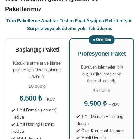
Paketlerimiz
Tüm Paketlerde Anahtar Teslim Fiyat Aşağıda Belirtilmiştir.
Sürpriz veya ek ödeme yok. Tek ödeme.
⭐ Önerilen
Başlangıç Paketi
Profesyonel Paket
Küçük işletmeler ve kişisel
Büyüyen işletmeler için
projeler için ideal başlangıç
güçlü dijital araçlar ve
çözümü.
öncelikli destek.
10.000 ₺
15.000 ₺
6.500 ₺
+ KDV
9.500 ₺
+ KDV
✔️ 1 Yıl Domain (.com.tr)
✔️ 1 Yıl Domain + Hosting
Hediye
Hediye
✔️ 1 Yıl Hosting Hizmeti
✔️ Özel Kurumsal Tasarım
Hediye
✔️ Mobil Uyumlu
✔️ Mobil Uyumlu