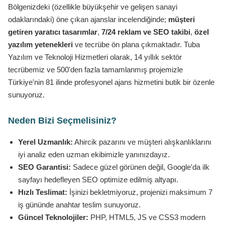
Bölgenizdeki (özellikle büyükşehir ve gelişen sanayi
odaklarındaki) öne çıkan ajanslar incelendiğinde;
müşteri
getiren yaratıcı tasarımlar
,
7/24 reklam ve SEO takibi
,
özel
yazılım yetenekleri
ve tecrübe ön plana çıkmaktadır. Tuba
Yazılım ve Teknoloji Hizmetleri olarak, 14 yıllık sektör
tecrübemiz ve 500'den fazla tamamlanmış projemizle
Türkiye'nin 81 ilinde profesyonel ajans hizmetini butik bir özenle
sunuyoruz.
Neden Bizi Seçmelisiniz?
Yerel Uzmanlık:
Ahircik pazarını ve müşteri alışkanlıklarını
iyi analiz eden uzman ekibimizle yanınızdayız.
SEO Garantisi:
Sadece güzel görünen değil, Google'da ilk
sayfayı hedefleyen SEO optimize edilmiş altyapı.
Hızlı Teslimat:
İşinizi bekletmiyoruz, projenizi maksimum 7
iş gününde anahtar teslim sunuyoruz.
Güncel Teknolojiler:
PHP, HTML5, JS ve CSS3 modern