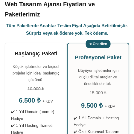
Web Tasarım Ajansı Fiyatları ve
Paketlerimiz
Tüm Paketlerde Anahtar Teslim Fiyat Aşağıda Belirtilmiştir.
Sürpriz veya ek ödeme yok. Tek ödeme.
⭐ Önerilen
Başlangıç Paketi
Profesyonel Paket
Küçük işletmeler ve kişisel
Büyüyen işletmeler için
projeler için ideal başlangıç
güçlü dijital araçlar ve
çözümü.
öncelikli destek.
10.000 ₺
15.000 ₺
6.500 ₺
+ KDV
9.500 ₺
+ KDV
✔️ 1 Yıl Domain (.com.tr)
✔️ 1 Yıl Domain + Hosting
Hediye
Hediye
✔️ 1 Yıl Hosting Hizmeti
✔️ Özel Kurumsal Tasarım
Hediye