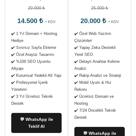
20.000 ₺
25.000 ₺
14.500 ₺
20.000 ₺
+ KDV
+ KDV
✔️ 1 Yıl Domain + Hosting
✔️ Özel Web Yazılım
Hediye
Çözümleri
✔️ Sınırsız Sayfa Ekleme
✔️ Yapay Zeka Destekli
✔️ Özel Arayüz Tasarımı
Yerel SEO
✔️ %100 SEO Uyumlu
✔️ Detaylı Anahtar Kelime
Altyapı
Analizi
✔️ Kurumsal Yedekli Alt Yapı
✔️ Rakip Analizi ve Strateji
✔️ Profesyonel İçerik
✔️ Mobil Uyum & Hız
Yönetimi
Rekoru
✔️ 3 Yıl Ücretsiz Teknik
✔️ Ücretsiz Domain ve
Destek
Hosting
✔️ 7/24 Öncelikli Teknik
Destek
💬 WhatsApp ile
Teklif Al
💬 WhatsApp ile