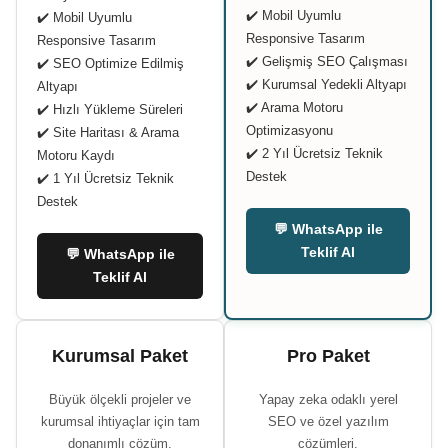
✔️ Mobil Uyumlu
✔️ Mobil Uyumlu
Responsive Tasarım
Responsive Tasarım
✔️ Gelişmiş SEO Çalışması
✔️ SEO Optimize Edilmiş
✔️ Kurumsal Yedekli Altyapı
Altyapı
✔️ Arama Motoru
✔️ Hızlı Yükleme Süreleri
Optimizasyonu
✔️ Site Haritası & Arama
✔️ 2 Yıl Ücretsiz Teknik
Motoru Kaydı
Destek
✔️ 1 Yıl Ücretsiz Teknik
Destek
💬 WhatsApp ile
Teklif Al
💬 WhatsApp ile
Teklif Al
Kurumsal Paket
Pro Paket
Büyük ölçekli projeler ve
Yapay zeka odaklı yerel
kurumsal ihtiyaçlar için tam
SEO ve özel yazılım
donanımlı çözüm.
çözümleri.