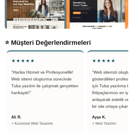
⭐ Müşteri Değerlendirmeleri
★★★★★
★★★★★
“Harika Hizmet ve Profesyonellik!
“Web sitemizi oluştu
Web sitemi oluşturma sürecinde
gösterdikleri profesyo
Tuba yazılım ile çalışmak gerçekten
için Tuba yazılıma teş
harikaydı!”
İhtiyaçlarımızı en iyi 
anlayarak estetik ve k
bir site ortaya çıkardıl
Ali R.
Ayşe K.
⚡ Kurumsal Web Tasarımı
⚡ Web Yazılımı