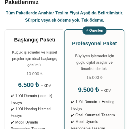
Paketlerimiz
Tüm Paketlerde Anahtar Teslim Fiyat Aşağıda Belirtilmiştir.
Sürpriz veya ek ödeme yok. Tek ödeme.
⭐ Önerilen
Başlangıç Paketi
Profesyonel Paket
Küçük işletmeler ve kişisel
Büyüyen işletmeler için
projeler için ideal başlangıç
güçlü dijital araçlar ve
çözümü.
öncelikli destek.
10.000 ₺
15.000 ₺
6.500 ₺
+ KDV
9.500 ₺
+ KDV
✔️ 1 Yıl Domain (.com.tr)
✔️ 1 Yıl Domain + Hosting
Hediye
Hediye
✔️ 1 Yıl Hosting Hizmeti
✔️ Özel Kurumsal Tasarım
Hediye
✔️ Mobil Uyumlu
✔️ Mobil Uyumlu
Responsive Tasarım
Responsive Tasarım