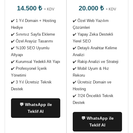
14.500 ₺
20.000 ₺
+ KDV
+ KDV
✔️ 1 Yıl Domain + Hosting
✔️ Özel Web Yazılım
Hediye
Çözümleri
✔️ Sınırsız Sayfa Ekleme
✔️ Yapay Zeka Destekli
✔️ Özel Arayüz Tasarımı
Yerel SEO
✔️ %100 SEO Uyumlu
✔️ Detaylı Anahtar Kelime
Altyapı
Analizi
✔️ Kurumsal Yedekli Alt Yapı
✔️ Rakip Analizi ve Strateji
✔️ Profesyonel İçerik
✔️ Mobil Uyum & Hız
Yönetimi
Rekoru
✔️ 3 Yıl Ücretsiz Teknik
✔️ Ücretsiz Domain ve
Destek
Hosting
✔️ 7/24 Öncelikli Teknik
Destek
💬 WhatsApp ile
Teklif Al
💬 WhatsApp ile
Teklif Al