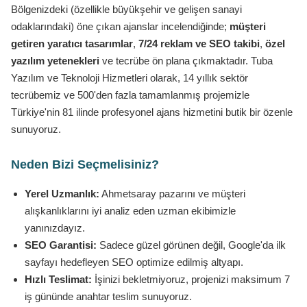
Bölgenizdeki (özellikle büyükşehir ve gelişen sanayi
odaklarındaki) öne çıkan ajanslar incelendiğinde;
müşteri
getiren yaratıcı tasarımlar
,
7/24 reklam ve SEO takibi
,
özel
yazılım yetenekleri
ve tecrübe ön plana çıkmaktadır. Tuba
Yazılım ve Teknoloji Hizmetleri olarak, 14 yıllık sektör
tecrübemiz ve 500'den fazla tamamlanmış projemizle
Türkiye'nin 81 ilinde profesyonel ajans hizmetini butik bir özenle
sunuyoruz.
Neden Bizi Seçmelisiniz?
Yerel Uzmanlık:
Ahmetsaray pazarını ve müşteri
alışkanlıklarını iyi analiz eden uzman ekibimizle
yanınızdayız.
SEO Garantisi:
Sadece güzel görünen değil, Google'da ilk
sayfayı hedefleyen SEO optimize edilmiş altyapı.
Hızlı Teslimat:
İşinizi bekletmiyoruz, projenizi maksimum 7
iş gününde anahtar teslim sunuyoruz.