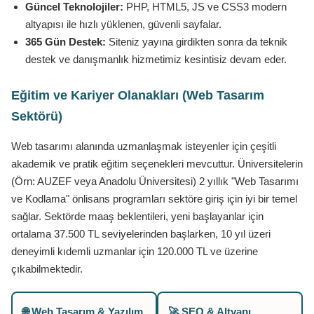
Güncel Teknolojiler:
PHP, HTML5, JS ve CSS3 modern
altyapısı ile hızlı yüklenen, güvenli sayfalar.
365 Gün Destek:
Siteniz yayına girdikten sonra da teknik
destek ve danışmanlık hizmetimiz kesintisiz devam eder.
Eğitim ve Kariyer Olanakları (Web Tasarım
Sektörü)
Web tasarımı alanında uzmanlaşmak isteyenler için çeşitli
akademik ve pratik eğitim seçenekleri mevcuttur. Üniversitelerin
(Örn: AUZEF veya Anadolu Üniversitesi) 2 yıllık "Web Tasarımı
ve Kodlama" önlisans programları sektöre giriş için iyi bir temel
sağlar. Sektörde maaş beklentileri, yeni başlayanlar için
ortalama 37.500 TL seviyelerinden başlarken, 10 yıl üzeri
deneyimli kıdemli uzmanlar için 120.000 TL ve üzerine
çıkabilmektedir.
🌐 Web Tasarım & Yazılım
🚀 SEO & Altyapı