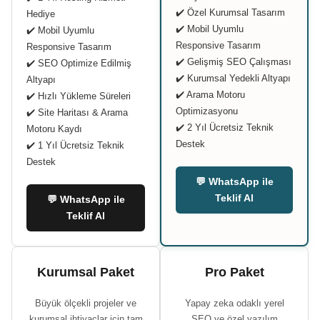
✔️ Özel Kurumsal Tasarım
Hediye
✔️ Mobil Uyumlu
✔️ Mobil Uyumlu
Responsive Tasarım
Responsive Tasarım
✔️ Gelişmiş SEO Çalışması
✔️ SEO Optimize Edilmiş
✔️ Kurumsal Yedekli Altyapı
Altyapı
✔️ Arama Motoru
✔️ Hızlı Yükleme Süreleri
Optimizasyonu
✔️ Site Haritası & Arama
✔️ 2 Yıl Ücretsiz Teknik
Motoru Kaydı
Destek
✔️ 1 Yıl Ücretsiz Teknik
Destek
💬 WhatsApp ile
Teklif Al
💬 WhatsApp ile
Teklif Al
Kurumsal Paket
Pro Paket
Büyük ölçekli projeler ve
Yapay zeka odaklı yerel
kurumsal ihtiyaçlar için tam
SEO ve özel yazılım