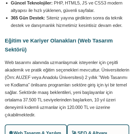
Güncel Teknolojiler:
PHP, HTML5, JS ve CSS3 modern
altyapısı ile hızlı yüklenen, güvenli sayfalar.
365 Gün Destek:
Siteniz yayına girdikten sonra da teknik
destek ve danışmanlık hizmetimiz kesintisiz devam eder.
Eğitim ve Kariyer Olanakları (Web Tasarım
Sektörü)
Web tasarımı alanında uzmanlaşmak isteyenler için çeşitli
akademik ve pratik eğitim seçenekleri mevcuttur. Üniversitelerin
(Örn: AUZEF veya Anadolu Üniversitesi) 2 yıllık "Web Tasarımı
ve Kodlama" önlisans programları sektöre giriş için iyi bir temel
sağlar. Sektörde maaş beklentileri, yeni başlayanlar için
ortalama 37.500 TL seviyelerinden başlarken, 10 yıl üzeri
deneyimli kıdemli uzmanlar için 120.000 TL ve üzerine
çıkabilmektedir.
🌐 Web Tasarım & Yazılım
🚀 SEO & Altyapı