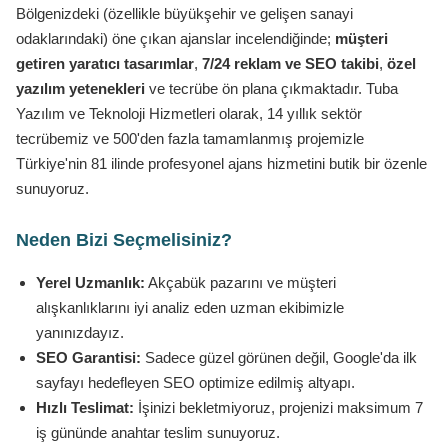
Bölgenizdeki (özellikle büyükşehir ve gelişen sanayi
odaklarındaki) öne çıkan ajanslar incelendiğinde;
müşteri
getiren yaratıcı tasarımlar
,
7/24 reklam ve SEO takibi
,
özel
yazılım yetenekleri
ve tecrübe ön plana çıkmaktadır. Tuba
Yazılım ve Teknoloji Hizmetleri olarak, 14 yıllık sektör
tecrübemiz ve 500'den fazla tamamlanmış projemizle
Türkiye'nin 81 ilinde profesyonel ajans hizmetini butik bir özenle
sunuyoruz.
Neden Bizi Seçmelisiniz?
Yerel Uzmanlık:
Akçabük pazarını ve müşteri
alışkanlıklarını iyi analiz eden uzman ekibimizle
yanınızdayız.
SEO Garantisi:
Sadece güzel görünen değil, Google'da ilk
sayfayı hedefleyen SEO optimize edilmiş altyapı.
Hızlı Teslimat:
İşinizi bekletmiyoruz, projenizi maksimum 7
iş gününde anahtar teslim sunuyoruz.