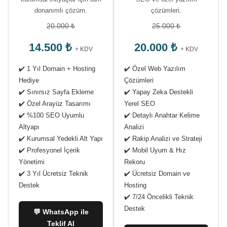
donanımlı çözüm.
çözümleri.
20.000 ₺
25.000 ₺
14.500 ₺
20.000 ₺
+ KDV
+ KDV
✔️ 1 Yıl Domain + Hosting
✔️ Özel Web Yazılım
Hediye
Çözümleri
✔️ Sınırsız Sayfa Ekleme
✔️ Yapay Zeka Destekli
✔️ Özel Arayüz Tasarımı
Yerel SEO
✔️ %100 SEO Uyumlu
✔️ Detaylı Anahtar Kelime
Altyapı
Analizi
✔️ Kurumsal Yedekli Alt Yapı
✔️ Rakip Analizi ve Strateji
✔️ Profesyonel İçerik
✔️ Mobil Uyum & Hız
Yönetimi
Rekoru
✔️ 3 Yıl Ücretsiz Teknik
✔️ Ücretsiz Domain ve
Destek
Hosting
✔️ 7/24 Öncelikli Teknik
Destek
💬 WhatsApp ile
Teklif Al