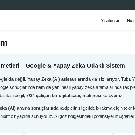
Yazılımlar
Hos
ım
metleri – Google & Yapay Zeka Odaklı Sistem
gle'da değil, Yapay Zeka (AI) asistanlarında da sizi arıyor.
Tuba Ya
oogle sonuçlarında hem de yeni nesil yapay zeka aramalarında rakiple
 sitesi değil,
7/24 çalışan bir dijital satış makinesi
kuruyoruz.
eka (AI) arama sonuçlarında
rakiplerinizi geride bırakmak için tek
i hibrit bir yapıda sunuyoruz. Akgöz bölgesindeki potansiyel müşteril