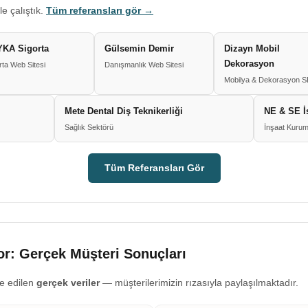
le çalıştık.
Tüm referansları gör →
KA Sigorta
Gülsemin Demir
Dizayn Mobil
Dekorasyon
rta Web Sitesi
Danışmanlık Web Sitesi
Mobilya & Dekorasyon 
Mete Dental Diş Teknikerliği
NE & SE İ
Sağlık Sektörü
İnşaat Kurum
Tüm Referansları Gör
r: Gerçek Müşteri Sonuçları
e edilen
gerçek veriler
— müşterilerimizin rızasıyla paylaşılmaktadır.