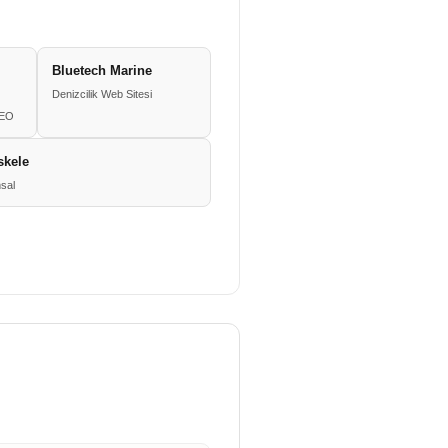
Bluetech Marine
Denizcilik Web Sitesi
SEO
skele
sal