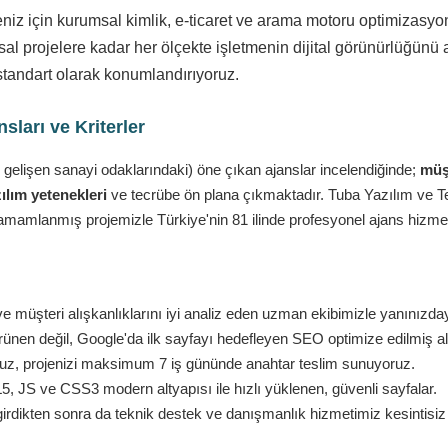
eniz için kurumsal kimlik, e-ticaret ve arama motoru optimizasy
l projelere kadar her ölçekte işletmenin dijital görünürlüğünü a
standart olarak konumlandırıyoruz.
ları ve Kriterler
 gelişen sanayi odaklarındaki) öne çıkan ajanslar incelendiğinde;
müşt
ılım yetenekleri
ve tecrübe ön plana çıkmaktadır. Tuba Yazılım ve Tekn
amamlanmış projemizle Türkiye'nin 81 ilinde profesyonel ajans hizmet
 müşteri alışkanlıklarını iyi analiz eden uzman ekibimizle yanınızda
nen değil, Google'da ilk sayfayı hedefleyen SEO optimize edilmiş al
ruz, projenizi maksimum 7 iş gününde anahtar teslim sunuyoruz.
 JS ve CSS3 modern altyapısı ile hızlı yüklenen, güvenli sayfalar.
girdikten sonra da teknik destek ve danışmanlık hizmetimiz kesintisi