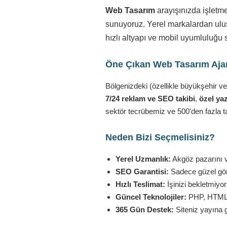
Web Tasarım
arayışınızda işletm
sunuyoruz. Yerel markalardan ulusa
hızlı altyapı ve mobil uyumluluğu 
Öne Çıkan Web Tasarım Ajans
Bölgenizdeki (özellikle büyükşehir ve
7/24 reklam ve SEO takibi
,
özel yaz
sektör tecrübemiz ve 500'den fazla t
Neden Bizi Seçmelisiniz?
Yerel Uzmanlık:
Akgöz pazarını ve
SEO Garantisi:
Sadece güzel görü
Hızlı Teslimat:
İşinizi bekletmiyo
Güncel Teknolojiler:
PHP, HTML5,
365 Gün Destek:
Siteniz yayına 