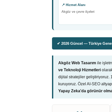
📍 Hizmet Alanı
Akgöz ve çevre ilçeleri
✔ 2026 Güncel — Türkiye Genel
Akgöz Web Tasarım
ile işle
ve Teknoloji Hizmetleri
olarak
dijital stratejiler geliştiriyo
kuruyoruz. Özel AI-SEO altyap
Yapay Zeka'da görünür olmak