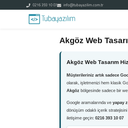
0216 393 10 07
info@tubayazilim.com.tr
Akgöz Web Tasar
Akgöz Web Tasarım Hiz
Müşterileriniz artık sadece Goo
olarak, işletmenizi hem klasik G
Akgöz
bölgesinde sadece bir web
Google aramalarında ve
yapay z
dönüşüm odaklı içerik stratejisin
iletişime geçin:
0216 393 10 07