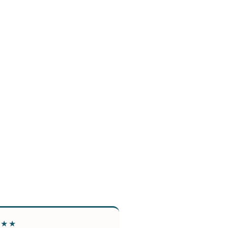
★★★
★★★★★