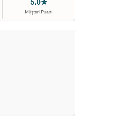
5.0★
Müşteri Puanı