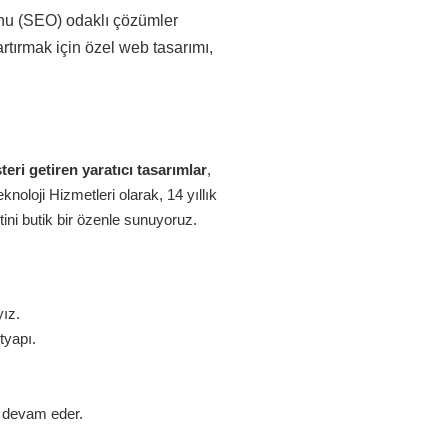
onu (SEO) odaklı çözümler
rtırmak için özel web tasarımı,
eri getiren yaratıcı tasarımlar
,
oloji Hizmetleri olarak, 14 yıllık
ini butik bir özenle sunuyoruz.
yız.
tyapı.
z devam eder.