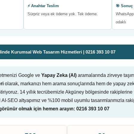
⚡ Anahtar Teslim
🎯 Sonuç 
Sürpriz veya ek ödeme yok. Tek ödeme.
WhatsApp 
odaklı
inde Kurumsal Web Tasarım Hizmetleri | 0216 393 10 07
letmenizi Google ve
Yapay Zeka (AI)
aramalarında zirveye taşı
ri
olarak, markanızı hem arama sonuçlarında hem de yapay zeka
eliştiriyoruz. 14 yıllık tecrübemizle Akgüney bölgesinde rakipleri
l AI-SEO altyapımız ve %100 mobil uyumlu tasarımlarımızla raki
örünür olmak için hemen arayın: 0216 393 10 07