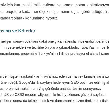
eniz için kurumsal kimlik, e-ticaret ve arama motoru optimizasy
l projelere kadar her ölçekte işletmenin dijital görünürlüğünü a
standart olarak konumlandırıyoruz.
ları ve Kriterler
 gelişen sanayi odaklarındaki) öne çıkan ajanslar incelendiğinde;
müşt
ılım yetenekleri
ve tecrübe ön plana çıkmaktadır. Tuba Yazılım ve Tekn
amamlanmış projemizle Türkiye'nin 81 ilinde profesyonel ajans hizmet
 ve müşteri alışkanlıklarını iyi analiz eden uzman ekibimizle yanınız
nen değil, Google'da ilk sayfayı hedefleyen SEO optimize edilmiş al
ruz, projenizi maksimum 7 iş gününde anahtar teslim sunuyoruz.
 JS ve CSS3 modern altyapısı ile hızlı yüklenen, güvenli sayfalar.
girdikten sonra da teknik destek ve danışmanlık hizmetimiz kesintisi