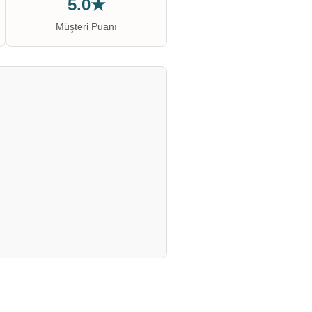
5.0★
Müşteri Puanı