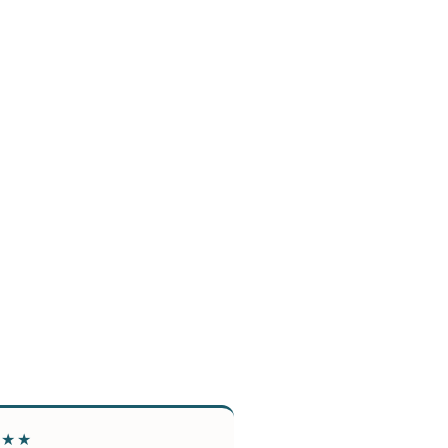
★★★
★★★★★