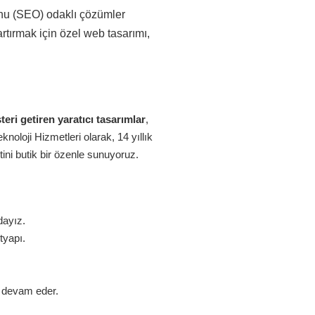
onu (SEO) odaklı çözümler
rtırmak için özel web tasarımı,
eri getiren yaratıcı tasarımlar
,
oloji Hizmetleri olarak, 14 yıllık
ini butik bir özenle sunuyoruz.
dayız.
tyapı.
z devam eder.