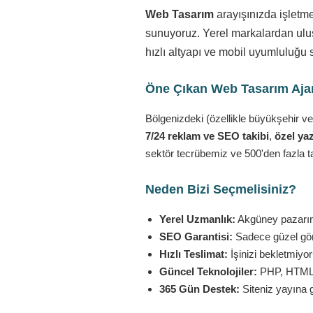
Web Tasarım
arayışınızda işletm
sunuyoruz. Yerel markalardan ulusa
hızlı altyapı ve mobil uyumluluğu 
Öne Çıkan Web Tasarım Ajans
Bölgenizdeki (özellikle büyükşehir ve
7/24 reklam ve SEO takibi
,
özel yaz
sektör tecrübemiz ve 500'den fazla t
Neden Bizi Seçmelisiniz?
Yerel Uzmanlık:
Akgüney pazarını
SEO Garantisi:
Sadece güzel görü
Hızlı Teslimat:
İşinizi bekletmiyo
Güncel Teknolojiler:
PHP, HTML5,
365 Gün Destek:
Siteniz yayına 