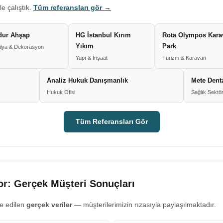
le çalıştık.
Tüm referansları gör →
dur Ahşap
HG İstanbul Kırım
Rota Olympos Kara
Yıkım
Park
lya & Dekorasyon
Yapı & İnşaat
Turizm & Karavan
Analiz Hukuk Danışmanlık
Mete Denta
Hukuk Ofisi
Sağlık Sektö
Tüm Referansları Gör
r: Gerçek Müşteri Sonuçları
e edilen
gerçek veriler
— müşterilerimizin rızasıyla paylaşılmaktadır.