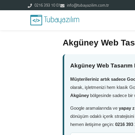
0216 393 10 07
info@tubayazilim.com.tr
Akgüney Web Tas
Akgüney Web Tasarım H
Müşterileriniz artık sadece Goo
olarak, işletmenizi hem klasik G
Akgüney
bölgesinde sadece bir w
Google aramalarında ve
yapay z
dönüşüm odaklı içerik stratejisin
hemen iletişime geçin:
0216 393 