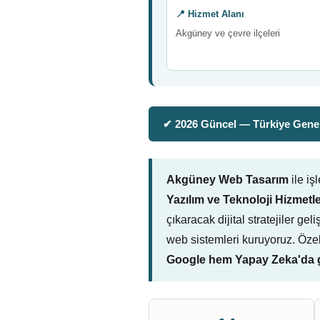
📍 Hizmet Alanı
Akgüney ve çevre ilçeleri
✔ 2026 Güncel — Türkiye Genel
Akgüney Web Tasarım
ile iş
Yazılım ve Teknoloji Hizmetle
çıkaracak dijital stratejiler g
web sistemleri kuruyoruz. Öze
Google hem Yapay Zeka'da g