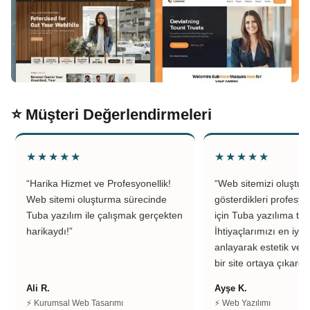
⭐ Müşteri Değerlendirmeleri
★★★★★
★★★★★
“Harika Hizmet ve Profesyonellik!
“Web sitemizi oluştu
Web sitemi oluşturma sürecinde
gösterdikleri profesyo
Tuba yazılım ile çalışmak gerçekten
için Tuba yazılıma teş
harikaydı!”
İhtiyaçlarımızı en iyi 
anlayarak estetik ve k
bir site ortaya çıkardıl
Ali R.
Ayşe K.
⚡ Kurumsal Web Tasarımı
⚡ Web Yazılımı