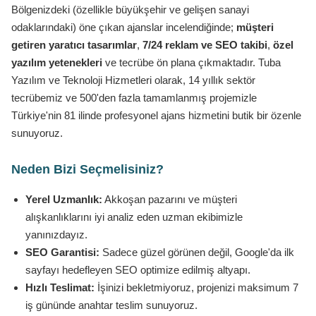
Bölgenizdeki (özellikle büyükşehir ve gelişen sanayi
odaklarındaki) öne çıkan ajanslar incelendiğinde;
müşteri
getiren yaratıcı tasarımlar
,
7/24 reklam ve SEO takibi
,
özel
yazılım yetenekleri
ve tecrübe ön plana çıkmaktadır. Tuba
Yazılım ve Teknoloji Hizmetleri olarak, 14 yıllık sektör
tecrübemiz ve 500'den fazla tamamlanmış projemizle
Türkiye'nin 81 ilinde profesyonel ajans hizmetini butik bir özenle
sunuyoruz.
Neden Bizi Seçmelisiniz?
Yerel Uzmanlık:
Akkoşan pazarını ve müşteri
alışkanlıklarını iyi analiz eden uzman ekibimizle
yanınızdayız.
SEO Garantisi:
Sadece güzel görünen değil, Google'da ilk
sayfayı hedefleyen SEO optimize edilmiş altyapı.
Hızlı Teslimat:
İşinizi bekletmiyoruz, projenizi maksimum 7
iş gününde anahtar teslim sunuyoruz.