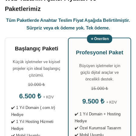
Paketlerimiz
Tüm Paketlerde Anahtar Teslim Fiyat Aşağıda Belirtilmiştir.
Sürpriz veya ek ödeme yok. Tek ödeme.
⭐ Önerilen
Başlangıç Paketi
Profesyonel Paket
Küçük işletmeler ve kişisel
Büyüyen işletmeler için
projeler için ideal başlangıç
güçlü dijital araçlar ve
çözümü.
öncelikli destek.
10.000 ₺
15.000 ₺
6.500 ₺
+ KDV
9.500 ₺
+ KDV
✔️ 1 Yıl Domain (.com.tr)
✔️ 1 Yıl Domain + Hosting
Hediye
Hediye
✔️ 1 Yıl Hosting Hizmeti
✔️ Özel Kurumsal Tasarım
Hediye
✔️ Mobil Uyumlu
✔️ Mobil Uyumlu