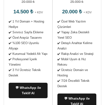
20.000 ₺
25.000 ₺
14.500 ₺
20.000 ₺
+ KDV
+ KDV
✔️ 1 Yıl Domain + Hosting
✔️ Özel Web Yazılım
Hediye
Çözümleri
✔️ Sınırsız Sayfa Ekleme
✔️ Yapay Zeka Destekli
✔️ Özel Arayüz Tasarımı
Yerel SEO
✔️ %100 SEO Uyumlu
✔️ Detaylı Anahtar Kelime
Altyapı
Analizi
✔️ Kurumsal Yedekli Alt Yapı
✔️ Rakip Analizi ve Strateji
✔️ Profesyonel İçerik
✔️ Mobil Uyum & Hız
Yönetimi
Rekoru
✔️ 3 Yıl Ücretsiz Teknik
✔️ Ücretsiz Domain ve
Destek
Hosting
✔️ 7/24 Öncelikli Teknik
Destek
💬 WhatsApp ile
Teklif Al
💬 WhatsApp ile
Teklif Al