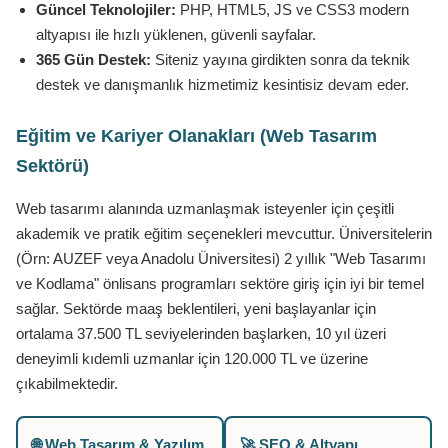
Güncel Teknolojiler:
PHP, HTML5, JS ve CSS3 modern
altyapısı ile hızlı yüklenen, güvenli sayfalar.
365 Gün Destek:
Siteniz yayına girdikten sonra da teknik
destek ve danışmanlık hizmetimiz kesintisiz devam eder.
Eğitim ve Kariyer Olanakları (Web Tasarım
Sektörü)
Web tasarımı alanında uzmanlaşmak isteyenler için çeşitli
akademik ve pratik eğitim seçenekleri mevcuttur. Üniversitelerin
(Örn: AUZEF veya Anadolu Üniversitesi) 2 yıllık "Web Tasarımı
ve Kodlama" önlisans programları sektöre giriş için iyi bir temel
sağlar. Sektörde maaş beklentileri, yeni başlayanlar için
ortalama 37.500 TL seviyelerinden başlarken, 10 yıl üzeri
deneyimli kıdemli uzmanlar için 120.000 TL ve üzerine
çıkabilmektedir.
🌐 Web Tasarım & Yazılım
🚀 SEO & Altyapı