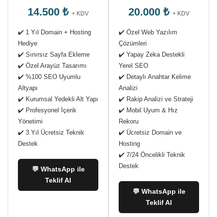
14.500 ₺
20.000 ₺
+ KDV
+ KDV
✔️ 1 Yıl Domain + Hosting
✔️ Özel Web Yazılım
Hediye
Çözümleri
✔️ Sınırsız Sayfa Ekleme
✔️ Yapay Zeka Destekli
✔️ Özel Arayüz Tasarımı
Yerel SEO
✔️ %100 SEO Uyumlu
✔️ Detaylı Anahtar Kelime
Altyapı
Analizi
✔️ Kurumsal Yedekli Alt Yapı
✔️ Rakip Analizi ve Strateji
✔️ Profesyonel İçerik
✔️ Mobil Uyum & Hız
Yönetimi
Rekoru
✔️ 3 Yıl Ücretsiz Teknik
✔️ Ücretsiz Domain ve
Destek
Hosting
✔️ 7/24 Öncelikli Teknik
Destek
💬 WhatsApp ile
Teklif Al
💬 WhatsApp ile
Teklif Al