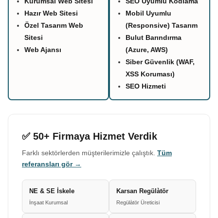
Kurumsal Web Sitesi
SEO Uyumlu Kodlama
Hazır Web Sitesi
Mobil Uyumlu
Özel Tasarım Web
(Responsive) Tasarım
Sitesi
Bulut Barındırma
Web Ajansı
(Azure, AWS)
Siber Güvenlik (WAF,
XSS Koruması)
SEO Hizmeti
✅ 50+ Firmaya Hizmet Verdik
Farklı sektörlerden müşterilerimizle çalıştık.
Tüm
referansları gör →
NE & SE İskele
Karsan Regülàtör
İnşaat Kurumsal
Regülàtör Üreticisi