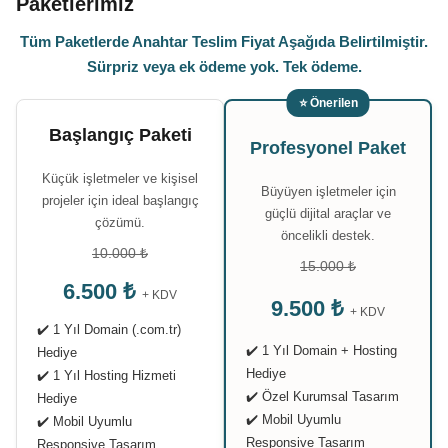
Paketlerimiz
Tüm Paketlerde Anahtar Teslim Fiyat Aşağıda Belirtilmiştir.
Sürpriz veya ek ödeme yok. Tek ödeme.
⭐ Önerilen
Başlangıç Paketi
Profesyonel Paket
Küçük işletmeler ve kişisel
Büyüyen işletmeler için
projeler için ideal başlangıç
güçlü dijital araçlar ve
çözümü.
öncelikli destek.
10.000 ₺
15.000 ₺
6.500 ₺
+ KDV
9.500 ₺
+ KDV
✔️ 1 Yıl Domain (.com.tr)
✔️ 1 Yıl Domain + Hosting
Hediye
Hediye
✔️ 1 Yıl Hosting Hizmeti
✔️ Özel Kurumsal Tasarım
Hediye
✔️ Mobil Uyumlu
✔️ Mobil Uyumlu
Responsive Tasarım
Responsive Tasarım