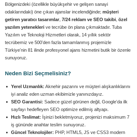
Bölgenizdeki (özellikle büyükşehir ve gelişen sanayi
odaklarındaki) öne çıkan ajanslar incelendiğinde;
müşteri
getiren yaratıcı tasarımlar
,
7/24 reklam ve SEO takibi
,
özel
yazılım yetenekleri
ve tecrübe ön plana çıkmaktadır. Tuba
Yazılım ve Teknoloji Hizmetleri olarak, 14 yıllık sektör
tecrübemiz ve 500'den fazla tamamlanmış projemizle
Türkiye'nin 81 ilinde profesyonel ajans hizmetini butik bir özenle
sunuyoruz.
Neden Bizi Seçmelisiniz?
Yerel Uzmanlık:
Aknehir pazarını ve müşteri alışkanlıklarını
iyi analiz eden uzman ekibimizle yanınızdayız.
SEO Garantisi:
Sadece güzel görünen değil, Google'da ilk
sayfayı hedefleyen SEO optimize edilmiş altyapı.
Hızlı Teslimat:
İşinizi bekletmiyoruz, projenizi maksimum 7
iş gününde anahtar teslim sunuyoruz.
Güncel Teknolojiler:
PHP, HTML5, JS ve CSS3 modern