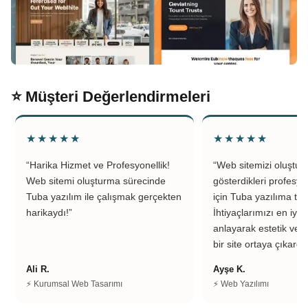
⭐ Müşteri Değerlendirmeleri
★★★★★
★★★★★
“Harika Hizmet ve Profesyonellik!
“Web sitemizi oluştu
Web sitemi oluşturma sürecinde
gösterdikleri profesyo
Tuba yazılım ile çalışmak gerçekten
için Tuba yazılıma teş
harikaydı!”
İhtiyaçlarımızı en iyi 
anlayarak estetik ve k
bir site ortaya çıkardıl
Ali R.
Ayşe K.
⚡ Kurumsal Web Tasarımı
⚡ Web Yazılımı