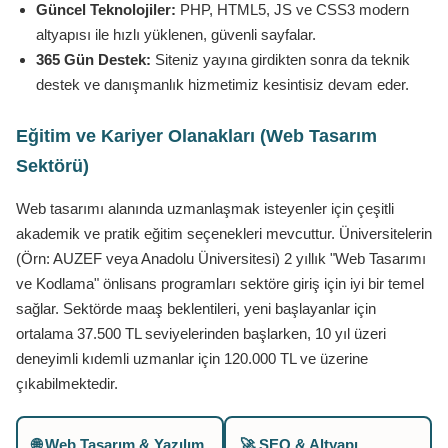
Güncel Teknolojiler:
PHP, HTML5, JS ve CSS3 modern
altyapısı ile hızlı yüklenen, güvenli sayfalar.
365 Gün Destek:
Siteniz yayına girdikten sonra da teknik
destek ve danışmanlık hizmetimiz kesintisiz devam eder.
Eğitim ve Kariyer Olanakları (Web Tasarım
Sektörü)
Web tasarımı alanında uzmanlaşmak isteyenler için çeşitli
akademik ve pratik eğitim seçenekleri mevcuttur. Üniversitelerin
(Örn: AUZEF veya Anadolu Üniversitesi) 2 yıllık "Web Tasarımı
ve Kodlama" önlisans programları sektöre giriş için iyi bir temel
sağlar. Sektörde maaş beklentileri, yeni başlayanlar için
ortalama 37.500 TL seviyelerinden başlarken, 10 yıl üzeri
deneyimli kıdemli uzmanlar için 120.000 TL ve üzerine
çıkabilmektedir.
🌐 Web Tasarım & Yazılım
🚀 SEO & Altyapı