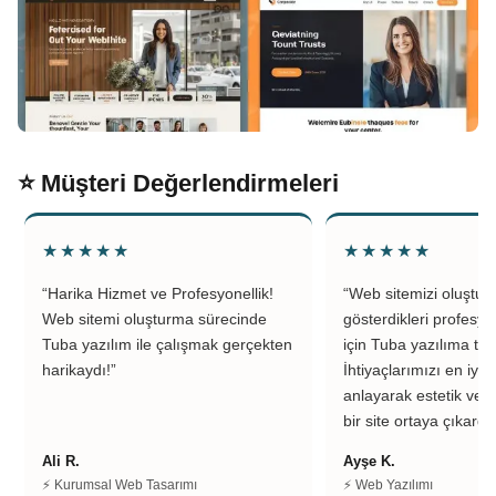
⭐ Müşteri Değerlendirmeleri
★★★★★
★★★★★
“Harika Hizmet ve Profesyonellik!
“Web sitemizi oluştu
Web sitemi oluşturma sürecinde
gösterdikleri profesyo
Tuba yazılım ile çalışmak gerçekten
için Tuba yazılıma teş
harikaydı!”
İhtiyaçlarımızı en iyi 
anlayarak estetik ve k
bir site ortaya çıkardıl
Ali R.
Ayşe K.
⚡ Kurumsal Web Tasarımı
⚡ Web Yazılımı