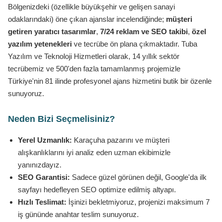
Bölgenizdeki (özellikle büyükşehir ve gelişen sanayi
odaklarındaki) öne çıkan ajanslar incelendiğinde;
müşteri
getiren yaratıcı tasarımlar
,
7/24 reklam ve SEO takibi
,
özel
yazılım yetenekleri
ve tecrübe ön plana çıkmaktadır. Tuba
Yazılım ve Teknoloji Hizmetleri olarak, 14 yıllık sektör
tecrübemiz ve 500'den fazla tamamlanmış projemizle
Türkiye'nin 81 ilinde profesyonel ajans hizmetini butik bir özenle
sunuyoruz.
Neden Bizi Seçmelisiniz?
Yerel Uzmanlık:
Karaçuha pazarını ve müşteri
alışkanlıklarını iyi analiz eden uzman ekibimizle
yanınızdayız.
SEO Garantisi:
Sadece güzel görünen değil, Google'da ilk
sayfayı hedefleyen SEO optimize edilmiş altyapı.
Hızlı Teslimat:
İşinizi bekletmiyoruz, projenizi maksimum 7
iş gününde anahtar teslim sunuyoruz.