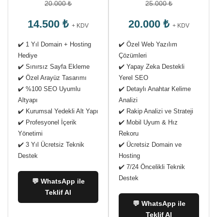
20.000 ₺
25.000 ₺
14.500 ₺
20.000 ₺
+ KDV
+ KDV
✔️ 1 Yıl Domain + Hosting
✔️ Özel Web Yazılım
Hediye
Çözümleri
✔️ Sınırsız Sayfa Ekleme
✔️ Yapay Zeka Destekli
✔️ Özel Arayüz Tasarımı
Yerel SEO
✔️ %100 SEO Uyumlu
✔️ Detaylı Anahtar Kelime
Altyapı
Analizi
✔️ Kurumsal Yedekli Alt Yapı
✔️ Rakip Analizi ve Strateji
✔️ Profesyonel İçerik
✔️ Mobil Uyum & Hız
Yönetimi
Rekoru
✔️ 3 Yıl Ücretsiz Teknik
✔️ Ücretsiz Domain ve
Destek
Hosting
✔️ 7/24 Öncelikli Teknik
Destek
💬 WhatsApp ile
Teklif Al
💬 WhatsApp ile
Teklif Al