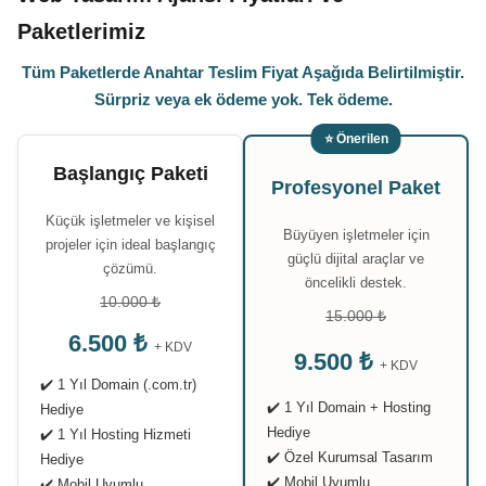
Paketlerimiz
Tüm Paketlerde Anahtar Teslim Fiyat Aşağıda Belirtilmiştir.
Sürpriz veya ek ödeme yok. Tek ödeme.
⭐ Önerilen
Başlangıç Paketi
Profesyonel Paket
Küçük işletmeler ve kişisel
Büyüyen işletmeler için
projeler için ideal başlangıç
güçlü dijital araçlar ve
çözümü.
öncelikli destek.
10.000 ₺
15.000 ₺
6.500 ₺
+ KDV
9.500 ₺
+ KDV
✔️ 1 Yıl Domain (.com.tr)
✔️ 1 Yıl Domain + Hosting
Hediye
Hediye
✔️ 1 Yıl Hosting Hizmeti
✔️ Özel Kurumsal Tasarım
Hediye
✔️ Mobil Uyumlu
✔️ Mobil Uyumlu