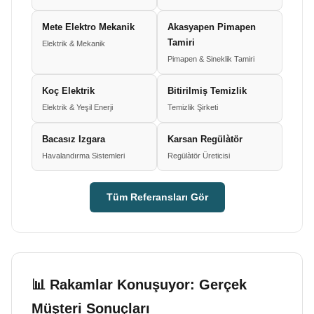
Mete Elektro Mekanik
Akasyapen Pimapen
Tamiri
Elektrik & Mekanik
Pimapen & Sineklik Tamiri
Koç Elektrik
Bitirilmiş Temizlik
Elektrik & Yeşil Enerji
Temizlik Şirketi
Bacasız Izgara
Karsan Regülàtör
Havalandırma Sistemleri
Regülàtör Üreticisi
Tüm Referansları Gör
📊 Rakamlar Konuşuyor: Gerçek
Müşteri Sonuçları