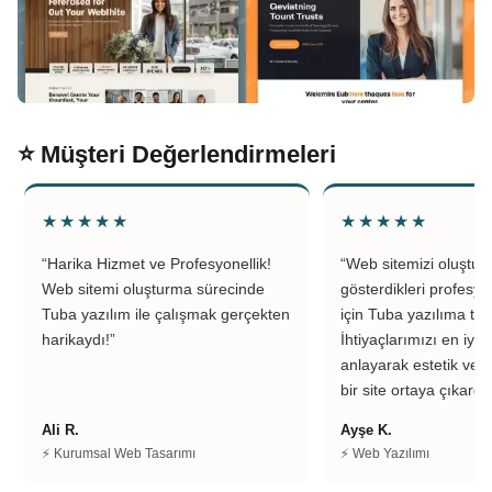
⭐ Müşteri Değerlendirmeleri
★★★★★
★★★★★
“Harika Hizmet ve Profesyonellik!
“Web sitemizi oluştu
Web sitemi oluşturma sürecinde
gösterdikleri profesyo
Tuba yazılım ile çalışmak gerçekten
için Tuba yazılıma teş
harikaydı!”
İhtiyaçlarımızı en iyi 
anlayarak estetik ve k
bir site ortaya çıkardıl
Ali R.
Ayşe K.
⚡ Kurumsal Web Tasarımı
⚡ Web Yazılımı