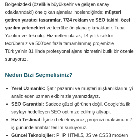
Bölgenizdeki (özellikle büyükşehir ve gelişen sanayi
odaklarındaki) öne çıkan ajanslar incelendiğinde;
müşteri
getiren yaratıcı tasarımlar
,
7/24 reklam ve SEO takibi
,
özel
yazılım yetenekleri
ve tecrübe ön plana çıkmaktadır. Tuba
Yazılım ve Teknoloji Hizmetleri olarak, 14 yıllık sektör
tecrübemiz ve 500'den fazla tamamlanmış projemizle
Türkiye'nin 81 ilinde profesyonel ajans hizmetini butik bir özenle
sunuyoruz.
Neden Bizi Seçmelisiniz?
Yerel Uzmanlık:
Şatir pazarını ve müşteri alışkanlıklarını iyi
analiz eden uzman ekibimizle yanınızdayız.
SEO Garantisi:
Sadece güzel görünen değil, Google'da ilk
sayfayı hedefleyen SEO optimize edilmiş altyapı.
Hızlı Teslimat:
İşinizi bekletmiyoruz, projenizi maksimum 7
iş gününde anahtar teslim sunuyoruz.
Güncel Teknolojiler:
PHP, HTML5, JS ve CSS3 modern