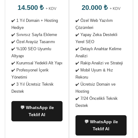
14.500 ₺
20.000 ₺
+ KDV
+ KDV
✔️ 1 Yıl Domain + Hosting
✔️ Özel Web Yazılım
Hediye
Çözümleri
✔️ Sınırsız Sayfa Ekleme
✔️ Yapay Zeka Destekli
✔️ Özel Arayüz Tasarımı
Yerel SEO
✔️ %100 SEO Uyumlu
✔️ Detaylı Anahtar Kelime
Altyapı
Analizi
✔️ Kurumsal Yedekli Alt Yapı
✔️ Rakip Analizi ve Strateji
✔️ Profesyonel İçerik
✔️ Mobil Uyum & Hız
Yönetimi
Rekoru
✔️ 3 Yıl Ücretsiz Teknik
✔️ Ücretsiz Domain ve
Destek
Hosting
✔️ 7/24 Öncelikli Teknik
Destek
💬 WhatsApp ile
Teklif Al
💬 WhatsApp ile
Teklif Al