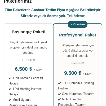
Paketlerimiz
Tüm Paketlerde Anahtar Teslim Fiyat Aşağıda Belirtilmiştir.
Sürpriz veya ek ödeme yok. Tek ödeme.
⭐ Önerilen
Başlangıç Paketi
Profesyonel Paket
Küçük işletmeler ve kişisel
Büyüyen işletmeler için
projeler için ideal başlangıç
güçlü dijital araçlar ve
çözümü.
öncelikli destek.
10.000 ₺
15.000 ₺
6.500 ₺
+ KDV
9.500 ₺
+ KDV
✔️ 1 Yıl Domain (.com.tr)
✔️ 1 Yıl Domain + Hosting
Hediye
Hediye
✔️ 1 Yıl Hosting Hizmeti
✔️ Özel Kurumsal Tasarım
Hediye
✔️ Mobil Uyumlu
✔️ Mobil Uyumlu
Responsive Tasarım
Responsive Tasarım