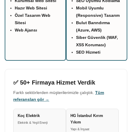
Kurumsal Web Sitesi
SEO Uyumlu Kodlama
Hazır Web Sitesi
Mobil Uyumlu
Özel Tasarım Web
(Responsive) Tasarım
Sitesi
Bulut Barındırma
Web Ajansı
(Azure, AWS)
Siber Güvenlik (WAF,
XSS Koruması)
SEO Hizmeti
✅ 50+ Firmaya Hizmet Verdik
Farklı sektörlerden müşterilerimizle çalıştık.
Tüm
referansları gör →
Koç Elektrik
HG İstanbul Kırım
Yıkım
Elektrik & Yeşil Enerji
Yapı & İnşaat