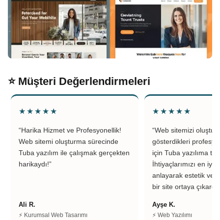
⭐ Müşteri Değerlendirmeleri
★★★★★
★★★★★
“Harika Hizmet ve Profesyonellik!
“Web sitemizi oluştu
Web sitemi oluşturma sürecinde
gösterdikleri profesyo
Tuba yazılım ile çalışmak gerçekten
için Tuba yazılıma teş
harikaydı!”
İhtiyaçlarımızı en iyi 
anlayarak estetik ve k
bir site ortaya çıkardıl
Ali R.
Ayşe K.
⚡ Kurumsal Web Tasarımı
⚡ Web Yazılımı