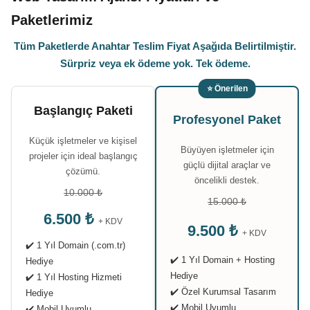
Paketlerimiz
Tüm Paketlerde Anahtar Teslim Fiyat Aşağıda Belirtilmiştir.
Sürpriz veya ek ödeme yok. Tek ödeme.
⭐ Önerilen
Başlangıç Paketi
Profesyonel Paket
Küçük işletmeler ve kişisel
Büyüyen işletmeler için
projeler için ideal başlangıç
güçlü dijital araçlar ve
çözümü.
öncelikli destek.
10.000 ₺
15.000 ₺
6.500 ₺
+ KDV
9.500 ₺
+ KDV
✔️ 1 Yıl Domain (.com.tr)
✔️ 1 Yıl Domain + Hosting
Hediye
Hediye
✔️ 1 Yıl Hosting Hizmeti
✔️ Özel Kurumsal Tasarım
Hediye
✔️ Mobil Uyumlu
✔️ Mobil Uyumlu