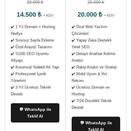
20.000 ₺
25.000 ₺
14.500 ₺
20.000 ₺
+ KDV
+ KDV
✔️ 1 Yıl Domain + Hosting
✔️ Özel Web Yazılım
Hediye
Çözümleri
✔️ Sınırsız Sayfa Ekleme
✔️ Yapay Zeka Destekli
✔️ Özel Arayüz Tasarımı
Yerel SEO
✔️ %100 SEO Uyumlu
✔️ Detaylı Anahtar Kelime
Altyapı
Analizi
✔️ Kurumsal Yedekli Alt Yapı
✔️ Rakip Analizi ve Strateji
✔️ Profesyonel İçerik
✔️ Mobil Uyum & Hız
Yönetimi
Rekoru
✔️ 3 Yıl Ücretsiz Teknik
✔️ Ücretsiz Domain ve
Destek
Hosting
✔️ 7/24 Öncelikli Teknik
Destek
💬 WhatsApp ile
Teklif Al
💬 WhatsApp ile
Teklif Al