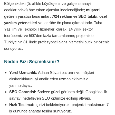
Bölgenizdeki (özellikle büyükşehir ve gelişen sanayi
odaklarındaki) öne çıkan ajanslar incelendiğinde;
müşteri
getiren yaratıcı tasarımlar
,
7/24 reklam ve SEO takibi
,
özel
yazılım yetenekleri
ve tecrübe ön plana çıkmaktadır. Tuba
Yazılım ve Teknoloji Hizmetleri olarak, 14 yıllık sektör
tecrübemiz ve 500'den fazla tamamlanmış projemizle
Türkiye'nin 81 ilinde profesyonel ajans hizmetini butik bir özenle
sunuyoruz.
Neden Bizi Seçmelisiniz?
Yerel Uzmanlık:
Adnan Süvari pazarını ve müşteri
alışkanlıklarını iyi analiz eden uzman ekibimizle
yanınızdayız.
SEO Garantisi:
Sadece güzel görünen değil, Google'da ilk
sayfayı hedefleyen SEO optimize edilmiş altyapı.
Hızlı Teslimat:
İşinizi bekletmiyoruz, projenizi maksimum 7
iş gününde anahtar teslim sunuyoruz.