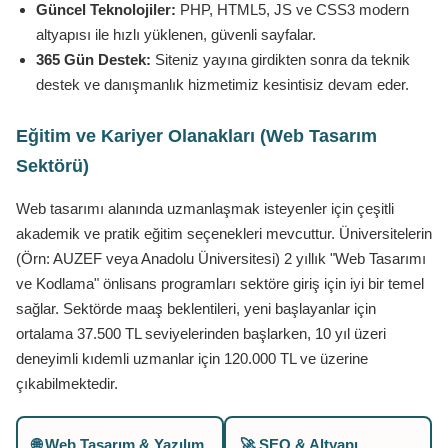
Güncel Teknolojiler:
PHP, HTML5, JS ve CSS3 modern
altyapısı ile hızlı yüklenen, güvenli sayfalar.
365 Gün Destek:
Siteniz yayına girdikten sonra da teknik
destek ve danışmanlık hizmetimiz kesintisiz devam eder.
Eğitim ve Kariyer Olanakları (Web Tasarım
Sektörü)
Web tasarımı alanında uzmanlaşmak isteyenler için çeşitli
akademik ve pratik eğitim seçenekleri mevcuttur. Üniversitelerin
(Örn: AUZEF veya Anadolu Üniversitesi) 2 yıllık "Web Tasarımı
ve Kodlama" önlisans programları sektöre giriş için iyi bir temel
sağlar. Sektörde maaş beklentileri, yeni başlayanlar için
ortalama 37.500 TL seviyelerinden başlarken, 10 yıl üzeri
deneyimli kıdemli uzmanlar için 120.000 TL ve üzerine
çıkabilmektedir.
🌐 Web Tasarım & Yazılım
🚀 SEO & Altyapı