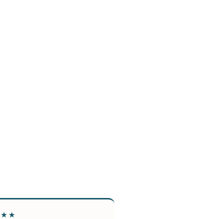
★★★
★★★★★