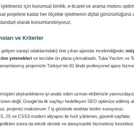
 işletmeniz için kurumsal kimlik, e-ticaret ve arama motoru opt
l projelere kadar her ölçekte işletmenin dijital görünürlüğünü a
standart olarak konumlandırıyoruz.
ları ve Kriterler
 gelişen sanayi odaklarındaki) öne çıkan ajanslar incelendiğinde;
müşt
ılım yetenekleri
ve tecrübe ön plana çıkmaktadır. Tuba Yazılım ve Tekn
amamlanmış projemizle Türkiye'nin 81 ilinde profesyonel ajans hizmet
müşteri alışkanlıklarını iyi analiz eden uzman ekibimizle yanınızdayız
nen değil, Google'da ilk sayfayı hedefleyen SEO optimize edilmiş al
ruz, projenizi maksimum 7 iş gününde anahtar teslim sunuyoruz.
 JS ve CSS3 modern altyapısı ile hızlı yüklenen, güvenli sayfalar.
girdikten sonra da teknik destek ve danışmanlık hizmetimiz kesintisi