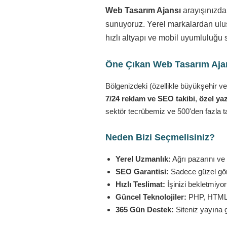
Web Tasarım Ajansı
arayışınızda
sunuyoruz. Yerel markalardan ulusa
hızlı altyapı ve mobil uyumluluğu 
Öne Çıkan Web Tasarım Ajans
Bölgenizdeki (özellikle büyükşehir ve
7/24 reklam ve SEO takibi
,
özel yaz
sektör tecrübemiz ve 500'den fazla t
Neden Bizi Seçmelisiniz?
Yerel Uzmanlık:
Ağrı pazarını ve 
SEO Garantisi:
Sadece güzel görü
Hızlı Teslimat:
İşinizi bekletmiyo
Güncel Teknolojiler:
PHP, HTML5,
365 Gün Destek:
Siteniz yayına 