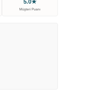
5.0★
Müşteri Puanı