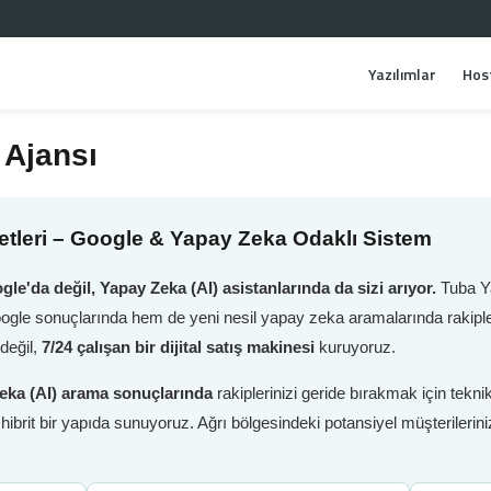
Yazılımlar
Hos
 Ajansı
tleri – Google & Yapay Zeka Odaklı Sistem
gle'da değil, Yapay Zeka (AI) asistanlarında da sizi arıyor.
Tuba Ya
oogle sonuçlarında hem de yeni nesil yapay zeka aramalarında rakiple
değil,
7/24 çalışan bir dijital satış makinesi
kuruyoruz.
eka (AI) arama sonuçlarında
rakiplerinizi geride bırakmak için tek
i hibrit bir yapıda sunuyoruz. Ağrı bölgesindeki potansiyel müşteriler