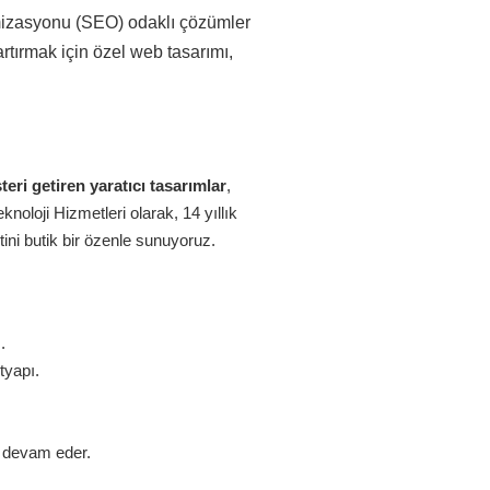
imizasyonu (SEO) odaklı çözümler
rtırmak için özel web tasarımı,
eri getiren yaratıcı tasarımlar
,
oloji Hizmetleri olarak, 14 yıllık
ini butik bir özenle sunuyoruz.
.
tyapı.
z devam eder.