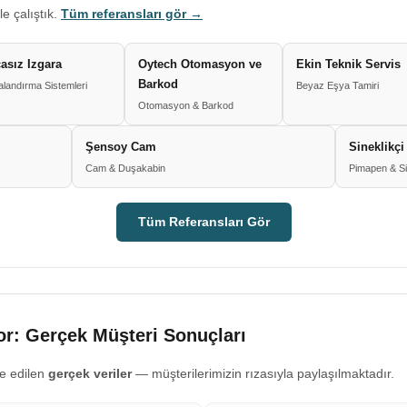
le çalıştık.
Tüm referansları gör →
asız Izgara
Oytech Otomasyon ve
Ekin Teknik Servis
Barkod
landırma Sistemleri
Beyaz Eşya Tamiri
Otomasyon & Barkod
Şensoy Cam
Sineklikçi
Cam & Duşakabin
Pimapen & Si
Tüm Referansları Gör
r: Gerçek Müşteri Sonuçları
e edilen
gerçek veriler
— müşterilerimizin rızasıyla paylaşılmaktadır.