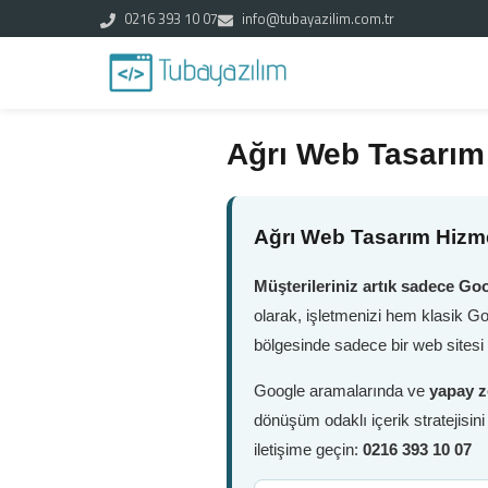
0216 393 10 07
info@tubayazilim.com.tr
Ağrı Web Tasarım
Ağrı Web Tasarım Hizme
Müşterileriniz artık sadece Goo
olarak, işletmenizi hem klasik G
bölgesinde sadece bir web sitesi 
Google aramalarında ve
yapay z
dönüşüm odaklı içerik stratejisin
iletişime geçin:
0216 393 10 07