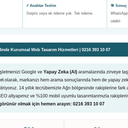
⚡ Anahtar Teslim
🎯 Sonuç 
Sürpriz veya ek ödeme yok. Tek ödeme.
WhatsApp 
odaklı
inde Kurumsal Web Tasarım Hizmetleri | 0216 393 10 07
işletmenizi Google ve
Yapay Zeka (AI)
aramalarında zirveye ta
ri
olarak, markanızı hem arama sonuçlarında hem de yapay zeka
eliştiriyoruz. 14 yıllık tecrübemizle Ağrı bölgesinde rakiplerine f
-SEO altyapımız ve %100 mobil uyumlu tasarımlarımızla rakipleri
örünür olmak için hemen arayın: 0216 393 10 07