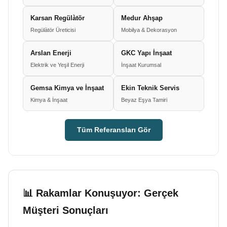
Karsan Regülàtör
Medur Ahşap
Regülàtör Üreticisi
Mobilya & Dekorasyon
Arslan Enerji
GKC Yapı İnşaat
Elektrik ve Yeşil Enerji
İnşaat Kurumsal
Gemsa Kimya ve İnşaat
Ekin Teknik Servis
Kimya & İnşaat
Beyaz Eşya Tamiri
Tüm Referansları Gör
📊 Rakamlar Konuşuyor: Gerçek
Müşteri Sonuçları