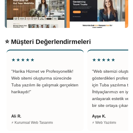
⭐ Müşteri Değerlendirmeleri
★★★★★
★★★★★
“Harika Hizmet ve Profesyonellik!
“Web sitemizi oluştu
Web sitemi oluşturma sürecinde
gösterdikleri profesyo
Tuba yazılım ile çalışmak gerçekten
için Tuba yazılıma teş
harikaydı!”
İhtiyaçlarımızı en iyi 
anlayarak estetik ve k
bir site ortaya çıkardıl
Ali R.
Ayşe K.
⚡ Kurumsal Web Tasarımı
⚡ Web Yazılımı