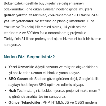
Bölgenizdeki (özellikle büyükşehir ve gelişen sanayi
odaklarındaki) öne çıkan ajanslar incelendiğinde;
müşteri
getiren yaratıcı tasarımlar
,
7/24 reklam ve SEO takibi
,
özel
yazılım yetenekleri
ve tecrübe ön plana çıkmaktadır. Tuba
Yazılım ve Teknoloji Hizmetleri olarak, 14 yıllık sektör
tecrübemiz ve 500'den fazla tamamlanmış projemizle
Türkiye'nin 81 ilinde profesyonel ajans hizmetini butik bir özenle
sunuyoruz.
Neden Bizi Seçmelisiniz?
Yerel Uzmanlık:
Ağayli pazarını ve müşteri alışkanlıklarını
iyi analiz eden uzman ekibimizle yanınızdayız.
SEO Garantisi:
Sadece güzel görünen değil, Google'da ilk
sayfayı hedefleyen SEO optimize edilmiş altyapı.
Hızlı Teslimat:
İşinizi bekletmiyoruz, projenizi maksimum 7
iş gününde anahtar teslim sunuyoruz.
Güncel Teknolojiler:
PHP, HTML5, JS ve CSS3 modern