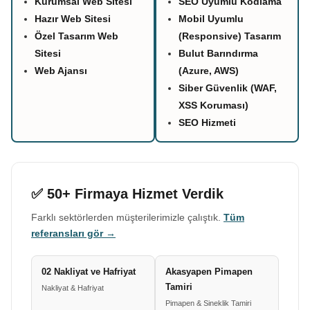
Kurumsal Web Sitesi
SEO Uyumlu Kodlama
Hazır Web Sitesi
Mobil Uyumlu
Özel Tasarım Web
(Responsive) Tasarım
Sitesi
Bulut Barındırma
Web Ajansı
(Azure, AWS)
Siber Güvenlik (WAF,
XSS Koruması)
SEO Hizmeti
✅ 50+ Firmaya Hizmet Verdik
Farklı sektörlerden müşterilerimizle çalıştık.
Tüm
referansları gör →
02 Nakliyat ve Hafriyat
Akasyapen Pimapen
Tamiri
Nakliyat & Hafriyat
Pimapen & Sineklik Tamiri