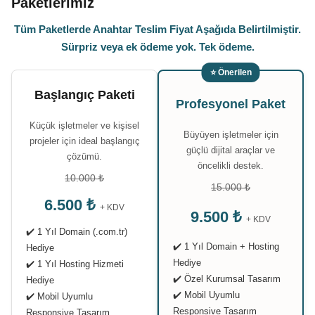
Paketlerimiz
Tüm Paketlerde Anahtar Teslim Fiyat Aşağıda Belirtilmiştir.
Sürpriz veya ek ödeme yok. Tek ödeme.
⭐ Önerilen
Başlangıç Paketi
Profesyonel Paket
Küçük işletmeler ve kişisel
Büyüyen işletmeler için
projeler için ideal başlangıç
güçlü dijital araçlar ve
çözümü.
öncelikli destek.
10.000 ₺
15.000 ₺
6.500 ₺
+ KDV
9.500 ₺
+ KDV
✔️ 1 Yıl Domain (.com.tr)
✔️ 1 Yıl Domain + Hosting
Hediye
Hediye
✔️ 1 Yıl Hosting Hizmeti
✔️ Özel Kurumsal Tasarım
Hediye
✔️ Mobil Uyumlu
✔️ Mobil Uyumlu
Responsive Tasarım
Responsive Tasarım