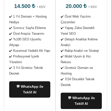
14.500 ₺
20.000 ₺
+ KDV
+ KDV
✔️ 1 Yıl Domain + Hosting
✔️ Özel Web Yazılım
Hediye
Çözümleri
✔️ Sınırsız Sayfa Ekleme
✔️ Yapay Zeka Destekli
✔️ Özel Arayüz Tasarımı
Yerel SEO
✔️ %100 SEO Uyumlu
✔️ Detaylı Anahtar Kelime
Altyapı
Analizi
✔️ Kurumsal Yedekli Alt Yapı
✔️ Rakip Analizi ve Strateji
✔️ Profesyonel İçerik
✔️ Mobil Uyum & Hız
Yönetimi
Rekoru
✔️ 3 Yıl Ücretsiz Teknik
✔️ Ücretsiz Domain ve
Destek
Hosting
✔️ 7/24 Öncelikli Teknik
Destek
💬 WhatsApp ile
Teklif Al
💬 WhatsApp ile
Teklif Al