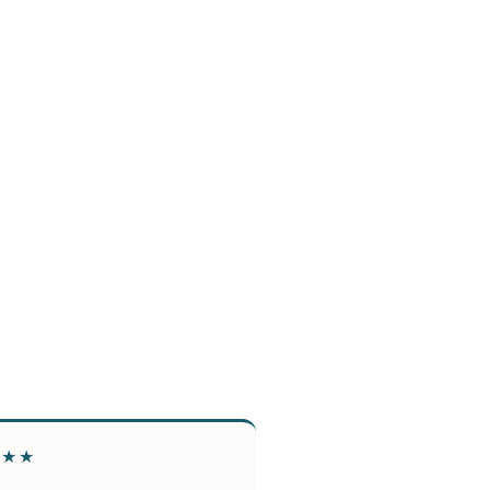
★★★
★★★★★