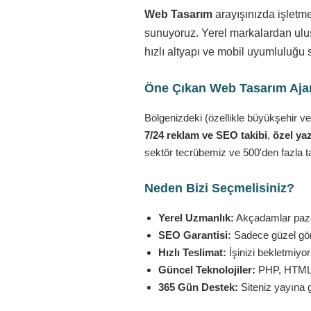
Web Tasarım
arayışınızda işletm
sunuyoruz. Yerel markalardan ulusa
hızlı altyapı ve mobil uyumluluğu 
Öne Çıkan Web Tasarım Ajans
Bölgenizdeki (özellikle büyükşehir ve
7/24 reklam ve SEO takibi
,
özel yaz
sektör tecrübemiz ve 500'den fazla t
Neden Bizi Seçmelisiniz?
Yerel Uzmanlık:
Akçadamlar pazar
SEO Garantisi:
Sadece güzel görü
Hızlı Teslimat:
İşinizi bekletmiyo
Güncel Teknolojiler:
PHP, HTML5,
365 Gün Destek:
Siteniz yayına 