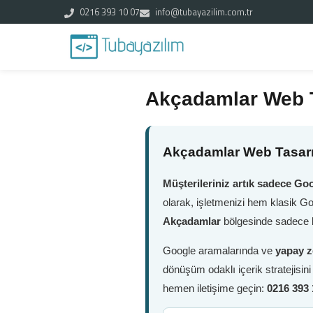
0216 393 10 07
info@tubayazilim.com.tr
Akçadamlar Web 
Akçadamlar Web Tasarı
Müşterileriniz artık sadece Goo
olarak, işletmenizi hem klasik G
Akçadamlar
bölgesinde sadece bi
Google aramalarında ve
yapay z
dönüşüm odaklı içerik stratejisin
hemen iletişime geçin:
0216 393 