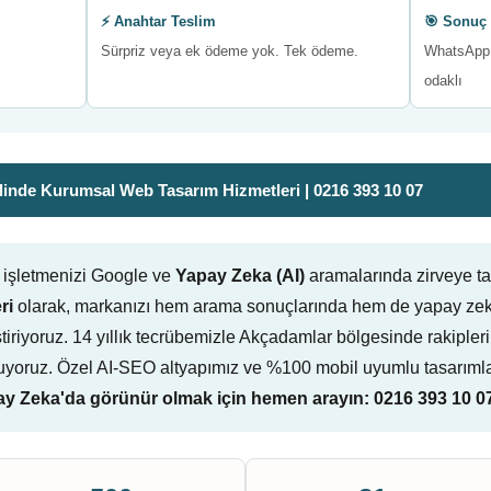
⚡ Anahtar Teslim
🎯 Sonuç 
Sürpriz veya ek ödeme yok. Tek ödeme.
WhatsApp 
odaklı
inde Kurumsal Web Tasarım Hizmetleri | 0216 393 10 07
 işletmenizi Google ve
Yapay Zeka (AI)
aramalarında zirveye t
ri
olarak, markanızı hem arama sonuçlarında hem de yapay zeka
liştiriyoruz. 14 yıllık tecrübemizle Akçadamlar bölgesinde rakipler
yoruz. Özel AI-SEO altyapımız ve %100 mobil uyumlu tasarımlar
 Zeka'da görünür olmak için hemen arayın: 0216 393 10 0