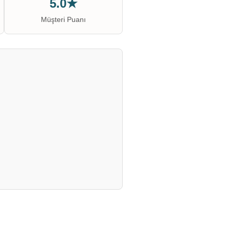
5.0★
Müşteri Puanı