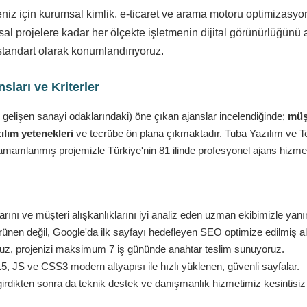
eniz için kurumsal kimlik, e-ticaret ve arama motoru optimizasy
l projelere kadar her ölçekte işletmenin dijital görünürlüğünü a
standart olarak konumlandırıyoruz.
ları ve Kriterler
 gelişen sanayi odaklarındaki) öne çıkan ajanslar incelendiğinde;
müşt
ılım yetenekleri
ve tecrübe ön plana çıkmaktadır. Tuba Yazılım ve Tekn
amamlanmış projemizle Türkiye'nin 81 ilinde profesyonel ajans hizmet
ını ve müşteri alışkanlıklarını iyi analiz eden uzman ekibimizle yanı
nen değil, Google'da ilk sayfayı hedefleyen SEO optimize edilmiş al
ruz, projenizi maksimum 7 iş gününde anahtar teslim sunuyoruz.
 JS ve CSS3 modern altyapısı ile hızlı yüklenen, güvenli sayfalar.
girdikten sonra da teknik destek ve danışmanlık hizmetimiz kesintisi