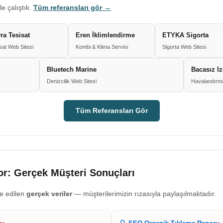
le çalıştık.
Tüm referansları gör →
ra Tesisat
Eren İklimlendirme
ETYKA Sigorta
sat Web Sitesi
Kombi & Klima Servisi
Sigorta Web Sitesi
Bluetech Marine
Bacasız I
Denizcilik Web Sitesi
Havalandırma
Tüm Referansları Gör
r: Gerçek Müşteri Sonuçları
e edilen
gerçek veriler
— müşterilerimizin rızasıyla paylaşılmaktadır.