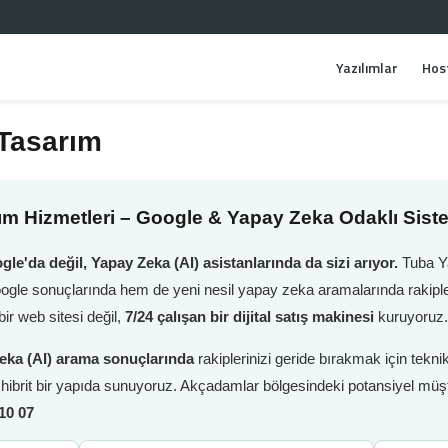
Yazılımlar
Hos
Tasarım
m Hizmetleri – Google & Yapay Zeka Odaklı Sist
gle'da değil, Yapay Zeka (AI) asistanlarında da sizi arıyor.
Tuba Ya
oogle sonuçlarında hem de yeni nesil yapay zeka aramalarında rakiple
r web sitesi değil,
7/24 çalışan bir dijital satış makinesi
kuruyoruz.
eka (AI) arama sonuçlarında
rakiplerinizi geride bırakmak için tek
i hibrit bir yapıda sunuyoruz. Akçadamlar bölgesindeki potansiyel müşt
10 07