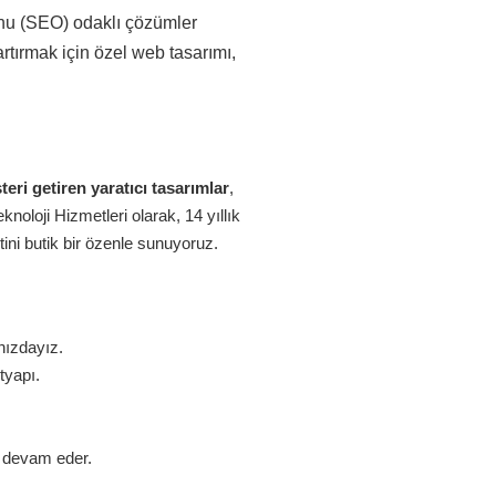
onu (SEO) odaklı çözümler
rtırmak için özel web tasarımı,
eri getiren yaratıcı tasarımlar
,
oloji Hizmetleri olarak, 14 yıllık
ini butik bir özenle sunuyoruz.
nızdayız.
tyapı.
z devam eder.