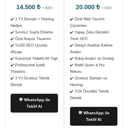
14.500 ₺
20.000 ₺
+ KDV
+ KDV
✔️ 1 Yıl Domain + Hosting
✔️ Özel Web Yazılım
Hediye
Çözümleri
✔️ Sınırsız Sayfa Ekleme
✔️ Yapay Zeka Destekli
✔️ Özel Arayüz Tasarımı
Yerel SEO
✔️ %100 SEO Uyumlu
✔️ Detaylı Anahtar Kelime
Altyapı
Analizi
✔️ Kurumsal Yedekli Alt Yapı
✔️ Rakip Analizi ve Strateji
✔️ Profesyonel İçerik
✔️ Mobil Uyum & Hız
Yönetimi
Rekoru
✔️ 3 Yıl Ücretsiz Teknik
✔️ Ücretsiz Domain ve
Destek
Hosting
✔️ 7/24 Öncelikli Teknik
Destek
💬 WhatsApp ile
Teklif Al
💬 WhatsApp ile
Teklif Al