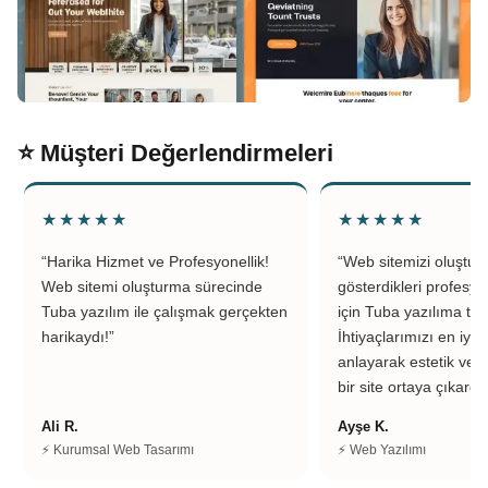
⭐ Müşteri Değerlendirmeleri
★★★★★
★★★★★
“Harika Hizmet ve Profesyonellik!
“Web sitemizi oluştu
Web sitemi oluşturma sürecinde
gösterdikleri profesyo
Tuba yazılım ile çalışmak gerçekten
için Tuba yazılıma teş
harikaydı!”
İhtiyaçlarımızı en iyi 
anlayarak estetik ve k
bir site ortaya çıkardıl
Ali R.
Ayşe K.
⚡ Kurumsal Web Tasarımı
⚡ Web Yazılımı