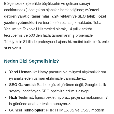
Bölgenizdeki (özellikle büyükşehir ve gelişen sanayi
odaklarındaki) öne çıkan ajanslar incelendiğinde;
müşteri
getiren yaratıcı tasarımlar
,
7/24 reklam ve SEO takibi
,
özel
yazılım yetenekleri
ve tecrübe ön plana çıkmaktadır. Tuba
Yazılım ve Teknoloji Hizmetleri olarak, 14 yıllık sektör
tecrübemiz ve 500'den fazla tamamlanmış projemizle
Türkiye'nin 81 ilinde profesyonel ajans hizmetini butik bir özenle
sunuyoruz.
Neden Bizi Seçmelisiniz?
Yerel Uzmanlık:
Hatay pazarını ve müşteri alışkanlıklarını
iyi analiz eden uzman ekibimizle yanınızdayız.
SEO Garantisi:
Sadece güzel görünen değil, Google'da ilk
sayfayı hedefleyen SEO optimize edilmiş altyapı.
Hızlı Teslimat:
İşinizi bekletmiyoruz, projenizi maksimum 7
iş gününde anahtar teslim sunuyoruz.
Güncel Teknolojiler:
PHP, HTML5, JS ve CSS3 modern