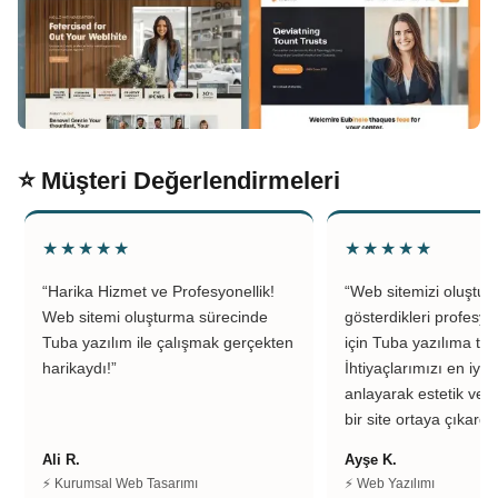
⭐ Müşteri Değerlendirmeleri
★★★★★
★★★★★
“Harika Hizmet ve Profesyonellik!
“Web sitemizi oluştu
Web sitemi oluşturma sürecinde
gösterdikleri profesyo
Tuba yazılım ile çalışmak gerçekten
için Tuba yazılıma teş
harikaydı!”
İhtiyaçlarımızı en iyi 
anlayarak estetik ve k
bir site ortaya çıkardıl
Ali R.
Ayşe K.
⚡ Kurumsal Web Tasarımı
⚡ Web Yazılımı