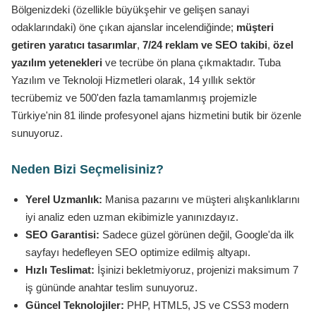
Bölgenizdeki (özellikle büyükşehir ve gelişen sanayi
odaklarındaki) öne çıkan ajanslar incelendiğinde;
müşteri
getiren yaratıcı tasarımlar
,
7/24 reklam ve SEO takibi
,
özel
yazılım yetenekleri
ve tecrübe ön plana çıkmaktadır. Tuba
Yazılım ve Teknoloji Hizmetleri olarak, 14 yıllık sektör
tecrübemiz ve 500'den fazla tamamlanmış projemizle
Türkiye'nin 81 ilinde profesyonel ajans hizmetini butik bir özenle
sunuyoruz.
Neden Bizi Seçmelisiniz?
Yerel Uzmanlık:
Manisa pazarını ve müşteri alışkanlıklarını
iyi analiz eden uzman ekibimizle yanınızdayız.
SEO Garantisi:
Sadece güzel görünen değil, Google'da ilk
sayfayı hedefleyen SEO optimize edilmiş altyapı.
Hızlı Teslimat:
İşinizi bekletmiyoruz, projenizi maksimum 7
iş gününde anahtar teslim sunuyoruz.
Güncel Teknolojiler:
PHP, HTML5, JS ve CSS3 modern