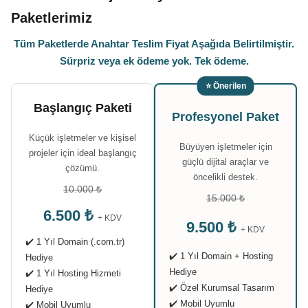
Paketlerimiz
Tüm Paketlerde Anahtar Teslim Fiyat Aşağıda Belirtilmiştir.
Sürpriz veya ek ödeme yok. Tek ödeme.
⭐ Önerilen
Başlangıç Paketi
Profesyonel Paket
Küçük işletmeler ve kişisel
Büyüyen işletmeler için
projeler için ideal başlangıç
güçlü dijital araçlar ve
çözümü.
öncelikli destek.
10.000 ₺
15.000 ₺
6.500 ₺
+ KDV
9.500 ₺
+ KDV
✔️ 1 Yıl Domain (.com.tr)
✔️ 1 Yıl Domain + Hosting
Hediye
Hediye
✔️ 1 Yıl Hosting Hizmeti
✔️ Özel Kurumsal Tasarım
Hediye
✔️ Mobil Uyumlu
✔️ Mobil Uyumlu