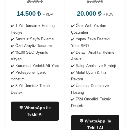
20.000 ₺
25.000 ₺
14.500 ₺
20.000 ₺
+ KDV
+ KDV
✔️ 1 Yıl Domain + Hosting
✔️ Özel Web Yazılım
Hediye
Çözümleri
✔️ Sınırsız Sayfa Ekleme
✔️ Yapay Zeka Destekli
✔️ Özel Arayüz Tasarımı
Yerel SEO
✔️ %100 SEO Uyumlu
✔️ Detaylı Anahtar Kelime
Altyapı
Analizi
✔️ Kurumsal Yedekli Alt Yapı
✔️ Rakip Analizi ve Strateji
✔️ Profesyonel İçerik
✔️ Mobil Uyum & Hız
Yönetimi
Rekoru
✔️ 3 Yıl Ücretsiz Teknik
✔️ Ücretsiz Domain ve
Destek
Hosting
✔️ 7/24 Öncelikli Teknik
Destek
💬 WhatsApp ile
Teklif Al
💬 WhatsApp ile
Teklif Al