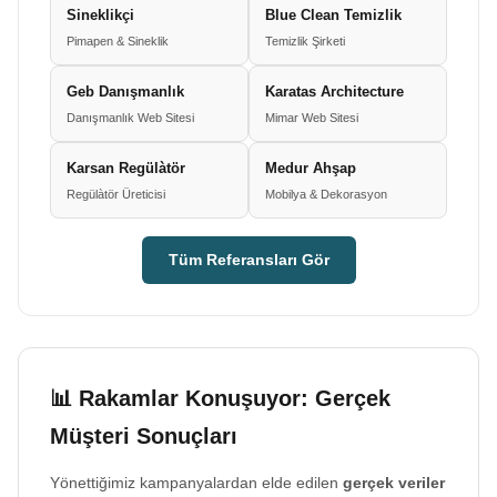
Sineklikçi
Blue Clean Temizlik
Pimapen & Sineklik
Temizlik Şirketi
Geb Danışmanlık
Karatas Architecture
Danışmanlık Web Sitesi
Mimar Web Sitesi
Karsan Regülàtör
Medur Ahşap
Regülàtör Üreticisi
Mobilya & Dekorasyon
Tüm Referansları Gör
📊 Rakamlar Konuşuyor: Gerçek
Müşteri Sonuçları
Yönettiğimiz kampanyalardan elde edilen
gerçek veriler