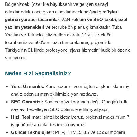
Bölgenizdeki (özellikle büyükşehir ve gelişen sanayi
odaklarındaki) öne çıkan ajanslar incelendiğinde;
müşteri
getiren yaratıcı tasarımlar
,
7/24 reklam ve SEO takibi
,
özel
yazılım yetenekleri
ve tecrübe ön plana çıkmaktadır. Tuba
Yazılım ve Teknoloji Hizmetleri olarak, 14 yıllık sektör
tecrübemiz ve 500'den fazla tamamlanmış projemizle
Türkiye'nin 81 ilinde profesyonel ajans hizmetini butik bir özenle
sunuyoruz.
Neden Bizi Seçmelisiniz?
Yerel Uzmanlık:
Kars pazarını ve müşteri alışkanlıklarını iyi
analiz eden uzman ekibimizle yanınızdayız.
SEO Garantisi:
Sadece güzel görünen değil, Google'da ilk
sayfayı hedefleyen SEO optimize edilmiş altyapı.
Hızlı Teslimat:
İşinizi bekletmiyoruz, projenizi maksimum 7
iş gününde anahtar teslim sunuyoruz.
Güncel Teknolojiler:
PHP, HTML5, JS ve CSS3 modern