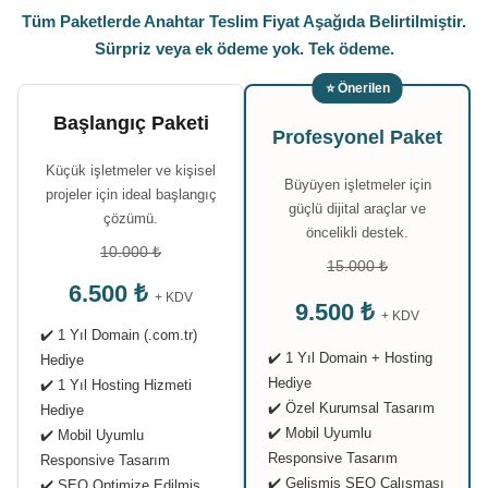
Tüm Paketlerde Anahtar Teslim Fiyat Aşağıda Belirtilmiştir.
Sürpriz veya ek ödeme yok. Tek ödeme.
⭐ Önerilen
Başlangıç Paketi
Profesyonel Paket
Küçük işletmeler ve kişisel
Büyüyen işletmeler için
projeler için ideal başlangıç
güçlü dijital araçlar ve
çözümü.
öncelikli destek.
10.000 ₺
15.000 ₺
6.500 ₺
+ KDV
9.500 ₺
+ KDV
✔️ 1 Yıl Domain (.com.tr)
✔️ 1 Yıl Domain + Hosting
Hediye
Hediye
✔️ 1 Yıl Hosting Hizmeti
✔️ Özel Kurumsal Tasarım
Hediye
✔️ Mobil Uyumlu
✔️ Mobil Uyumlu
Responsive Tasarım
Responsive Tasarım
✔️ Gelişmiş SEO Çalışması
✔️ SEO Optimize Edilmiş