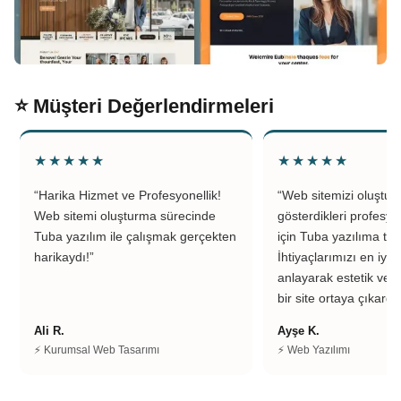
⭐ Müşteri Değerlendirmeleri
★★★★★
★★★★★
“Harika Hizmet ve Profesyonellik!
“Web sitemizi oluştu
Web sitemi oluşturma sürecinde
gösterdikleri profesyo
Tuba yazılım ile çalışmak gerçekten
için Tuba yazılıma teş
harikaydı!”
İhtiyaçlarımızı en iyi 
anlayarak estetik ve k
bir site ortaya çıkardıl
Ali R.
Ayşe K.
⚡ Kurumsal Web Tasarımı
⚡ Web Yazılımı