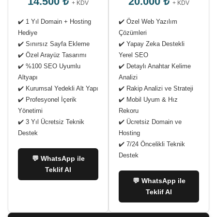
14.500 ₺
20.000 ₺
+ KDV
+ KDV
✔️ 1 Yıl Domain + Hosting
✔️ Özel Web Yazılım
Hediye
Çözümleri
✔️ Sınırsız Sayfa Ekleme
✔️ Yapay Zeka Destekli
✔️ Özel Arayüz Tasarımı
Yerel SEO
✔️ %100 SEO Uyumlu
✔️ Detaylı Anahtar Kelime
Altyapı
Analizi
✔️ Kurumsal Yedekli Alt Yapı
✔️ Rakip Analizi ve Strateji
✔️ Profesyonel İçerik
✔️ Mobil Uyum & Hız
Yönetimi
Rekoru
✔️ 3 Yıl Ücretsiz Teknik
✔️ Ücretsiz Domain ve
Destek
Hosting
✔️ 7/24 Öncelikli Teknik
Destek
💬 WhatsApp ile
Teklif Al
💬 WhatsApp ile
Teklif Al