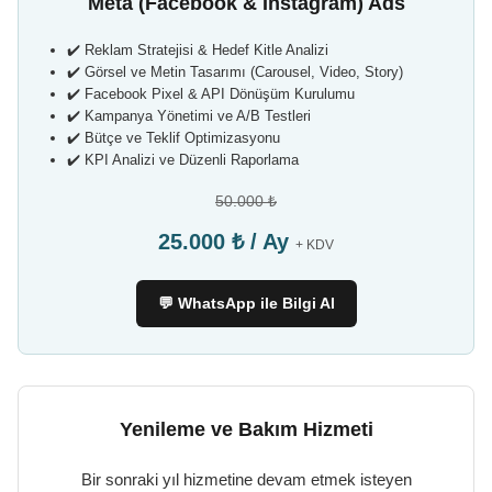
Meta (Facebook & Instagram) Ads
✔️ Reklam Stratejisi & Hedef Kitle Analizi
✔️ Görsel ve Metin Tasarımı (Carousel, Video, Story)
✔️ Facebook Pixel & API Dönüşüm Kurulumu
✔️ Kampanya Yönetimi ve A/B Testleri
✔️ Bütçe ve Teklif Optimizasyonu
✔️ KPI Analizi ve Düzenli Raporlama
50.000 ₺
25.000 ₺ / Ay
+ KDV
💬 WhatsApp ile Bilgi Al
Yenileme ve Bakım Hizmeti
Bir sonraki yıl hizmetine devam etmek isteyen