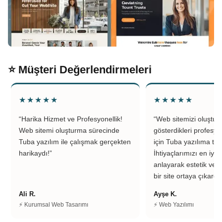
⭐ Müşteri Değerlendirmeleri
★★★★★
★★★★★
“Harika Hizmet ve Profesyonellik!
“Web sitemizi oluştu
Web sitemi oluşturma sürecinde
gösterdikleri profesyo
Tuba yazılım ile çalışmak gerçekten
için Tuba yazılıma teş
harikaydı!”
İhtiyaçlarımızı en iyi 
anlayarak estetik ve k
bir site ortaya çıkardıl
Ali R.
Ayşe K.
⚡ Kurumsal Web Tasarımı
⚡ Web Yazılımı