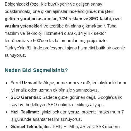
Bölgenizdeki (özellikle büyükşehir ve gelişen sanayi
odaklarındaki) öne çıkan ajanslar incelendiğinde;
müşteri
getiren yaratıcı tasarımlar
,
7/24 reklam ve SEO takibi
,
özel
yazılım yetenekleri
ve tecrübe ön plana çıkmaktadır. Tuba
Yazılım ve Teknoloji Hizmetleri olarak, 14 yıllık sektör
tecrübemiz ve 500'den fazla tamamlanmış projemizle
Türkiye'nin 81 ilinde profesyonel ajans hizmetini butik bir özenle
sunuyoruz.
Neden Bizi Seçmelisiniz?
Yerel Uzmanlık:
Akçaşar pazarını ve müşteri alışkanlıklarını
iyi analiz eden uzman ekibimizle yanınızdayız.
SEO Garantisi:
Sadece güzel görünen değil, Google'da ilk
sayfayı hedefleyen SEO optimize edilmiş altyapı.
Hızlı Teslimat:
İşinizi bekletmiyoruz, projenizi maksimum 7
iş gününde anahtar teslim sunuyoruz.
Güncel Teknolojiler:
PHP, HTML5, JS ve CSS3 modern