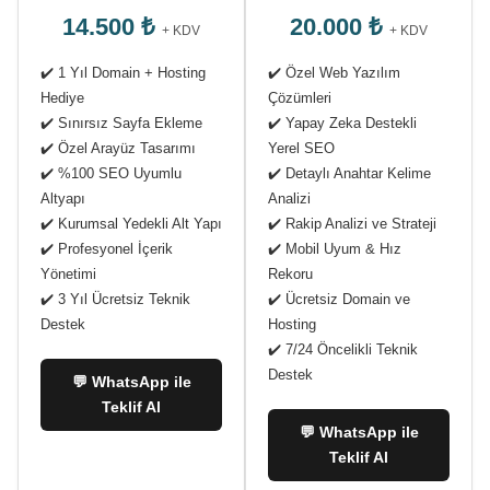
14.500 ₺
20.000 ₺
+ KDV
+ KDV
✔️ 1 Yıl Domain + Hosting
✔️ Özel Web Yazılım
Hediye
Çözümleri
✔️ Sınırsız Sayfa Ekleme
✔️ Yapay Zeka Destekli
✔️ Özel Arayüz Tasarımı
Yerel SEO
✔️ %100 SEO Uyumlu
✔️ Detaylı Anahtar Kelime
Altyapı
Analizi
✔️ Kurumsal Yedekli Alt Yapı
✔️ Rakip Analizi ve Strateji
✔️ Profesyonel İçerik
✔️ Mobil Uyum & Hız
Yönetimi
Rekoru
✔️ 3 Yıl Ücretsiz Teknik
✔️ Ücretsiz Domain ve
Destek
Hosting
✔️ 7/24 Öncelikli Teknik
Destek
💬 WhatsApp ile
Teklif Al
💬 WhatsApp ile
Teklif Al