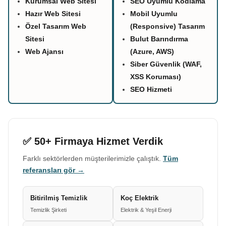
Kurumsal Web Sitesi
SEO Uyumlu Kodlama
Hazır Web Sitesi
Mobil Uyumlu
Özel Tasarım Web
(Responsive) Tasarım
Sitesi
Bulut Barındırma
Web Ajansı
(Azure, AWS)
Siber Güvenlik (WAF,
XSS Koruması)
SEO Hizmeti
✅ 50+ Firmaya Hizmet Verdik
Farklı sektörlerden müşterilerimizle çalıştık.
Tüm
referansları gör →
Bitirilmiş Temizlik
Koç Elektrik
Temizlik Şirketi
Elektrik & Yeşil Enerji