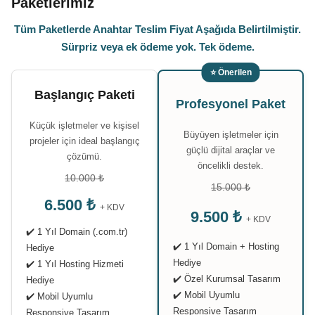
Paketlerimiz
Tüm Paketlerde Anahtar Teslim Fiyat Aşağıda Belirtilmiştir.
Sürpriz veya ek ödeme yok. Tek ödeme.
⭐ Önerilen
Başlangıç Paketi
Profesyonel Paket
Küçük işletmeler ve kişisel
Büyüyen işletmeler için
projeler için ideal başlangıç
güçlü dijital araçlar ve
çözümü.
öncelikli destek.
10.000 ₺
15.000 ₺
6.500 ₺
+ KDV
9.500 ₺
+ KDV
✔️ 1 Yıl Domain (.com.tr)
✔️ 1 Yıl Domain + Hosting
Hediye
Hediye
✔️ 1 Yıl Hosting Hizmeti
✔️ Özel Kurumsal Tasarım
Hediye
✔️ Mobil Uyumlu
✔️ Mobil Uyumlu
Responsive Tasarım
Responsive Tasarım