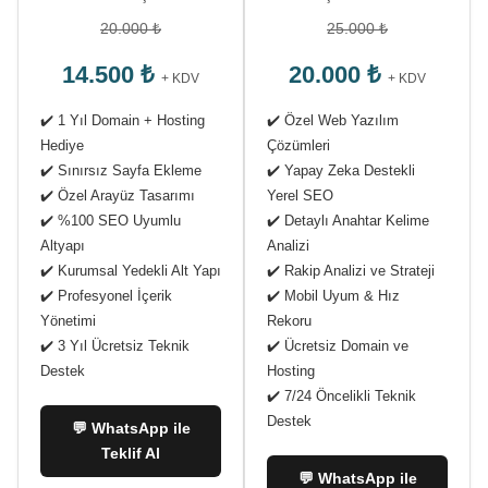
20.000 ₺
25.000 ₺
14.500 ₺
20.000 ₺
+ KDV
+ KDV
✔️ 1 Yıl Domain + Hosting
✔️ Özel Web Yazılım
Hediye
Çözümleri
✔️ Sınırsız Sayfa Ekleme
✔️ Yapay Zeka Destekli
✔️ Özel Arayüz Tasarımı
Yerel SEO
✔️ %100 SEO Uyumlu
✔️ Detaylı Anahtar Kelime
Altyapı
Analizi
✔️ Kurumsal Yedekli Alt Yapı
✔️ Rakip Analizi ve Strateji
✔️ Profesyonel İçerik
✔️ Mobil Uyum & Hız
Yönetimi
Rekoru
✔️ 3 Yıl Ücretsiz Teknik
✔️ Ücretsiz Domain ve
Destek
Hosting
✔️ 7/24 Öncelikli Teknik
Destek
💬 WhatsApp ile
Teklif Al
💬 WhatsApp ile