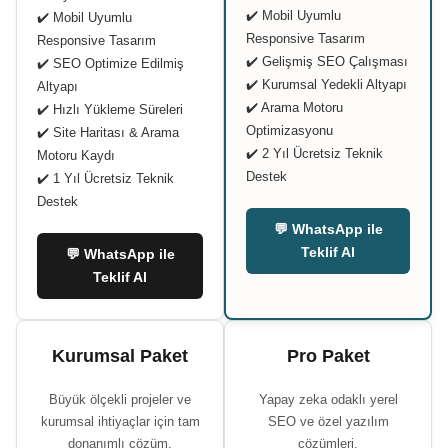
✔️ Mobil Uyumlu
✔️ Mobil Uyumlu
Responsive Tasarım
Responsive Tasarım
✔️ Gelişmiş SEO Çalışması
✔️ SEO Optimize Edilmiş
✔️ Kurumsal Yedekli Altyapı
Altyapı
✔️ Arama Motoru
✔️ Hızlı Yükleme Süreleri
Optimizasyonu
✔️ Site Haritası & Arama
✔️ 2 Yıl Ücretsiz Teknik
Motoru Kaydı
Destek
✔️ 1 Yıl Ücretsiz Teknik
Destek
💬 WhatsApp ile
Teklif Al
💬 WhatsApp ile
Teklif Al
Kurumsal Paket
Pro Paket
Büyük ölçekli projeler ve
Yapay zeka odaklı yerel
kurumsal ihtiyaçlar için tam
SEO ve özel yazılım
donanımlı çözüm.
çözümleri.