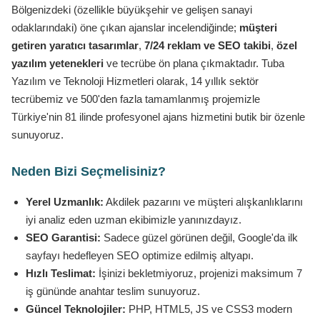
Bölgenizdeki (özellikle büyükşehir ve gelişen sanayi
odaklarındaki) öne çıkan ajanslar incelendiğinde;
müşteri
getiren yaratıcı tasarımlar
,
7/24 reklam ve SEO takibi
,
özel
yazılım yetenekleri
ve tecrübe ön plana çıkmaktadır. Tuba
Yazılım ve Teknoloji Hizmetleri olarak, 14 yıllık sektör
tecrübemiz ve 500'den fazla tamamlanmış projemizle
Türkiye'nin 81 ilinde profesyonel ajans hizmetini butik bir özenle
sunuyoruz.
Neden Bizi Seçmelisiniz?
Yerel Uzmanlık:
Akdilek pazarını ve müşteri alışkanlıklarını
iyi analiz eden uzman ekibimizle yanınızdayız.
SEO Garantisi:
Sadece güzel görünen değil, Google'da ilk
sayfayı hedefleyen SEO optimize edilmiş altyapı.
Hızlı Teslimat:
İşinizi bekletmiyoruz, projenizi maksimum 7
iş gününde anahtar teslim sunuyoruz.
Güncel Teknolojiler:
PHP, HTML5, JS ve CSS3 modern