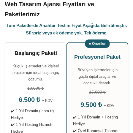
Web Tasarım Ajansı Fiyatları ve
Paketlerimiz
Tüm Paketlerde Anahtar Teslim Fiyat Aşağıda Belirtilmiştir.
Sürpriz veya ek ödeme yok. Tek ödeme.
⭐ Önerilen
Başlangıç Paketi
Profesyonel Paket
Küçük işletmeler ve kişisel
Büyüyen işletmeler için
projeler için ideal başlangıç
güçlü dijital araçlar ve
çözümü.
öncelikli destek.
10.000 ₺
15.000 ₺
6.500 ₺
+ KDV
9.500 ₺
+ KDV
✔️ 1 Yıl Domain (.com.tr)
✔️ 1 Yıl Domain + Hosting
Hediye
Hediye
✔️ 1 Yıl Hosting Hizmeti
✔️ Özel Kurumsal Tasarım
Hediye