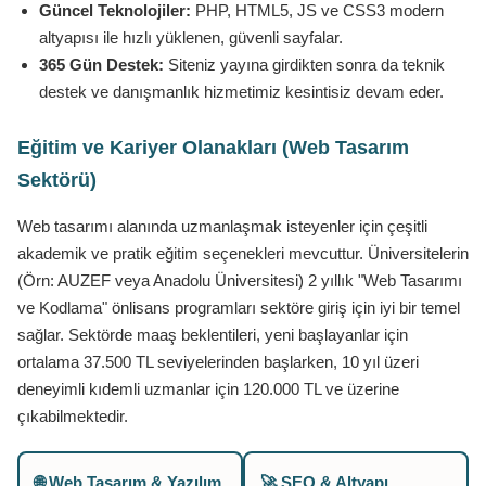
Güncel Teknolojiler:
PHP, HTML5, JS ve CSS3 modern
altyapısı ile hızlı yüklenen, güvenli sayfalar.
365 Gün Destek:
Siteniz yayına girdikten sonra da teknik
destek ve danışmanlık hizmetimiz kesintisiz devam eder.
Eğitim ve Kariyer Olanakları (Web Tasarım
Sektörü)
Web tasarımı alanında uzmanlaşmak isteyenler için çeşitli
akademik ve pratik eğitim seçenekleri mevcuttur. Üniversitelerin
(Örn: AUZEF veya Anadolu Üniversitesi) 2 yıllık "Web Tasarımı
ve Kodlama" önlisans programları sektöre giriş için iyi bir temel
sağlar. Sektörde maaş beklentileri, yeni başlayanlar için
ortalama 37.500 TL seviyelerinden başlarken, 10 yıl üzeri
deneyimli kıdemli uzmanlar için 120.000 TL ve üzerine
çıkabilmektedir.
🌐 Web Tasarım & Yazılım
🚀 SEO & Altyapı