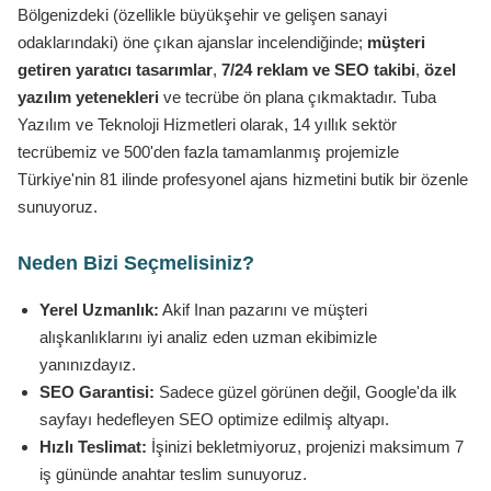
Bölgenizdeki (özellikle büyükşehir ve gelişen sanayi
odaklarındaki) öne çıkan ajanslar incelendiğinde;
müşteri
getiren yaratıcı tasarımlar
,
7/24 reklam ve SEO takibi
,
özel
yazılım yetenekleri
ve tecrübe ön plana çıkmaktadır. Tuba
Yazılım ve Teknoloji Hizmetleri olarak, 14 yıllık sektör
tecrübemiz ve 500'den fazla tamamlanmış projemizle
Türkiye'nin 81 ilinde profesyonel ajans hizmetini butik bir özenle
sunuyoruz.
Neden Bizi Seçmelisiniz?
Yerel Uzmanlık:
Akif Inan pazarını ve müşteri
alışkanlıklarını iyi analiz eden uzman ekibimizle
yanınızdayız.
SEO Garantisi:
Sadece güzel görünen değil, Google'da ilk
sayfayı hedefleyen SEO optimize edilmiş altyapı.
Hızlı Teslimat:
İşinizi bekletmiyoruz, projenizi maksimum 7
iş gününde anahtar teslim sunuyoruz.