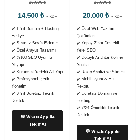
20.000 ₺
25.000 ₺
14.500 ₺
20.000 ₺
+ KDV
+ KDV
✔️ 1 Yıl Domain + Hosting
✔️ Özel Web Yazılım
Hediye
Çözümleri
✔️ Sınırsız Sayfa Ekleme
✔️ Yapay Zeka Destekli
✔️ Özel Arayüz Tasarımı
Yerel SEO
✔️ %100 SEO Uyumlu
✔️ Detaylı Anahtar Kelime
Altyapı
Analizi
✔️ Kurumsal Yedekli Alt Yapı
✔️ Rakip Analizi ve Strateji
✔️ Profesyonel İçerik
✔️ Mobil Uyum & Hız
Yönetimi
Rekoru
✔️ 3 Yıl Ücretsiz Teknik
✔️ Ücretsiz Domain ve
Destek
Hosting
✔️ 7/24 Öncelikli Teknik
Destek
💬 WhatsApp ile
Teklif Al
💬 WhatsApp ile
Teklif Al