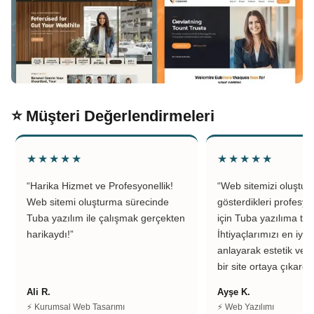
⭐ Müşteri Değerlendirmeleri
★★★★★
★★★★★
“Harika Hizmet ve Profesyonellik!
“Web sitemizi oluştu
Web sitemi oluşturma sürecinde
gösterdikleri profesyo
Tuba yazılım ile çalışmak gerçekten
için Tuba yazılıma teş
harikaydı!”
İhtiyaçlarımızı en iyi 
anlayarak estetik ve k
bir site ortaya çıkardıl
Ali R.
Ayşe K.
⚡ Kurumsal Web Tasarımı
⚡ Web Yazılımı