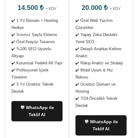
14.500 ₺
20.000 ₺
+ KDV
+ KDV
✔️ 1 Yıl Domain + Hosting
✔️ Özel Web Yazılım
Hediye
Çözümleri
✔️ Sınırsız Sayfa Ekleme
✔️ Yapay Zeka Destekli
✔️ Özel Arayüz Tasarımı
Yerel SEO
✔️ %100 SEO Uyumlu
✔️ Detaylı Anahtar Kelime
Altyapı
Analizi
✔️ Kurumsal Yedekli Alt Yapı
✔️ Rakip Analizi ve Strateji
✔️ Profesyonel İçerik
✔️ Mobil Uyum & Hız
Yönetimi
Rekoru
✔️ 3 Yıl Ücretsiz Teknik
✔️ Ücretsiz Domain ve
Destek
Hosting
✔️ 7/24 Öncelikli Teknik
Destek
💬 WhatsApp ile
Teklif Al
💬 WhatsApp ile
Teklif Al