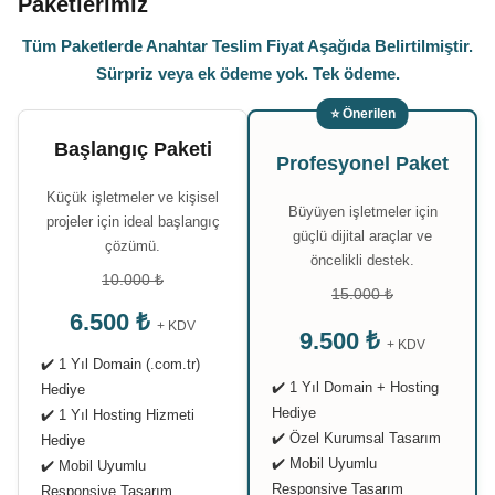
Paketlerimiz
Tüm Paketlerde Anahtar Teslim Fiyat Aşağıda Belirtilmiştir.
Sürpriz veya ek ödeme yok. Tek ödeme.
⭐ Önerilen
Başlangıç Paketi
Profesyonel Paket
Küçük işletmeler ve kişisel
Büyüyen işletmeler için
projeler için ideal başlangıç
güçlü dijital araçlar ve
çözümü.
öncelikli destek.
10.000 ₺
15.000 ₺
6.500 ₺
+ KDV
9.500 ₺
+ KDV
✔️ 1 Yıl Domain (.com.tr)
✔️ 1 Yıl Domain + Hosting
Hediye
Hediye
✔️ 1 Yıl Hosting Hizmeti
✔️ Özel Kurumsal Tasarım
Hediye
✔️ Mobil Uyumlu
✔️ Mobil Uyumlu
Responsive Tasarım
Responsive Tasarım