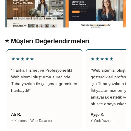
⭐ Müşteri Değerlendirmeleri
★★★★★
★★★★★
“Harika Hizmet ve Profesyonellik!
“Web sitemizi oluştu
Web sitemi oluşturma sürecinde
gösterdikleri profesyo
Tuba yazılım ile çalışmak gerçekten
için Tuba yazılıma teş
harikaydı!”
İhtiyaçlarımızı en iyi 
anlayarak estetik ve k
bir site ortaya çıkardıl
Ali R.
Ayşe K.
⚡ Kurumsal Web Tasarımı
⚡ Web Yazılımı