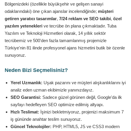
Bölgenizdeki (özellikle büyükşehir ve gelişen sanayi
odaklarındaki) öne çıkan ajanslar incelendiğinde;
müşteri
getiren yaratıcı tasarımlar
,
7/24 reklam ve SEO takibi
,
özel
yazılım yetenekleri
ve tecrübe ön plana çıkmaktadır. Tuba
Yazılım ve Teknoloji Hizmetleri olarak, 14 yıllık sektör
tecrübemiz ve 500'den fazla tamamlanmış projemizle
Türkiye'nin 81 ilinde profesyonel ajans hizmetini butik bir özenle
sunuyoruz.
Neden Bizi Seçmelisiniz?
Yerel Uzmanlık:
Uşak pazarını ve müşteri alışkanlıklarını iyi
analiz eden uzman ekibimizle yanınızdayız.
SEO Garantisi:
Sadece güzel görünen değil, Google'da ilk
sayfayı hedefleyen SEO optimize edilmiş altyapı.
Hızlı Teslimat:
İşinizi bekletmiyoruz, projenizi maksimum 7
iş gününde anahtar teslim sunuyoruz.
Güncel Teknolojiler:
PHP, HTML5, JS ve CSS3 modern