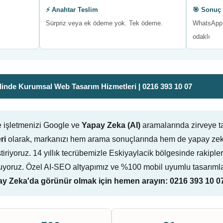
⚡ Anahtar Teslim
🎯 Sonuç 
Sürpriz veya ek ödeme yok. Tek ödeme.
WhatsApp 
odaklı
inde Kurumsal Web Tasarım Hizmetleri | 0216 393 10 07
e işletmenizi Google ve
Yapay Zeka (AI)
aramalarında zirveye t
ri
olarak, markanızı hem arama sonuçlarında hem de yapay zeka
liştiriyoruz. 14 yıllık tecrübemizle Eskiyaylacik bölgesinde rakiple
yoruz. Özel AI-SEO altyapımız ve %100 mobil uyumlu tasarımlar
 Zeka'da görünür olmak için hemen arayın: 0216 393 10 0