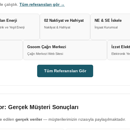
le çalıştık.
Tüm referansları gör →
lan Enerji
02 Nakliyat ve Hafriyat
NE & SE İskele
trik ve Yeşil Enerji
Nakliyat & Hafriyat
İnşaat Kurumsal
Gsoom Çağrı Merkezi
İzzet Elek
Çağrı Merkezi Web Sitesi
Elektronik Y
Tüm Referansları Gör
r: Gerçek Müşteri Sonuçları
e edilen
gerçek veriler
— müşterilerimizin rızasıyla paylaşılmaktadır.