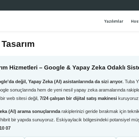
Yazılımlar
Hos
 Tasarım
ım Hizmetleri – Google & Yapay Zeka Odaklı Sis
gle'da değil, Yapay Zeka (AI) asistanlarında da sizi arıyor.
Tuba Ya
oogle sonuçlarında hem de yeni nesil yapay zeka aramalarında rakiple
ir web sitesi değil,
7/24 çalışan bir dijital satış makinesi
kuruyoruz
eka (AI) arama sonuçlarında
rakiplerinizi geride bırakmak için tek
i hibrit bir yapıda sunuyoruz. Eskiyaylacik bölgesindeki potansiyel müş
10 07