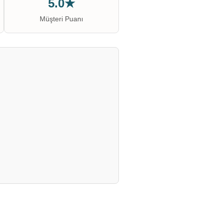
5.0★
Müşteri Puanı