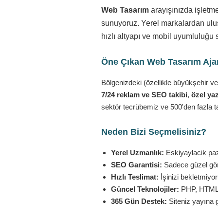
Web Tasarım
arayışınızda işletm
sunuyoruz. Yerel markalardan ulusa
hızlı altyapı ve mobil uyumluluğu 
Öne Çıkan Web Tasarım Ajans
Bölgenizdeki (özellikle büyükşehir ve
7/24 reklam ve SEO takibi
,
özel yaz
sektör tecrübemiz ve 500'den fazla t
Neden Bizi Seçmelisiniz?
Yerel Uzmanlık:
Eskiyaylacik paza
SEO Garantisi:
Sadece güzel görü
Hızlı Teslimat:
İşinizi bekletmiyo
Güncel Teknolojiler:
PHP, HTML5,
365 Gün Destek:
Siteniz yayına 