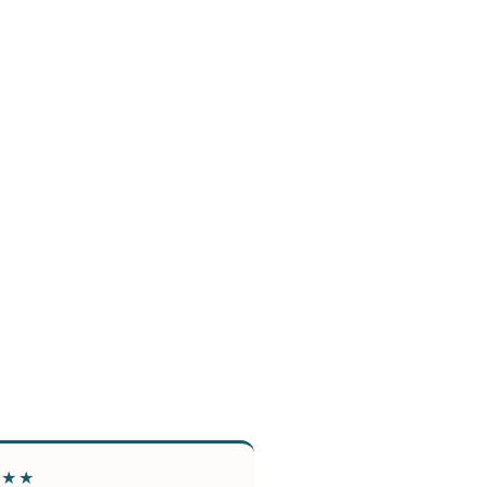
★★★
★★★★★