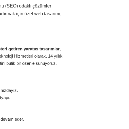
onu (SEO) odaklı çözümler
rtırmak için özel web tasarımı,
eri getiren yaratıcı tasarımlar
,
oloji Hizmetleri olarak, 14 yıllık
ini butik bir özenle sunuyoruz.
ınızdayız.
tyapı.
z devam eder.