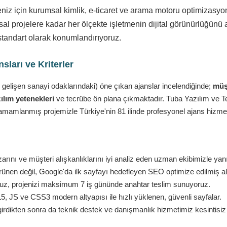
eniz için kurumsal kimlik, e-ticaret ve arama motoru optimizasy
l projelere kadar her ölçekte işletmenin dijital görünürlüğünü a
standart olarak konumlandırıyoruz.
ları ve Kriterler
 gelişen sanayi odaklarındaki) öne çıkan ajanslar incelendiğinde;
müşt
ılım yetenekleri
ve tecrübe ön plana çıkmaktadır. Tuba Yazılım ve Tekn
amamlanmış projemizle Türkiye'nin 81 ilinde profesyonel ajans hizmet
rını ve müşteri alışkanlıklarını iyi analiz eden uzman ekibimizle yan
nen değil, Google'da ilk sayfayı hedefleyen SEO optimize edilmiş al
ruz, projenizi maksimum 7 iş gününde anahtar teslim sunuyoruz.
 JS ve CSS3 modern altyapısı ile hızlı yüklenen, güvenli sayfalar.
girdikten sonra da teknik destek ve danışmanlık hizmetimiz kesintisi