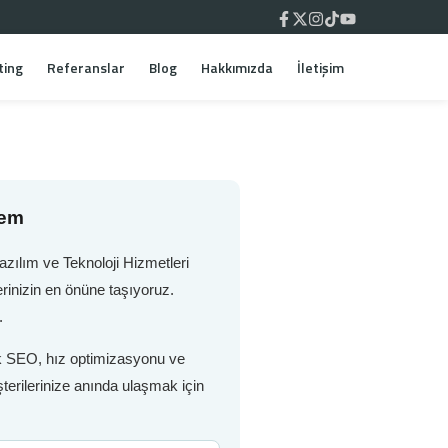
ting
Referanslar
Blog
Hakkımızda
İletişim
tem
zılım ve Teknoloji Hizmetleri
rinizin en önüne taşıyoruz.
.
nik SEO, hız optimizasyonu ve
terilerinize anında ulaşmak için