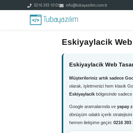
0216 393 10 07
info@tubayazilim.com.tr
Eskiyaylacik Web
Eskiyaylacik Web Tasar
Müşterileriniz artık sadece Goo
olarak, işletmenizi hem klasik G
Eskiyaylacik
bölgesinde sadece b
Google aramalarında ve
yapay z
dönüşüm odaklı içerik stratejisin
hemen iletişime geçin:
0216 393 