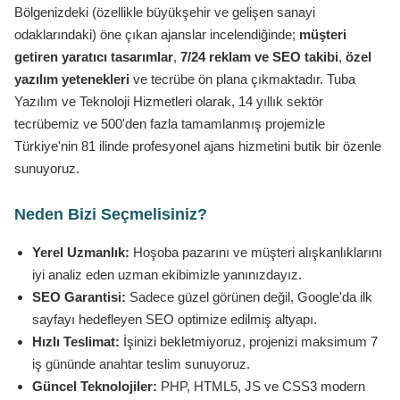
Bölgenizdeki (özellikle büyükşehir ve gelişen sanayi
odaklarındaki) öne çıkan ajanslar incelendiğinde;
müşteri
getiren yaratıcı tasarımlar
,
7/24 reklam ve SEO takibi
,
özel
yazılım yetenekleri
ve tecrübe ön plana çıkmaktadır. Tuba
Yazılım ve Teknoloji Hizmetleri olarak, 14 yıllık sektör
tecrübemiz ve 500'den fazla tamamlanmış projemizle
Türkiye'nin 81 ilinde profesyonel ajans hizmetini butik bir özenle
sunuyoruz.
Neden Bizi Seçmelisiniz?
Yerel Uzmanlık:
Hoşoba pazarını ve müşteri alışkanlıklarını
iyi analiz eden uzman ekibimizle yanınızdayız.
SEO Garantisi:
Sadece güzel görünen değil, Google'da ilk
sayfayı hedefleyen SEO optimize edilmiş altyapı.
Hızlı Teslimat:
İşinizi bekletmiyoruz, projenizi maksimum 7
iş gününde anahtar teslim sunuyoruz.
Güncel Teknolojiler:
PHP, HTML5, JS ve CSS3 modern