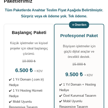
Paketlerimiz
Tüm Paketlerde Anahtar Teslim Fiyat Aşağıda Belirtilmiştir.
Sürpriz veya ek ödeme yok. Tek ödeme.
⭐ Önerilen
Başlangıç Paketi
Profesyonel Paket
Küçük işletmeler ve kişisel
Büyüyen işletmeler için
projeler için ideal başlangıç
güçlü dijital araçlar ve
çözümü.
öncelikli destek.
10.000 ₺
15.000 ₺
6.500 ₺
+ KDV
9.500 ₺
+ KDV
✔️ 1 Yıl Domain (.com.tr)
✔️ 1 Yıl Domain + Hosting
Hediye
Hediye
✔️ 1 Yıl Hosting Hizmeti
✔️ Özel Kurumsal Tasarım
Hediye
✔️ Mobil Uyumlu
✔️ Mobil Uyumlu
Responsive Tasarım
Responsive Tasarım