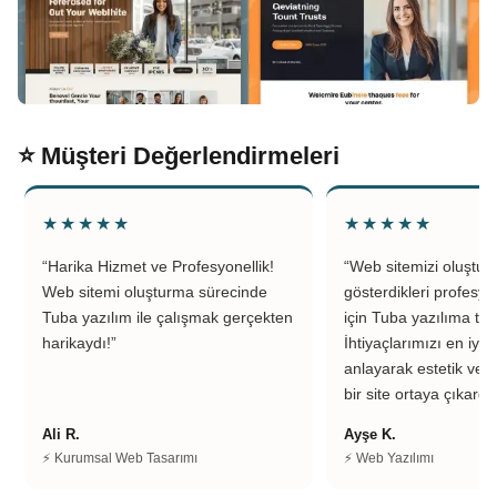
⭐ Müşteri Değerlendirmeleri
★★★★★
★★★★★
“Harika Hizmet ve Profesyonellik!
“Web sitemizi oluştu
Web sitemi oluşturma sürecinde
gösterdikleri profesyo
Tuba yazılım ile çalışmak gerçekten
için Tuba yazılıma teş
harikaydı!”
İhtiyaçlarımızı en iyi 
anlayarak estetik ve k
bir site ortaya çıkardıl
Ali R.
Ayşe K.
⚡ Kurumsal Web Tasarımı
⚡ Web Yazılımı