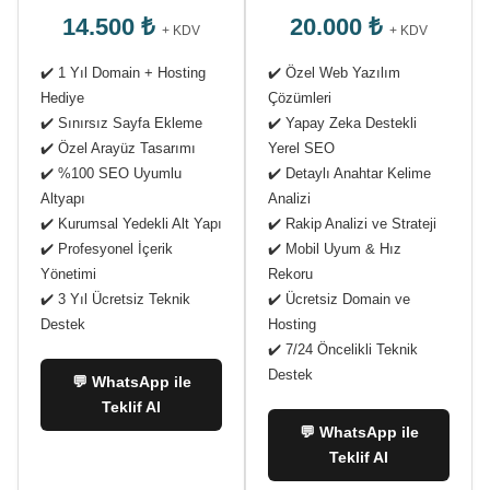
14.500 ₺
20.000 ₺
+ KDV
+ KDV
✔️ 1 Yıl Domain + Hosting
✔️ Özel Web Yazılım
Hediye
Çözümleri
✔️ Sınırsız Sayfa Ekleme
✔️ Yapay Zeka Destekli
✔️ Özel Arayüz Tasarımı
Yerel SEO
✔️ %100 SEO Uyumlu
✔️ Detaylı Anahtar Kelime
Altyapı
Analizi
✔️ Kurumsal Yedekli Alt Yapı
✔️ Rakip Analizi ve Strateji
✔️ Profesyonel İçerik
✔️ Mobil Uyum & Hız
Yönetimi
Rekoru
✔️ 3 Yıl Ücretsiz Teknik
✔️ Ücretsiz Domain ve
Destek
Hosting
✔️ 7/24 Öncelikli Teknik
Destek
💬 WhatsApp ile
Teklif Al
💬 WhatsApp ile
Teklif Al