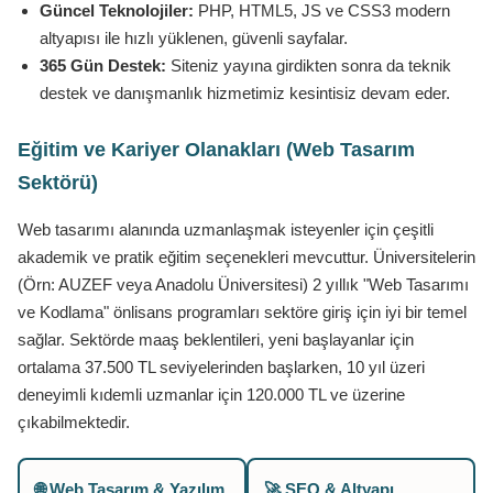
Güncel Teknolojiler:
PHP, HTML5, JS ve CSS3 modern
altyapısı ile hızlı yüklenen, güvenli sayfalar.
365 Gün Destek:
Siteniz yayına girdikten sonra da teknik
destek ve danışmanlık hizmetimiz kesintisiz devam eder.
Eğitim ve Kariyer Olanakları (Web Tasarım
Sektörü)
Web tasarımı alanında uzmanlaşmak isteyenler için çeşitli
akademik ve pratik eğitim seçenekleri mevcuttur. Üniversitelerin
(Örn: AUZEF veya Anadolu Üniversitesi) 2 yıllık "Web Tasarımı
ve Kodlama" önlisans programları sektöre giriş için iyi bir temel
sağlar. Sektörde maaş beklentileri, yeni başlayanlar için
ortalama 37.500 TL seviyelerinden başlarken, 10 yıl üzeri
deneyimli kıdemli uzmanlar için 120.000 TL ve üzerine
çıkabilmektedir.
🌐 Web Tasarım & Yazılım
🚀 SEO & Altyapı