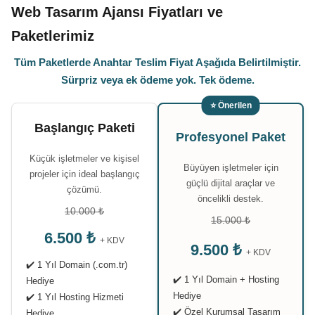
Web Tasarım Ajansı Fiyatları ve
Paketlerimiz
Tüm Paketlerde Anahtar Teslim Fiyat Aşağıda Belirtilmiştir.
Sürpriz veya ek ödeme yok. Tek ödeme.
⭐ Önerilen
Başlangıç Paketi
Profesyonel Paket
Küçük işletmeler ve kişisel
Büyüyen işletmeler için
projeler için ideal başlangıç
güçlü dijital araçlar ve
çözümü.
öncelikli destek.
10.000 ₺
15.000 ₺
6.500 ₺
+ KDV
9.500 ₺
+ KDV
✔️ 1 Yıl Domain (.com.tr)
✔️ 1 Yıl Domain + Hosting
Hediye
Hediye
✔️ 1 Yıl Hosting Hizmeti
✔️ Özel Kurumsal Tasarım
Hediye