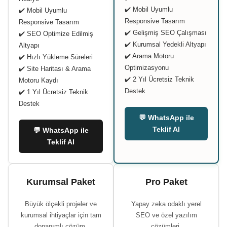
✔️ Mobil Uyumlu
✔️ Mobil Uyumlu
Responsive Tasarım
Responsive Tasarım
✔️ Gelişmiş SEO Çalışması
✔️ SEO Optimize Edilmiş
✔️ Kurumsal Yedekli Altyapı
Altyapı
✔️ Arama Motoru
✔️ Hızlı Yükleme Süreleri
Optimizasyonu
✔️ Site Haritası & Arama
✔️ 2 Yıl Ücretsiz Teknik
Motoru Kaydı
Destek
✔️ 1 Yıl Ücretsiz Teknik
Destek
💬 WhatsApp ile
Teklif Al
💬 WhatsApp ile
Teklif Al
Kurumsal Paket
Pro Paket
Büyük ölçekli projeler ve
Yapay zeka odaklı yerel
kurumsal ihtiyaçlar için tam
SEO ve özel yazılım
donanımlı çözüm.
çözümleri.