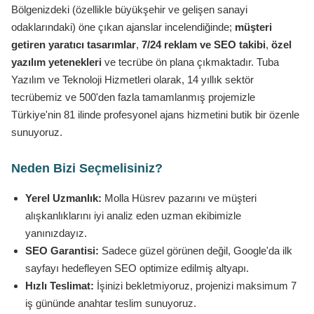
Bölgenizdeki (özellikle büyükşehir ve gelişen sanayi
odaklarındaki) öne çıkan ajanslar incelendiğinde;
müşteri
getiren yaratıcı tasarımlar
,
7/24 reklam ve SEO takibi
,
özel
yazılım yetenekleri
ve tecrübe ön plana çıkmaktadır. Tuba
Yazılım ve Teknoloji Hizmetleri olarak, 14 yıllık sektör
tecrübemiz ve 500'den fazla tamamlanmış projemizle
Türkiye'nin 81 ilinde profesyonel ajans hizmetini butik bir özenle
sunuyoruz.
Neden Bizi Seçmelisiniz?
Yerel Uzmanlık:
Molla Hüsrev pazarını ve müşteri
alışkanlıklarını iyi analiz eden uzman ekibimizle
yanınızdayız.
SEO Garantisi:
Sadece güzel görünen değil, Google'da ilk
sayfayı hedefleyen SEO optimize edilmiş altyapı.
Hızlı Teslimat:
İşinizi bekletmiyoruz, projenizi maksimum 7
iş gününde anahtar teslim sunuyoruz.