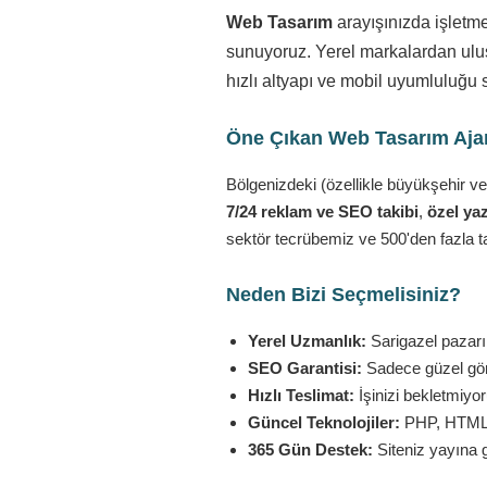
Web Tasarım
arayışınızda işletm
sunuyoruz. Yerel markalardan ulusa
hızlı altyapı ve mobil uyumluluğu 
Öne Çıkan Web Tasarım Ajans
Bölgenizdeki (özellikle büyükşehir ve
7/24 reklam ve SEO takibi
,
özel yaz
sektör tecrübemiz ve 500'den fazla t
Neden Bizi Seçmelisiniz?
Yerel Uzmanlık:
Sarigazel pazarın
SEO Garantisi:
Sadece güzel görü
Hızlı Teslimat:
İşinizi bekletmiyo
Güncel Teknolojiler:
PHP, HTML5,
365 Gün Destek:
Siteniz yayına 