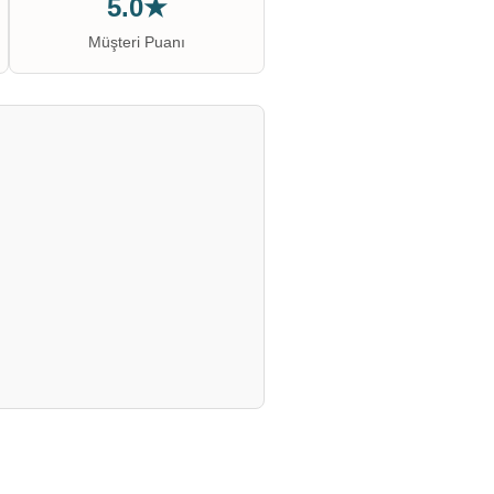
5.0★
Müşteri Puanı