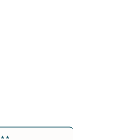
★★★
★★★★★