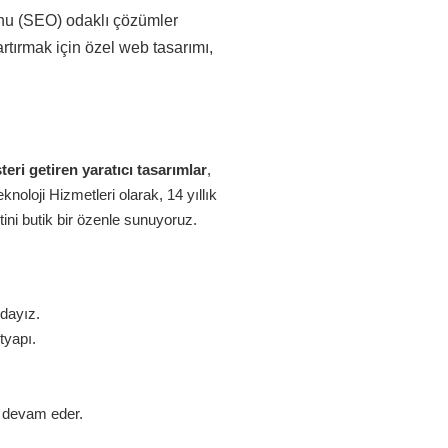
onu (SEO) odaklı çözümler
rtırmak için özel web tasarımı,
eri getiren yaratıcı tasarımlar
,
oloji Hizmetleri olarak, 14 yıllık
ini butik bir özenle sunuyoruz.
zdayız.
tyapı.
z devam eder.