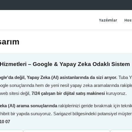
Yazılımlar
Hos
sarım
Hizmetleri – Google & Yapay Zeka Odaklı Sistem
gle'da değil, Yapay Zeka (AI) asistanlarında da sizi arıyor.
Tuba Ya
oogle sonuçlarında hem de yeni nesil yapay zeka aramalarında rakiple
web sitesi değil,
7/24 çalışan bir dijital satış makinesi
kuruyoruz.
eka (AI) arama sonuçlarında
rakiplerinizi geride bırakmak için tek
i hibrit bir yapıda sunuyoruz. Sarigazel bölgesindeki potansiyel müşter
10 07