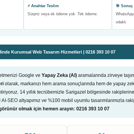
⚡ Anahtar Teslim
🎯 Sonuç 
Sürpriz veya ek ödeme yok. Tek ödeme.
WhatsApp 
odaklı
inde Kurumsal Web Tasarım Hizmetleri | 0216 393 10 07
şletmenizi Google ve
Yapay Zeka (AI)
aramalarında zirveye taşı
ri
olarak, markanızı hem arama sonuçlarında hem de yapay zeka
eliştiriyoruz. 14 yıllık tecrübemizle Sarigazel bölgesinde rakipler
l AI-SEO altyapımız ve %100 mobil uyumlu tasarımlarımızla raki
örünür olmak için hemen arayın: 0216 393 10 07