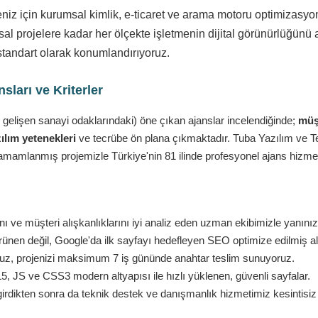
eniz için kurumsal kimlik, e-ticaret ve arama motoru optimizasy
l projelere kadar her ölçekte işletmenin dijital görünürlüğünü a
standart olarak konumlandırıyoruz.
ları ve Kriterler
 gelişen sanayi odaklarındaki) öne çıkan ajanslar incelendiğinde;
müşt
ılım yetenekleri
ve tecrübe ön plana çıkmaktadır. Tuba Yazılım ve Tekn
amamlanmış projemizle Türkiye'nin 81 ilinde profesyonel ajans hizmet
ı ve müşteri alışkanlıklarını iyi analiz eden uzman ekibimizle yanını
nen değil, Google'da ilk sayfayı hedefleyen SEO optimize edilmiş al
ruz, projenizi maksimum 7 iş gününde anahtar teslim sunuyoruz.
 JS ve CSS3 modern altyapısı ile hızlı yüklenen, güvenli sayfalar.
girdikten sonra da teknik destek ve danışmanlık hizmetimiz kesintisi