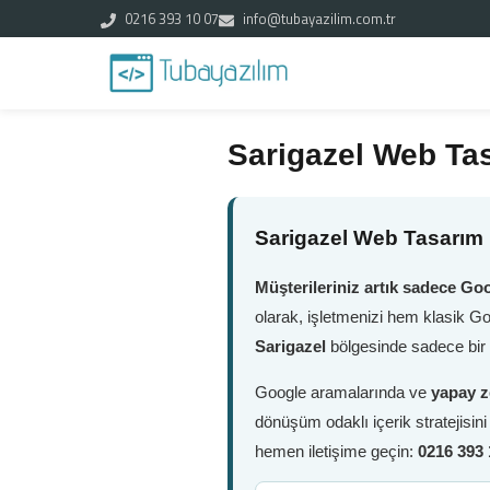
0216 393 10 07
info@tubayazilim.com.tr
Sarigazel Web Ta
Sarigazel Web Tasarım 
Müşterileriniz artık sadece Goo
olarak, işletmenizi hem klasik G
Sarigazel
bölgesinde sadece bir 
Google aramalarında ve
yapay z
dönüşüm odaklı içerik stratejisin
hemen iletişime geçin:
0216 393 