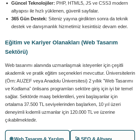
Güncel Teknolojiler:
PHP, HTML5, JS ve CSS3 modern
altyapısı ile hızlı yüklenen, güvenli sayfalar.
365 Gün Destek:
Siteniz yayına girdikten sonra da teknik
destek ve danışmanlık hizmetimiz kesintisiz devam eder.
Eğitim ve Kariyer Olanakları (Web Tasarım
Sektörü)
Web tasarımı alanında uzmanlaşmak isteyenler için çeşitli
akademik ve pratik eğitim seçenekleri mevcuttur. Üniversitelerin
(Örn: AUZEF veya Anadolu Üniversitesi) 2 yıllık "Web Tasarımı
ve Kodlama" önlisans programları sektöre giriş için iyi bir temel
sağlar. Sektörde maaş beklentileri, yeni başlayanlar için
ortalama 37.500 TL seviyelerinden başlarken, 10 yıl üzeri
deneyimli kıdemli uzmanlar için 120.000 TL ve üzerine
çıkabilmektedir.
🌐 Web Tasarım & Yazılım
🚀 SEO & Altyapı