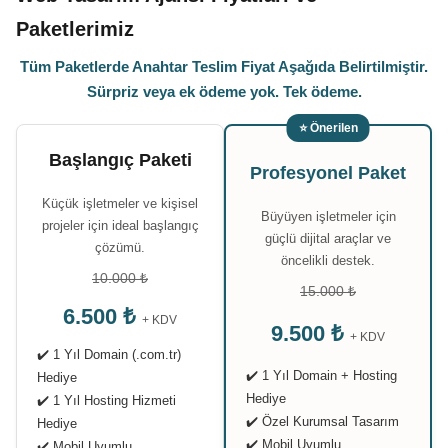
Paketlerimiz
Tüm Paketlerde Anahtar Teslim Fiyat Aşağıda Belirtilmiştir.
Sürpriz veya ek ödeme yok. Tek ödeme.
⭐ Önerilen
Başlangıç Paketi
Profesyonel Paket
Küçük işletmeler ve kişisel
Büyüyen işletmeler için
projeler için ideal başlangıç
güçlü dijital araçlar ve
çözümü.
öncelikli destek.
10.000 ₺
15.000 ₺
6.500 ₺
+ KDV
9.500 ₺
+ KDV
✔️ 1 Yıl Domain (.com.tr)
✔️ 1 Yıl Domain + Hosting
Hediye
Hediye
✔️ 1 Yıl Hosting Hizmeti
✔️ Özel Kurumsal Tasarım
Hediye
✔️ Mobil Uyumlu
✔️ Mobil Uyumlu