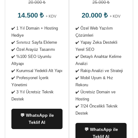
20.000 ₺
25.000 ₺
14.500 ₺
20.000 ₺
+ KDV
+ KDV
✔️ 1 Yıl Domain + Hosting
✔️ Özel Web Yazılım
Hediye
Çözümleri
✔️ Sınırsız Sayfa Ekleme
✔️ Yapay Zeka Destekli
✔️ Özel Arayüz Tasarımı
Yerel SEO
✔️ %100 SEO Uyumlu
✔️ Detaylı Anahtar Kelime
Altyapı
Analizi
✔️ Kurumsal Yedekli Alt Yapı
✔️ Rakip Analizi ve Strateji
✔️ Profesyonel İçerik
✔️ Mobil Uyum & Hız
Yönetimi
Rekoru
✔️ 3 Yıl Ücretsiz Teknik
✔️ Ücretsiz Domain ve
Destek
Hosting
✔️ 7/24 Öncelikli Teknik
Destek
💬 WhatsApp ile
Teklif Al
💬 WhatsApp ile
Teklif Al