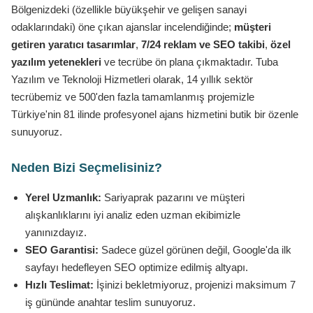
Bölgenizdeki (özellikle büyükşehir ve gelişen sanayi
odaklarındaki) öne çıkan ajanslar incelendiğinde;
müşteri
getiren yaratıcı tasarımlar
,
7/24 reklam ve SEO takibi
,
özel
yazılım yetenekleri
ve tecrübe ön plana çıkmaktadır. Tuba
Yazılım ve Teknoloji Hizmetleri olarak, 14 yıllık sektör
tecrübemiz ve 500'den fazla tamamlanmış projemizle
Türkiye'nin 81 ilinde profesyonel ajans hizmetini butik bir özenle
sunuyoruz.
Neden Bizi Seçmelisiniz?
Yerel Uzmanlık:
Sariyaprak pazarını ve müşteri
alışkanlıklarını iyi analiz eden uzman ekibimizle
yanınızdayız.
SEO Garantisi:
Sadece güzel görünen değil, Google'da ilk
sayfayı hedefleyen SEO optimize edilmiş altyapı.
Hızlı Teslimat:
İşinizi bekletmiyoruz, projenizi maksimum 7
iş gününde anahtar teslim sunuyoruz.