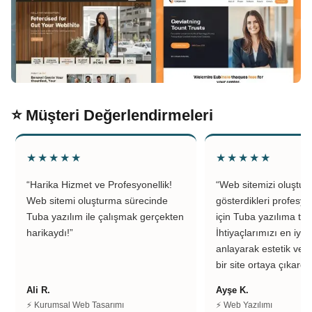
⭐ Müşteri Değerlendirmeleri
★★★★★
★★★★★
“Harika Hizmet ve Profesyonellik!
“Web sitemizi oluştu
Web sitemi oluşturma sürecinde
gösterdikleri profesyo
Tuba yazılım ile çalışmak gerçekten
için Tuba yazılıma teş
harikaydı!”
İhtiyaçlarımızı en iyi 
anlayarak estetik ve k
bir site ortaya çıkardıl
Ali R.
Ayşe K.
⚡ Kurumsal Web Tasarımı
⚡ Web Yazılımı