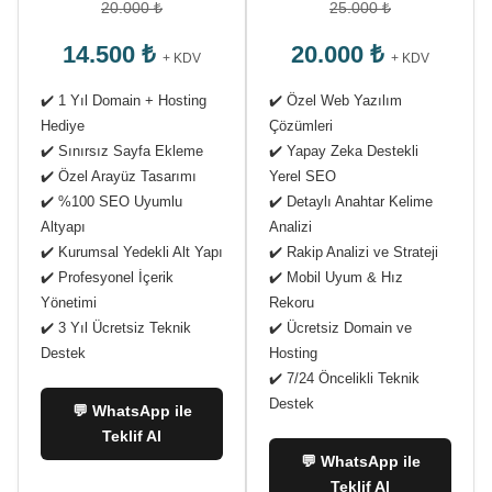
20.000 ₺
25.000 ₺
14.500 ₺
20.000 ₺
+ KDV
+ KDV
✔️ 1 Yıl Domain + Hosting
✔️ Özel Web Yazılım
Hediye
Çözümleri
✔️ Sınırsız Sayfa Ekleme
✔️ Yapay Zeka Destekli
✔️ Özel Arayüz Tasarımı
Yerel SEO
✔️ %100 SEO Uyumlu
✔️ Detaylı Anahtar Kelime
Altyapı
Analizi
✔️ Kurumsal Yedekli Alt Yapı
✔️ Rakip Analizi ve Strateji
✔️ Profesyonel İçerik
✔️ Mobil Uyum & Hız
Yönetimi
Rekoru
✔️ 3 Yıl Ücretsiz Teknik
✔️ Ücretsiz Domain ve
Destek
Hosting
✔️ 7/24 Öncelikli Teknik
Destek
💬 WhatsApp ile
Teklif Al
💬 WhatsApp ile
Teklif Al