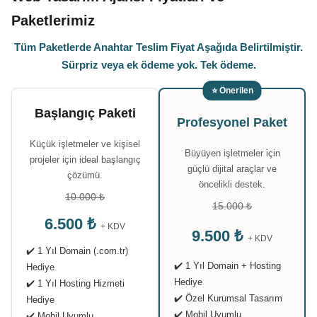
Paketlerimiz
Tüm Paketlerde Anahtar Teslim Fiyat Aşağıda Belirtilmiştir.
Sürpriz veya ek ödeme yok. Tek ödeme.
⭐ Önerilen
Başlangıç Paketi
Profesyonel Paket
Küçük işletmeler ve kişisel
Büyüyen işletmeler için
projeler için ideal başlangıç
güçlü dijital araçlar ve
çözümü.
öncelikli destek.
10.000 ₺
15.000 ₺
6.500 ₺
+ KDV
9.500 ₺
+ KDV
✔️ 1 Yıl Domain (.com.tr)
✔️ 1 Yıl Domain + Hosting
Hediye
Hediye
✔️ 1 Yıl Hosting Hizmeti
✔️ Özel Kurumsal Tasarım
Hediye
✔️ Mobil Uyumlu
✔️ Mobil Uyumlu