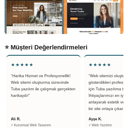
⭐ Müşteri Değerlendirmeleri
★★★★★
★★★★★
“Harika Hizmet ve Profesyonellik!
“Web sitemizi oluştu
Web sitemi oluşturma sürecinde
gösterdikleri profesyo
Tuba yazılım ile çalışmak gerçekten
için Tuba yazılıma teş
harikaydı!”
İhtiyaçlarımızı en iyi 
anlayarak estetik ve k
bir site ortaya çıkardıl
Ali R.
Ayşe K.
⚡ Kurumsal Web Tasarımı
⚡ Web Yazılımı