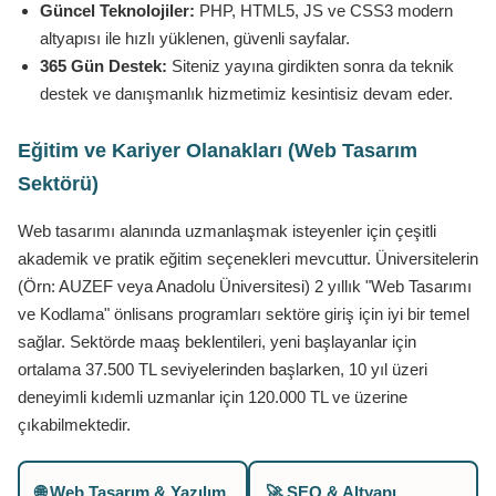
Güncel Teknolojiler:
PHP, HTML5, JS ve CSS3 modern
altyapısı ile hızlı yüklenen, güvenli sayfalar.
365 Gün Destek:
Siteniz yayına girdikten sonra da teknik
destek ve danışmanlık hizmetimiz kesintisiz devam eder.
Eğitim ve Kariyer Olanakları (Web Tasarım
Sektörü)
Web tasarımı alanında uzmanlaşmak isteyenler için çeşitli
akademik ve pratik eğitim seçenekleri mevcuttur. Üniversitelerin
(Örn: AUZEF veya Anadolu Üniversitesi) 2 yıllık "Web Tasarımı
ve Kodlama" önlisans programları sektöre giriş için iyi bir temel
sağlar. Sektörde maaş beklentileri, yeni başlayanlar için
ortalama 37.500 TL seviyelerinden başlarken, 10 yıl üzeri
deneyimli kıdemli uzmanlar için 120.000 TL ve üzerine
çıkabilmektedir.
🌐 Web Tasarım & Yazılım
🚀 SEO & Altyapı