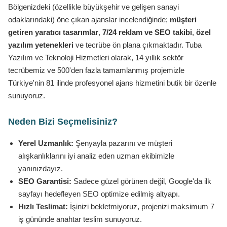
Bölgenizdeki (özellikle büyükşehir ve gelişen sanayi
odaklarındaki) öne çıkan ajanslar incelendiğinde;
müşteri
getiren yaratıcı tasarımlar
,
7/24 reklam ve SEO takibi
,
özel
yazılım yetenekleri
ve tecrübe ön plana çıkmaktadır. Tuba
Yazılım ve Teknoloji Hizmetleri olarak, 14 yıllık sektör
tecrübemiz ve 500'den fazla tamamlanmış projemizle
Türkiye'nin 81 ilinde profesyonel ajans hizmetini butik bir özenle
sunuyoruz.
Neden Bizi Seçmelisiniz?
Yerel Uzmanlık:
Şenyayla pazarını ve müşteri
alışkanlıklarını iyi analiz eden uzman ekibimizle
yanınızdayız.
SEO Garantisi:
Sadece güzel görünen değil, Google'da ilk
sayfayı hedefleyen SEO optimize edilmiş altyapı.
Hızlı Teslimat:
İşinizi bekletmiyoruz, projenizi maksimum 7
iş gününde anahtar teslim sunuyoruz.