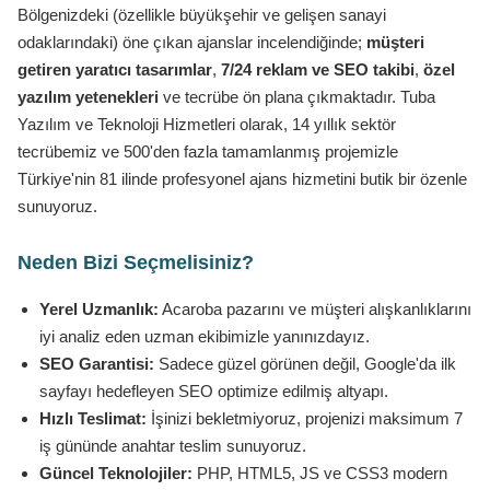
Bölgenizdeki (özellikle büyükşehir ve gelişen sanayi
odaklarındaki) öne çıkan ajanslar incelendiğinde;
müşteri
getiren yaratıcı tasarımlar
,
7/24 reklam ve SEO takibi
,
özel
yazılım yetenekleri
ve tecrübe ön plana çıkmaktadır. Tuba
Yazılım ve Teknoloji Hizmetleri olarak, 14 yıllık sektör
tecrübemiz ve 500'den fazla tamamlanmış projemizle
Türkiye'nin 81 ilinde profesyonel ajans hizmetini butik bir özenle
sunuyoruz.
Neden Bizi Seçmelisiniz?
Yerel Uzmanlık:
Acaroba pazarını ve müşteri alışkanlıklarını
iyi analiz eden uzman ekibimizle yanınızdayız.
SEO Garantisi:
Sadece güzel görünen değil, Google'da ilk
sayfayı hedefleyen SEO optimize edilmiş altyapı.
Hızlı Teslimat:
İşinizi bekletmiyoruz, projenizi maksimum 7
iş gününde anahtar teslim sunuyoruz.
Güncel Teknolojiler:
PHP, HTML5, JS ve CSS3 modern