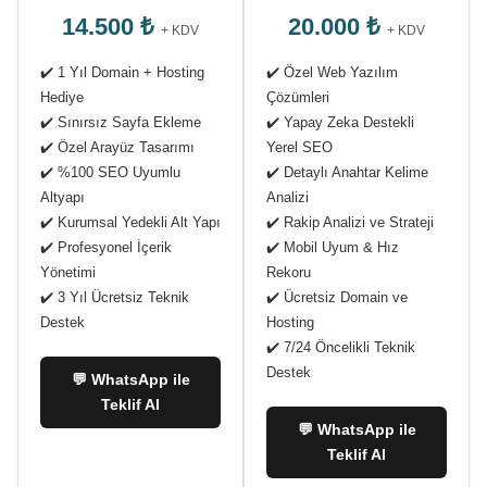
14.500 ₺
20.000 ₺
+ KDV
+ KDV
✔️ 1 Yıl Domain + Hosting
✔️ Özel Web Yazılım
Hediye
Çözümleri
✔️ Sınırsız Sayfa Ekleme
✔️ Yapay Zeka Destekli
✔️ Özel Arayüz Tasarımı
Yerel SEO
✔️ %100 SEO Uyumlu
✔️ Detaylı Anahtar Kelime
Altyapı
Analizi
✔️ Kurumsal Yedekli Alt Yapı
✔️ Rakip Analizi ve Strateji
✔️ Profesyonel İçerik
✔️ Mobil Uyum & Hız
Yönetimi
Rekoru
✔️ 3 Yıl Ücretsiz Teknik
✔️ Ücretsiz Domain ve
Destek
Hosting
✔️ 7/24 Öncelikli Teknik
Destek
💬 WhatsApp ile
Teklif Al
💬 WhatsApp ile
Teklif Al