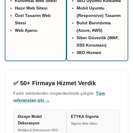
Kurumsal Web Sitesi
SEO Uyumlu Kodlama
Hazır Web Sitesi
Mobil Uyumlu
Özel Tasarım Web
(Responsive) Tasarım
Sitesi
Bulut Barındırma
Web Ajansı
(Azure, AWS)
Siber Güvenlik (WAF,
XSS Koruması)
SEO Hizmeti
✅ 50+ Firmaya Hizmet Verdik
Farklı sektörlerden müşterilerimizle çalıştık.
Tüm
referansları gör →
Dizayn Mobil
ETYKA Sigorta
Dekorasyon
Sigorta Web Sitesi
Mobilya & Dekorasyon SEO