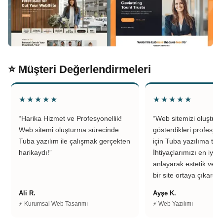
⭐ Müşteri Değerlendirmeleri
★★★★★
★★★★★
“Harika Hizmet ve Profesyonellik!
“Web sitemizi oluştu
Web sitemi oluşturma sürecinde
gösterdikleri profesyo
Tuba yazılım ile çalışmak gerçekten
için Tuba yazılıma teş
harikaydı!”
İhtiyaçlarımızı en iyi 
anlayarak estetik ve k
bir site ortaya çıkardıl
Ali R.
Ayşe K.
⚡ Kurumsal Web Tasarımı
⚡ Web Yazılımı