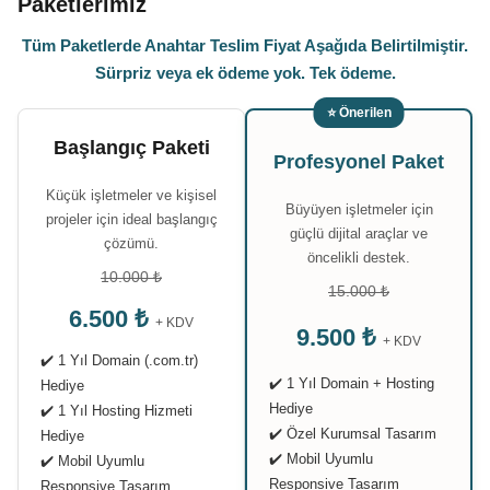
Paketlerimiz
Tüm Paketlerde Anahtar Teslim Fiyat Aşağıda Belirtilmiştir.
Sürpriz veya ek ödeme yok. Tek ödeme.
⭐ Önerilen
Başlangıç Paketi
Profesyonel Paket
Küçük işletmeler ve kişisel
Büyüyen işletmeler için
projeler için ideal başlangıç
güçlü dijital araçlar ve
çözümü.
öncelikli destek.
10.000 ₺
15.000 ₺
6.500 ₺
+ KDV
9.500 ₺
+ KDV
✔️ 1 Yıl Domain (.com.tr)
✔️ 1 Yıl Domain + Hosting
Hediye
Hediye
✔️ 1 Yıl Hosting Hizmeti
✔️ Özel Kurumsal Tasarım
Hediye
✔️ Mobil Uyumlu
✔️ Mobil Uyumlu
Responsive Tasarım
Responsive Tasarım