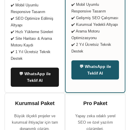
✔️ Mobil Uyumlu
✔️ Mobil Uyumlu
Responsive Tasarım
Responsive Tasarım
✔️ Gelişmiş SEO Çalışması
✔️ SEO Optimize Edilmiş
✔️ Kurumsal Yedekli Altyapı
Altyapı
✔️ Arama Motoru
✔️ Hızlı Yükleme Süreleri
Optimizasyonu
✔️ Site Haritası & Arama
✔️ 2 Yıl Ücretsiz Teknik
Motoru Kaydı
Destek
✔️ 1 Yıl Ücretsiz Teknik
Destek
💬 WhatsApp ile
Teklif Al
💬 WhatsApp ile
Teklif Al
Kurumsal Paket
Pro Paket
Büyük ölçekli projeler ve
Yapay zeka odaklı yerel
kurumsal ihtiyaçlar için tam
SEO ve özel yazılım
donanımlı çözüm.
çözümleri.