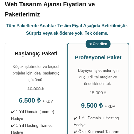
Web Tasarım Ajansı Fiyatları ve
Paketlerimiz
Tüm Paketlerde Anahtar Teslim Fiyat Aşağıda Belirtilmiştir.
Sürpriz veya ek ödeme yok. Tek ödeme.
⭐ Önerilen
Başlangıç Paketi
Profesyonel Paket
Küçük işletmeler ve kişisel
Büyüyen işletmeler için
projeler için ideal başlangıç
güçlü dijital araçlar ve
çözümü.
öncelikli destek.
10.000 ₺
15.000 ₺
6.500 ₺
+ KDV
9.500 ₺
+ KDV
✔️ 1 Yıl Domain (.com.tr)
✔️ 1 Yıl Domain + Hosting
Hediye
Hediye
✔️ 1 Yıl Hosting Hizmeti
✔️ Özel Kurumsal Tasarım
Hediye