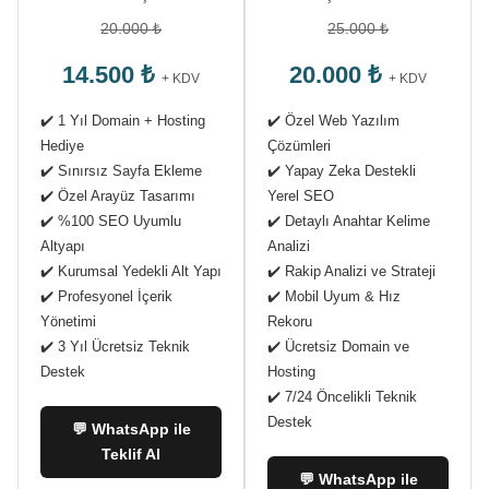
20.000 ₺
25.000 ₺
14.500 ₺
20.000 ₺
+ KDV
+ KDV
✔️ 1 Yıl Domain + Hosting
✔️ Özel Web Yazılım
Hediye
Çözümleri
✔️ Sınırsız Sayfa Ekleme
✔️ Yapay Zeka Destekli
✔️ Özel Arayüz Tasarımı
Yerel SEO
✔️ %100 SEO Uyumlu
✔️ Detaylı Anahtar Kelime
Altyapı
Analizi
✔️ Kurumsal Yedekli Alt Yapı
✔️ Rakip Analizi ve Strateji
✔️ Profesyonel İçerik
✔️ Mobil Uyum & Hız
Yönetimi
Rekoru
✔️ 3 Yıl Ücretsiz Teknik
✔️ Ücretsiz Domain ve
Destek
Hosting
✔️ 7/24 Öncelikli Teknik
Destek
💬 WhatsApp ile
Teklif Al
💬 WhatsApp ile