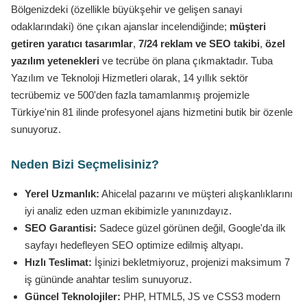
Bölgenizdeki (özellikle büyükşehir ve gelişen sanayi
odaklarındaki) öne çıkan ajanslar incelendiğinde;
müşteri
getiren yaratıcı tasarımlar
,
7/24 reklam ve SEO takibi
,
özel
yazılım yetenekleri
ve tecrübe ön plana çıkmaktadır. Tuba
Yazılım ve Teknoloji Hizmetleri olarak, 14 yıllık sektör
tecrübemiz ve 500'den fazla tamamlanmış projemizle
Türkiye'nin 81 ilinde profesyonel ajans hizmetini butik bir özenle
sunuyoruz.
Neden Bizi Seçmelisiniz?
Yerel Uzmanlık:
Ahicelal pazarını ve müşteri alışkanlıklarını
iyi analiz eden uzman ekibimizle yanınızdayız.
SEO Garantisi:
Sadece güzel görünen değil, Google'da ilk
sayfayı hedefleyen SEO optimize edilmiş altyapı.
Hızlı Teslimat:
İşinizi bekletmiyoruz, projenizi maksimum 7
iş gününde anahtar teslim sunuyoruz.
Güncel Teknolojiler:
PHP, HTML5, JS ve CSS3 modern