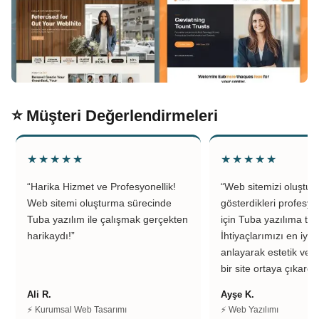
⭐ Müşteri Değerlendirmeleri
★★★★★
★★★★★
“Harika Hizmet ve Profesyonellik!
“Web sitemizi oluştu
Web sitemi oluşturma sürecinde
gösterdikleri profesyo
Tuba yazılım ile çalışmak gerçekten
için Tuba yazılıma teş
harikaydı!”
İhtiyaçlarımızı en iyi 
anlayarak estetik ve k
bir site ortaya çıkardıl
Ali R.
Ayşe K.
⚡ Kurumsal Web Tasarımı
⚡ Web Yazılımı