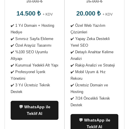
20.000 ₺
25.000 ₺
14.500 ₺
20.000 ₺
+ KDV
+ KDV
✔️ 1 Yıl Domain + Hosting
✔️ Özel Web Yazılım
Hediye
Çözümleri
✔️ Sınırsız Sayfa Ekleme
✔️ Yapay Zeka Destekli
✔️ Özel Arayüz Tasarımı
Yerel SEO
✔️ %100 SEO Uyumlu
✔️ Detaylı Anahtar Kelime
Altyapı
Analizi
✔️ Kurumsal Yedekli Alt Yapı
✔️ Rakip Analizi ve Strateji
✔️ Profesyonel İçerik
✔️ Mobil Uyum & Hız
Yönetimi
Rekoru
✔️ 3 Yıl Ücretsiz Teknik
✔️ Ücretsiz Domain ve
Destek
Hosting
✔️ 7/24 Öncelikli Teknik
Destek
💬 WhatsApp ile
Teklif Al
💬 WhatsApp ile
Teklif Al