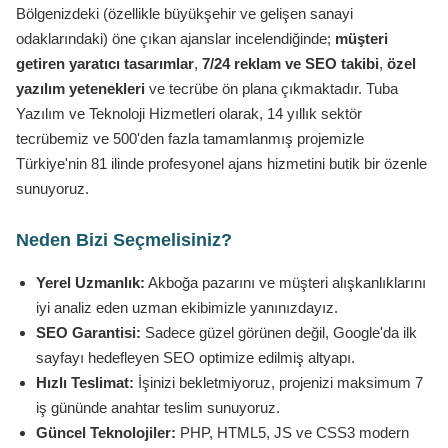
Bölgenizdeki (özellikle büyükşehir ve gelişen sanayi
odaklarındaki) öne çıkan ajanslar incelendiğinde;
müşteri
getiren yaratıcı tasarımlar
,
7/24 reklam ve SEO takibi
,
özel
yazılım yetenekleri
ve tecrübe ön plana çıkmaktadır. Tuba
Yazılım ve Teknoloji Hizmetleri olarak, 14 yıllık sektör
tecrübemiz ve 500'den fazla tamamlanmış projemizle
Türkiye'nin 81 ilinde profesyonel ajans hizmetini butik bir özenle
sunuyoruz.
Neden Bizi Seçmelisiniz?
Yerel Uzmanlık:
Akboğa pazarını ve müşteri alışkanlıklarını
iyi analiz eden uzman ekibimizle yanınızdayız.
SEO Garantisi:
Sadece güzel görünen değil, Google'da ilk
sayfayı hedefleyen SEO optimize edilmiş altyapı.
Hızlı Teslimat:
İşinizi bekletmiyoruz, projenizi maksimum 7
iş gününde anahtar teslim sunuyoruz.
Güncel Teknolojiler:
PHP, HTML5, JS ve CSS3 modern