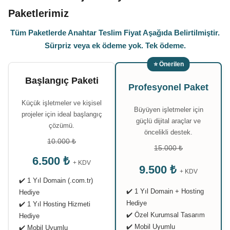
Paketlerimiz
Tüm Paketlerde Anahtar Teslim Fiyat Aşağıda Belirtilmiştir.
Sürpriz veya ek ödeme yok. Tek ödeme.
⭐ Önerilen
Başlangıç Paketi
Profesyonel Paket
Küçük işletmeler ve kişisel
Büyüyen işletmeler için
projeler için ideal başlangıç
güçlü dijital araçlar ve
çözümü.
öncelikli destek.
10.000 ₺
15.000 ₺
6.500 ₺
+ KDV
9.500 ₺
+ KDV
✔️ 1 Yıl Domain (.com.tr)
✔️ 1 Yıl Domain + Hosting
Hediye
Hediye
✔️ 1 Yıl Hosting Hizmeti
✔️ Özel Kurumsal Tasarım
Hediye
✔️ Mobil Uyumlu
✔️ Mobil Uyumlu