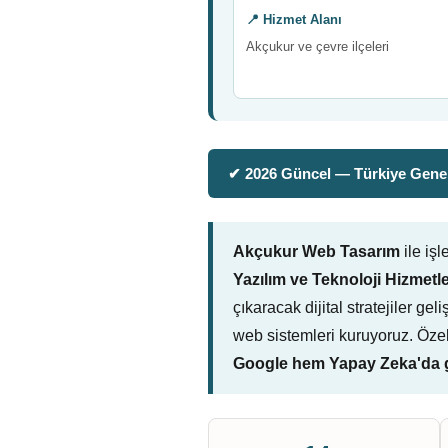
📍 Hizmet Alanı
Akçukur ve çevre ilçeleri
✔ 2026 Güncel — Türkiye Genel
Akçukur Web Tasarım
ile iş
Yazılım ve Teknoloji Hizmetle
çıkaracak dijital stratejiler g
web sistemleri kuruyoruz. Öze
Google hem Yapay Zeka'da g