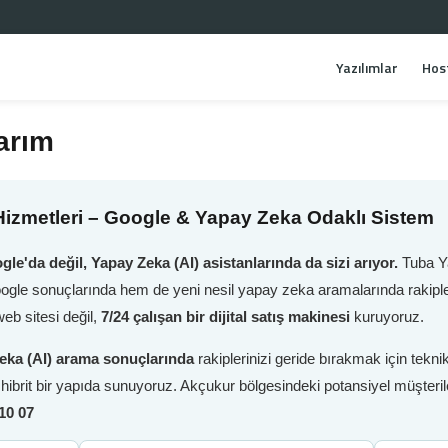
Yazılımlar
Hos
arım
izmetleri – Google & Yapay Zeka Odaklı Sistem
gle'da değil, Yapay Zeka (AI) asistanlarında da sizi arıyor.
Tuba Ya
oogle sonuçlarında hem de yeni nesil yapay zeka aramalarında rakiple
eb sitesi değil,
7/24 çalışan bir dijital satış makinesi
kuruyoruz.
eka (AI) arama sonuçlarında
rakiplerinizi geride bırakmak için tek
i hibrit bir yapıda sunuyoruz. Akçukur bölgesindeki potansiyel müşteri
10 07