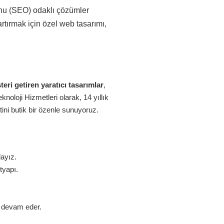
onu (SEO) odaklı çözümler
rtırmak için özel web tasarımı,
eri getiren yaratıcı tasarımlar
,
oloji Hizmetleri olarak, 14 yıllık
ini butik bir özenle sunuyoruz.
dayız.
tyapı.
z devam eder.