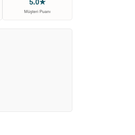
5.0★
Müşteri Puanı