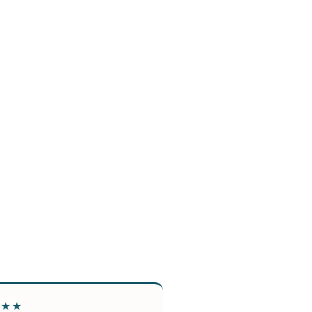
★★★
★★★★★