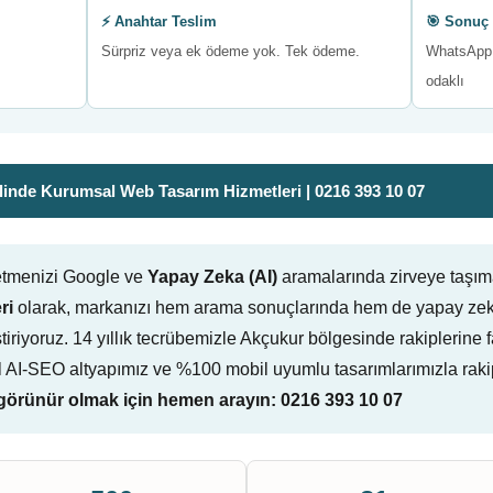
⚡ Anahtar Teslim
🎯 Sonuç 
Sürpriz veya ek ödeme yok. Tek ödeme.
WhatsApp 
odaklı
inde Kurumsal Web Tasarım Hizmetleri | 0216 393 10 07
letmenizi Google ve
Yapay Zeka (AI)
aramalarında zirveye taşım
ri
olarak, markanızı hem arama sonuçlarında hem de yapay zeka
eliştiriyoruz. 14 yıllık tecrübemizle Akçukur bölgesinde rakiplerin
l AI-SEO altyapımız ve %100 mobil uyumlu tasarımlarımızla raki
örünür olmak için hemen arayın: 0216 393 10 07