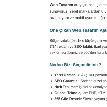
Web Tasarım
arayışınızda işletm
sunuyoruz. Yerel markalardan ulusa
hızlı altyapı ve mobil uyumluluğu 
Öne Çıkan Web Tasarım Ajans
Bölgenizdeki (özellikle büyükşehir ve
7/24 reklam ve SEO takibi
,
özel yaz
sektör tecrübemiz ve 500'den fazla t
Neden Bizi Seçmelisiniz?
Yerel Uzmanlık:
Akçukur pazarını 
SEO Garantisi:
Sadece güzel görü
Hızlı Teslimat:
İşinizi bekletmiyo
Güncel Teknolojiler:
PHP, HTML5,
365 Gün Destek:
Siteniz yayına 