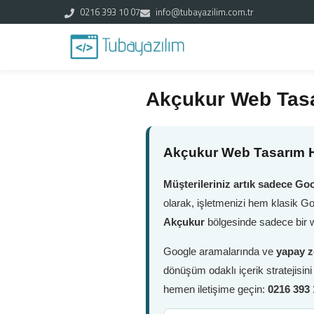
0216 393 10 07
info@tubayazilim.com.tr
Akçukur Web Tas
Akçukur Web Tasarım H
Müşterileriniz artık sadece Goo
olarak, işletmenizi hem klasik G
Akçukur
bölgesinde sadece bir w
Google aramalarında ve
yapay z
dönüşüm odaklı içerik stratejisin
hemen iletişime geçin:
0216 393 