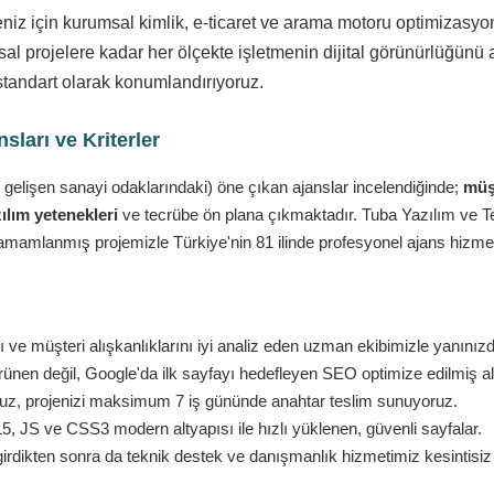
eniz için kurumsal kimlik, e-ticaret ve arama motoru optimizasy
l projelere kadar her ölçekte işletmenin dijital görünürlüğünü a
standart olarak konumlandırıyoruz.
ları ve Kriterler
 gelişen sanayi odaklarındaki) öne çıkan ajanslar incelendiğinde;
müşt
ılım yetenekleri
ve tecrübe ön plana çıkmaktadır. Tuba Yazılım ve Tekn
amamlanmış projemizle Türkiye'nin 81 ilinde profesyonel ajans hizmet
ve müşteri alışkanlıklarını iyi analiz eden uzman ekibimizle yanınız
nen değil, Google'da ilk sayfayı hedefleyen SEO optimize edilmiş al
ruz, projenizi maksimum 7 iş gününde anahtar teslim sunuyoruz.
 JS ve CSS3 modern altyapısı ile hızlı yüklenen, güvenli sayfalar.
girdikten sonra da teknik destek ve danışmanlık hizmetimiz kesintisi