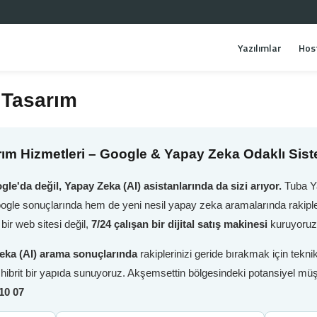
Yazılımlar
Hos
 Tasarım
ım Hizmetleri – Google & Yapay Zeka Odaklı Sis
gle'da değil, Yapay Zeka (AI) asistanlarında da sizi arıyor.
Tuba Ya
oogle sonuçlarında hem de yeni nesil yapay zeka aramalarında rakiple
ir web sitesi değil,
7/24 çalışan bir dijital satış makinesi
kuruyoruz
eka (AI) arama sonuçlarında
rakiplerinizi geride bırakmak için tek
i hibrit bir yapıda sunuyoruz. Akşemsettin bölgesindeki potansiyel müş
10 07