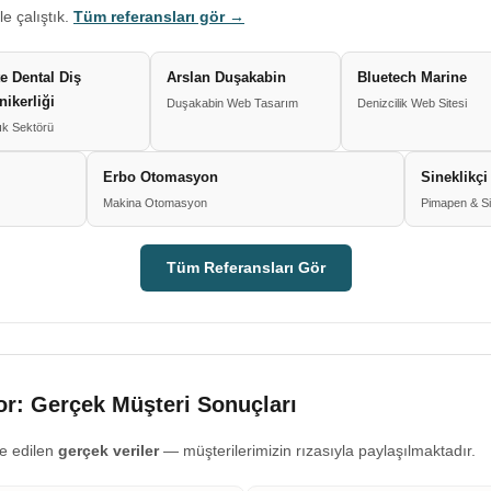
le çalıştık.
Tüm referansları gör →
e Dental Diş
Arslan Duşakabin
Bluetech Marine
nikerliği
Duşakabin Web Tasarım
Denizcilik Web Sitesi
ık Sektörü
Erbo Otomasyon
Sineklikçi
Makina Otomasyon
Pimapen & Si
Tüm Referansları Gör
r: Gerçek Müşteri Sonuçları
e edilen
gerçek veriler
— müşterilerimizin rızasıyla paylaşılmaktadır.