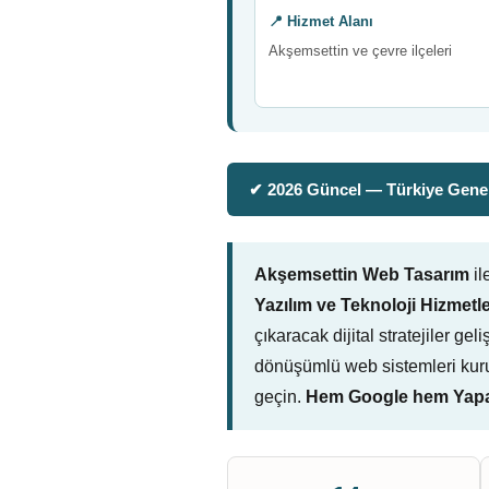
📍 Hizmet Alanı
Akşemsettin ve çevre ilçeleri
✔ 2026 Güncel — Türkiye Genel
Akşemsettin Web Tasarım
il
Yazılım ve Teknoloji Hizmetle
çıkaracak dijital stratejiler ge
dönüşümlü web sistemleri kuru
geçin.
Hem Google hem Yapay