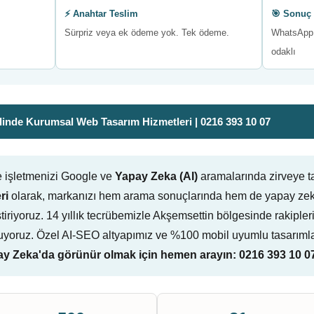
⚡ Anahtar Teslim
🎯 Sonuç 
Sürpriz veya ek ödeme yok. Tek ödeme.
WhatsApp 
odaklı
inde Kurumsal Web Tasarım Hizmetleri | 0216 393 10 07
e işletmenizi Google ve
Yapay Zeka (AI)
aramalarında zirveye t
ri
olarak, markanızı hem arama sonuçlarında hem de yapay zeka
liştiriyoruz. 14 yıllık tecrübemizle Akşemsettin bölgesinde rakiple
yoruz. Özel AI-SEO altyapımız ve %100 mobil uyumlu tasarımlar
 Zeka'da görünür olmak için hemen arayın: 0216 393 10 0