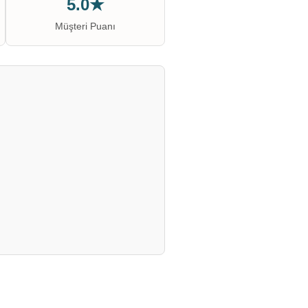
5.0★
Müşteri Puanı