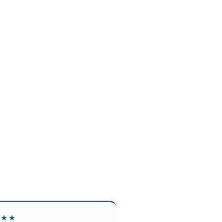
★★★
★★★★★