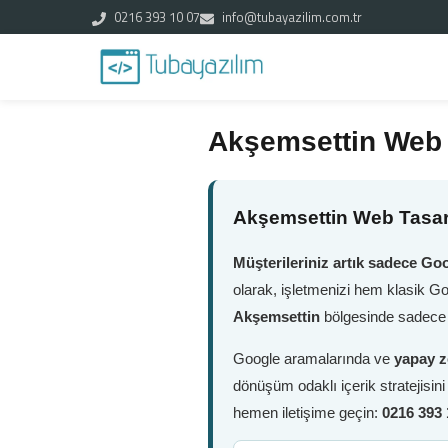
0216 393 10 07
info@tubayazilim.com.tr
Akşemsettin Web
Akşemsettin Web Tasar
Müşterileriniz artık sadece Goo
olarak, işletmenizi hem klasik G
Akşemsettin
bölgesinde sadece b
Google aramalarında ve
yapay z
dönüşüm odaklı içerik stratejisin
hemen iletişime geçin:
0216 393 