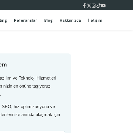
ting
Referanslar
Blog
Hakkımızda
İletişim
tem
zılım ve Teknoloji Hizmetleri
rinizin en önüne taşıyoruz.
.
nik SEO, hız optimizasyonu ve
terilerinize anında ulaşmak için