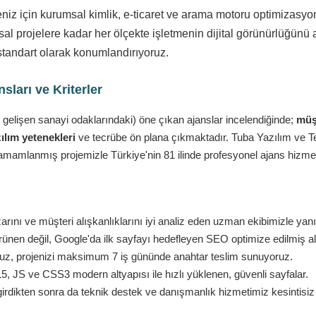
eniz için kurumsal kimlik, e-ticaret ve arama motoru optimizasy
l projelere kadar her ölçekte işletmenin dijital görünürlüğünü a
standart olarak konumlandırıyoruz.
ları ve Kriterler
 gelişen sanayi odaklarındaki) öne çıkan ajanslar incelendiğinde;
müşt
ılım yetenekleri
ve tecrübe ön plana çıkmaktadır. Tuba Yazılım ve Tekn
amamlanmış projemizle Türkiye'nin 81 ilinde profesyonel ajans hizmet
ını ve müşteri alışkanlıklarını iyi analiz eden uzman ekibimizle yan
nen değil, Google'da ilk sayfayı hedefleyen SEO optimize edilmiş al
ruz, projenizi maksimum 7 iş gününde anahtar teslim sunuyoruz.
 JS ve CSS3 modern altyapısı ile hızlı yüklenen, güvenli sayfalar.
girdikten sonra da teknik destek ve danışmanlık hizmetimiz kesintisi