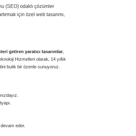
onu (SEO) odaklı çözümler
rtırmak için özel web tasarımı,
eri getiren yaratıcı tasarımlar
,
oloji Hizmetleri olarak, 14 yıllık
ini butik bir özenle sunuyoruz.
ınızdayız.
tyapı.
z devam eder.