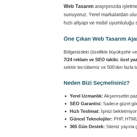
Web Tasarım
arayışınızda işletm
sunuyoruz. Yerel markalardan ulusa
hızlı altyapı ve mobil uyumluluğu 
Öne Çıkan Web Tasarım Ajans
Bölgenizdeki (özellikle büyükşehir ve
7/24 reklam ve SEO takibi
,
özel yaz
sektör tecrübemiz ve 500'den fazla t
Neden Bizi Seçmelisiniz?
Yerel Uzmanlık:
Akşemsettin pazar
SEO Garantisi:
Sadece güzel görü
Hızlı Teslimat:
İşinizi bekletmiyo
Güncel Teknolojiler:
PHP, HTML5,
365 Gün Destek:
Siteniz yayına 