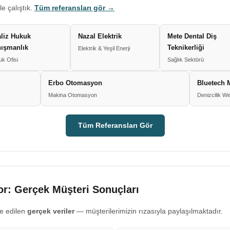
le çalıştık.
Tüm referansları gör →
liz Hukuk
Nazal Elektrik
Mete Dental Diş
ışmanlık
Teknikerliği
Elektrik & Yeşil Enerji
k Ofisi
Sağlık Sektörü
Erbo Otomasyon
Bluetech 
Makina Otomasyon
Denizcilik We
Tüm Referansları Gör
r: Gerçek Müşteri Sonuçları
e edilen
gerçek veriler
— müşterilerimizin rızasıyla paylaşılmaktadır.