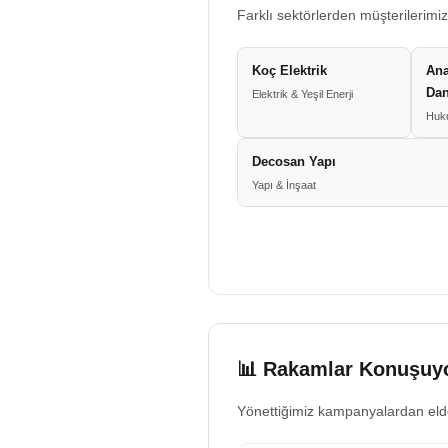
Farklı sektörlerden müşterilerimiz
Koç Elektrik
Ana
Dan
Elektrik & Yeşil Enerji
Huku
Decosan Yapı
Yapı & İnşaat
📊 Rakamlar Konuşuyo
Yönettiğimiz kampanyalardan eld