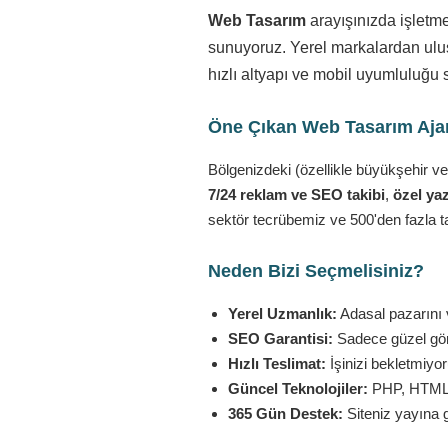
Web Tasarım
arayışınızda işletm
sunuyoruz. Yerel markalardan ulusa
hızlı altyapı ve mobil uyumluluğu 
Öne Çıkan Web Tasarım Ajans
Bölgenizdeki (özellikle büyükşehir ve
7/24 reklam ve SEO takibi
,
özel yaz
sektör tecrübemiz ve 500'den fazla t
Neden Bizi Seçmelisiniz?
Yerel Uzmanlık:
Adasal pazarını v
SEO Garantisi:
Sadece güzel görü
Hızlı Teslimat:
İşinizi bekletmiyo
Güncel Teknolojiler:
PHP, HTML5,
365 Gün Destek:
Siteniz yayına 