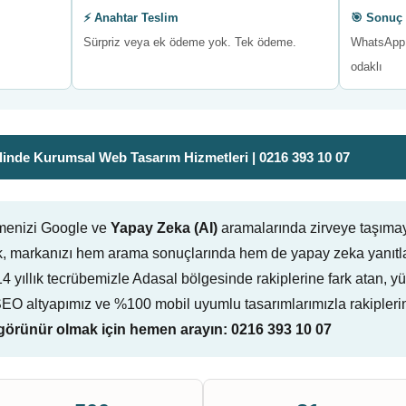
⚡ Anahtar Teslim
🎯 Sonuç 
Sürpriz veya ek ödeme yok. Tek ödeme.
WhatsApp 
odaklı
inde Kurumsal Web Tasarım Hizmetleri | 0216 393 10 07
tmenizi Google ve
Yapay Zeka (AI)
aramalarında zirveye taşıma
, markanızı hem arama sonuçlarında hem de yapay zeka yanıtla
ruz. 14 yıllık tecrübemizle Adasal bölgesinde rakiplerine fark ata
-SEO altyapımız ve %100 mobil uyumlu tasarımlarımızla rakipleri
örünür olmak için hemen arayın: 0216 393 10 07