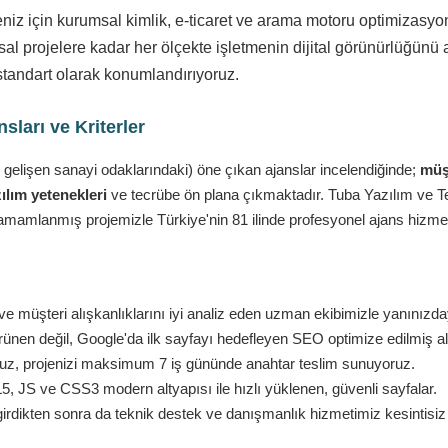
eniz için kurumsal kimlik, e-ticaret ve arama motoru optimizasy
l projelere kadar her ölçekte işletmenin dijital görünürlüğünü a
standart olarak konumlandırıyoruz.
ları ve Kriterler
 gelişen sanayi odaklarındaki) öne çıkan ajanslar incelendiğinde;
müşt
ılım yetenekleri
ve tecrübe ön plana çıkmaktadır. Tuba Yazılım ve Tekn
amamlanmış projemizle Türkiye'nin 81 ilinde profesyonel ajans hizmet
e müşteri alışkanlıklarını iyi analiz eden uzman ekibimizle yanınızda
nen değil, Google'da ilk sayfayı hedefleyen SEO optimize edilmiş al
ruz, projenizi maksimum 7 iş gününde anahtar teslim sunuyoruz.
 JS ve CSS3 modern altyapısı ile hızlı yüklenen, güvenli sayfalar.
girdikten sonra da teknik destek ve danışmanlık hizmetimiz kesintisi