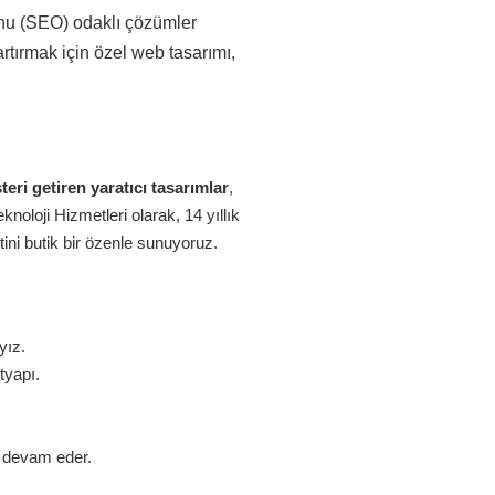
onu (SEO) odaklı çözümler
rtırmak için özel web tasarımı,
eri getiren yaratıcı tasarımlar
,
oloji Hizmetleri olarak, 14 yıllık
ini butik bir özenle sunuyoruz.
yız.
tyapı.
z devam eder.