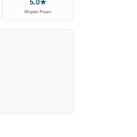
5.0★
Müşteri Puanı