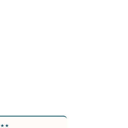
★★★
★★★★★