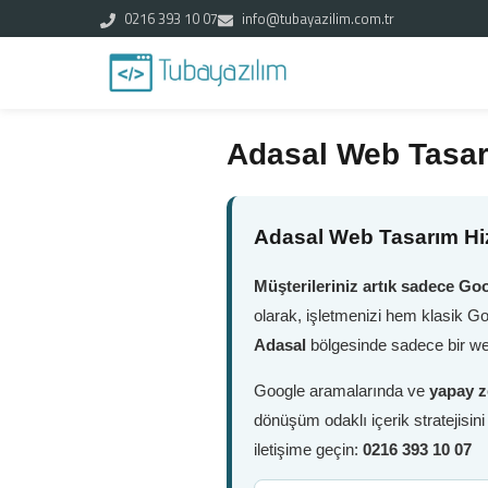
0216 393 10 07
info@tubayazilim.com.tr
Adasal Web Tasa
Adasal Web Tasarım Hiz
Müşterileriniz artık sadece Goo
olarak, işletmenizi hem klasik G
Adasal
bölgesinde sadece bir web
Google aramalarında ve
yapay z
dönüşüm odaklı içerik stratejisin
iletişime geçin:
0216 393 10 07