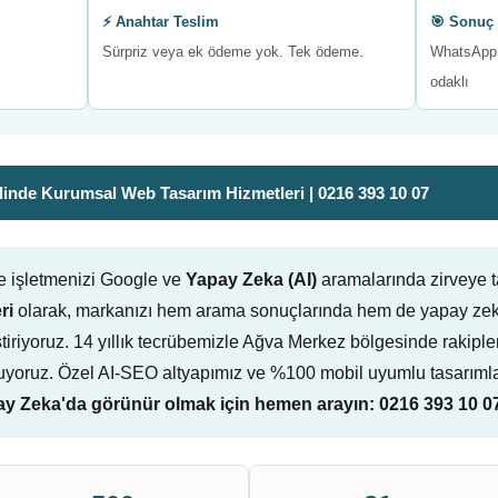
⚡ Anahtar Teslim
🎯 Sonuç 
Sürpriz veya ek ödeme yok. Tek ödeme.
WhatsApp 
odaklı
inde Kurumsal Web Tasarım Hizmetleri | 0216 393 10 07
e işletmenizi Google ve
Yapay Zeka (AI)
aramalarında zirveye 
ri
olarak, markanızı hem arama sonuçlarında hem de yapay zeka
liştiriyoruz. 14 yıllık tecrübemizle Ağva Merkez bölgesinde rakipl
yoruz. Özel AI-SEO altyapımız ve %100 mobil uyumlu tasarımlar
 Zeka'da görünür olmak için hemen arayın: 0216 393 10 0