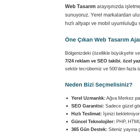
Web Tasarım
arayışınızda işletm
sunuyoruz. Yerel markalardan ulusa
hızlı altyapı ve mobil uyumluluğu 
Öne Çıkan Web Tasarım Ajans
Bölgenizdeki (özellikle büyükşehir ve
7/24 reklam ve SEO takibi
,
özel yaz
sektör tecrübemiz ve 500'den fazla t
Neden Bizi Seçmelisiniz?
Yerel Uzmanlık:
Ağva Merkez paza
SEO Garantisi:
Sadece güzel görü
Hızlı Teslimat:
İşinizi bekletmiyo
Güncel Teknolojiler:
PHP, HTML5,
365 Gün Destek:
Siteniz yayına 