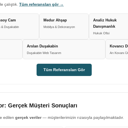
le çalıştık.
Tüm referansları gör →
nsoy Cam
Medur Ahşap
Analiz Hukuk
Danışmanlık
 & Duşakabin
Mobilya & Dekorasyon
Hukuk Ofisi
Arslan Duşakabin
Kovancı D
Duşakabin Web Tasarım
Arı Kovanı Ü
Tüm Referansları Gör
r: Gerçek Müşteri Sonuçları
e edilen
gerçek veriler
— müşterilerimizin rızasıyla paylaşılmaktadır.