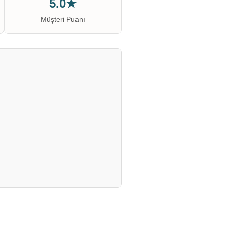
5.0★
Müşteri Puanı