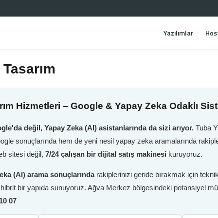
Yazılımlar
Hos
 Tasarım
ım Hizmetleri – Google & Yapay Zeka Odaklı Sis
gle'da değil, Yapay Zeka (AI) asistanlarında da sizi arıyor.
Tuba Ya
oogle sonuçlarında hem de yeni nesil yapay zeka aramalarında rakiple
b sitesi değil,
7/24 çalışan bir dijital satış makinesi
kuruyoruz.
eka (AI) arama sonuçlarında
rakiplerinizi geride bırakmak için tek
i hibrit bir yapıda sunuyoruz. Ağva Merkez bölgesindeki potansiyel mü
10 07