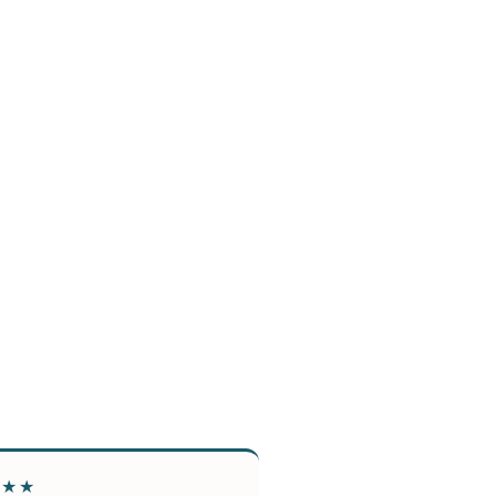
★★★
★★★★★