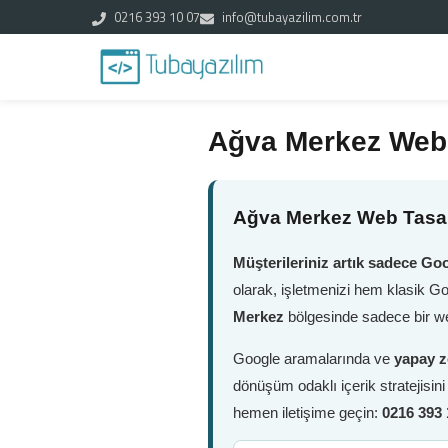
0216 393 10 07
info@tubayazilim.com.tr
Ağva Merkez Web
Ağva Merkez Web Tasar
Müşterileriniz artık sadece Goo
olarak, işletmenizi hem klasik G
Merkez
bölgesinde sadece bir we
Google aramalarında ve
yapay z
dönüşüm odaklı içerik stratejisin
hemen iletişime geçin:
0216 393 