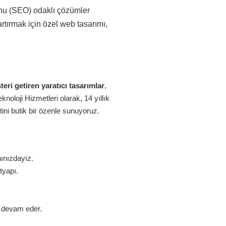
onu (SEO) odaklı çözümler
rtırmak için özel web tasarımı,
eri getiren yaratıcı tasarımlar
,
oloji Hizmetleri olarak, 14 yıllık
ini butik bir özenle sunuyoruz.
nınızdayız.
tyapı.
z devam eder.