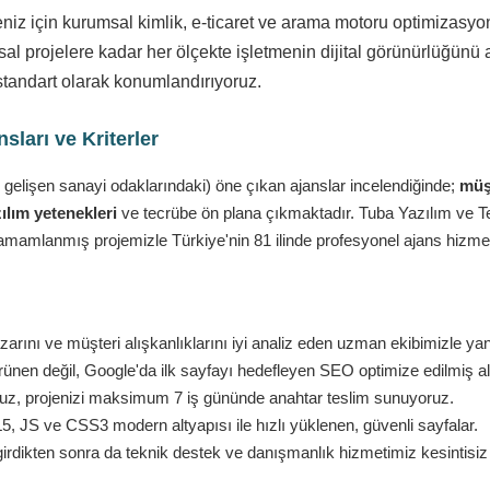
eniz için kurumsal kimlik, e-ticaret ve arama motoru optimizasy
l projelere kadar her ölçekte işletmenin dijital görünürlüğünü a
standart olarak konumlandırıyoruz.
ları ve Kriterler
 gelişen sanayi odaklarındaki) öne çıkan ajanslar incelendiğinde;
müşt
ılım yetenekleri
ve tecrübe ön plana çıkmaktadır. Tuba Yazılım ve Tekn
amamlanmış projemizle Türkiye'nin 81 ilinde profesyonel ajans hizmet
rını ve müşteri alışkanlıklarını iyi analiz eden uzman ekibimizle ya
nen değil, Google'da ilk sayfayı hedefleyen SEO optimize edilmiş al
ruz, projenizi maksimum 7 iş gününde anahtar teslim sunuyoruz.
 JS ve CSS3 modern altyapısı ile hızlı yüklenen, güvenli sayfalar.
girdikten sonra da teknik destek ve danışmanlık hizmetimiz kesintisi