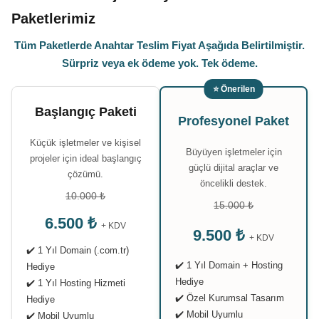
Paketlerimiz
Tüm Paketlerde Anahtar Teslim Fiyat Aşağıda Belirtilmiştir.
Sürpriz veya ek ödeme yok. Tek ödeme.
⭐ Önerilen
Başlangıç Paketi
Profesyonel Paket
Küçük işletmeler ve kişisel
Büyüyen işletmeler için
projeler için ideal başlangıç
güçlü dijital araçlar ve
çözümü.
öncelikli destek.
10.000 ₺
15.000 ₺
6.500 ₺
+ KDV
9.500 ₺
+ KDV
✔️ 1 Yıl Domain (.com.tr)
✔️ 1 Yıl Domain + Hosting
Hediye
Hediye
✔️ 1 Yıl Hosting Hizmeti
✔️ Özel Kurumsal Tasarım
Hediye
✔️ Mobil Uyumlu
✔️ Mobil Uyumlu