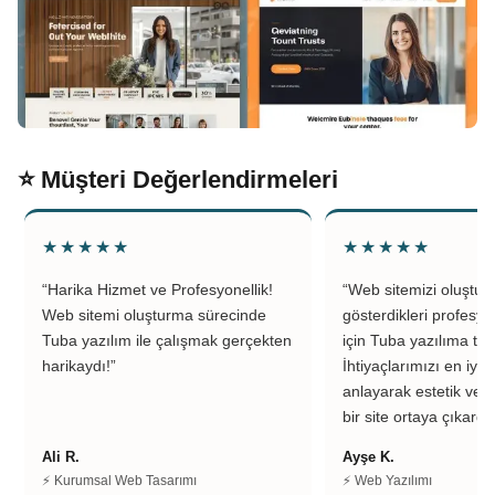
⭐ Müşteri Değerlendirmeleri
★★★★★
★★★★★
“Harika Hizmet ve Profesyonellik!
“Web sitemizi oluştu
Web sitemi oluşturma sürecinde
gösterdikleri profesyo
Tuba yazılım ile çalışmak gerçekten
için Tuba yazılıma teş
harikaydı!”
İhtiyaçlarımızı en iyi 
anlayarak estetik ve k
bir site ortaya çıkardıl
Ali R.
Ayşe K.
⚡ Kurumsal Web Tasarımı
⚡ Web Yazılımı