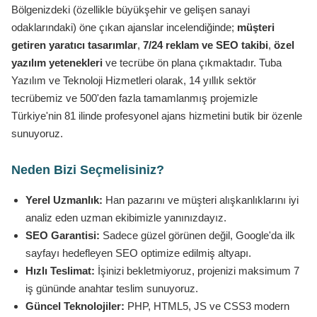
Bölgenizdeki (özellikle büyükşehir ve gelişen sanayi
odaklarındaki) öne çıkan ajanslar incelendiğinde;
müşteri
getiren yaratıcı tasarımlar
,
7/24 reklam ve SEO takibi
,
özel
yazılım yetenekleri
ve tecrübe ön plana çıkmaktadır. Tuba
Yazılım ve Teknoloji Hizmetleri olarak, 14 yıllık sektör
tecrübemiz ve 500'den fazla tamamlanmış projemizle
Türkiye'nin 81 ilinde profesyonel ajans hizmetini butik bir özenle
sunuyoruz.
Neden Bizi Seçmelisiniz?
Yerel Uzmanlık:
Han pazarını ve müşteri alışkanlıklarını iyi
analiz eden uzman ekibimizle yanınızdayız.
SEO Garantisi:
Sadece güzel görünen değil, Google'da ilk
sayfayı hedefleyen SEO optimize edilmiş altyapı.
Hızlı Teslimat:
İşinizi bekletmiyoruz, projenizi maksimum 7
iş gününde anahtar teslim sunuyoruz.
Güncel Teknolojiler:
PHP, HTML5, JS ve CSS3 modern