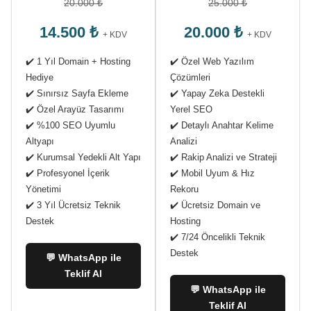
20.000 ₺
25.000 ₺
14.500 ₺
20.000 ₺
+ KDV
+ KDV
✔️ 1 Yıl Domain + Hosting
✔️ Özel Web Yazılım
Hediye
Çözümleri
✔️ Sınırsız Sayfa Ekleme
✔️ Yapay Zeka Destekli
✔️ Özel Arayüz Tasarımı
Yerel SEO
✔️ %100 SEO Uyumlu
✔️ Detaylı Anahtar Kelime
Altyapı
Analizi
✔️ Kurumsal Yedekli Alt Yapı
✔️ Rakip Analizi ve Strateji
✔️ Profesyonel İçerik
✔️ Mobil Uyum & Hız
Yönetimi
Rekoru
✔️ 3 Yıl Ücretsiz Teknik
✔️ Ücretsiz Domain ve
Destek
Hosting
✔️ 7/24 Öncelikli Teknik
Destek
💬 WhatsApp ile
Teklif Al
💬 WhatsApp ile
Teklif Al