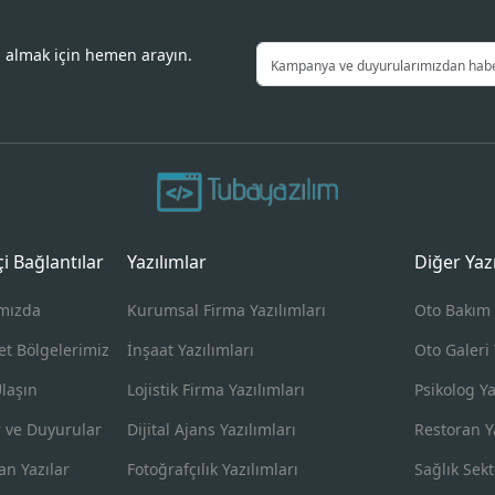
i almak için hemen arayın.
içi Bağlantılar
Yazılımlar
Diğer Yaz
mızda
Kurumsal Firma Yazılımları
Oto Bakım 
et Bölgelerimiz
İnşaat Yazılımları
Oto Galeri 
Ulaşın
Lojistik Firma Yazılımları
Psikolog Ya
 ve Duyurular
Dijital Ajans Yazılımları
Restoran Ya
an Yazılar
Fotoğrafçılık Yazılımları
Sağlık Sekt