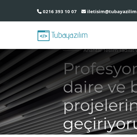
0216 393 10 07
iletisim@tubayazilim