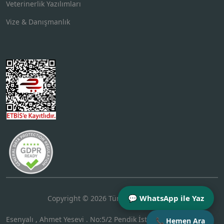
Veterinerlik Yazılımları
Vize & Danışmanlık
💬 WhatsApp ile Yaz
Copyright © 2026 Tüm Hakları Saklıdır.
Esenyalı , Ahmet Yesevi . No:5/2 Pendik İstanbul Türkiye Posta
📞 Hemen Ara