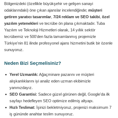
Bölgenizdeki (özellikle büyükşehir ve gelişen sanayi
odaklarındaki) öne çıkan ajanslar incelendiğinde;
müşteri
getiren yaratıcı tasarımlar
,
7/24 reklam ve SEO takibi
,
özel
yazılım yetenekleri
ve tecrübe ön plana çıkmaktadır. Tuba
Yazılım ve Teknoloji Hizmetleri olarak, 14 yıllık sektör
tecrübemiz ve 500'den fazla tamamlanmış projemizle
Türkiye'nin 81 ilinde profesyonel ajans hizmetini butik bir özenle
sunuyoruz.
Neden Bizi Seçmelisiniz?
Yerel Uzmanlık:
Ağaçminare pazarını ve müşteri
alışkanlıklarını iyi analiz eden uzman ekibimizle
yanınızdayız.
SEO Garantisi:
Sadece güzel görünen değil, Google'da ilk
sayfayı hedefleyen SEO optimize edilmiş altyapı.
Hızlı Teslimat:
İşinizi bekletmiyoruz, projenizi maksimum 7
iş gününde anahtar teslim sunuyoruz.