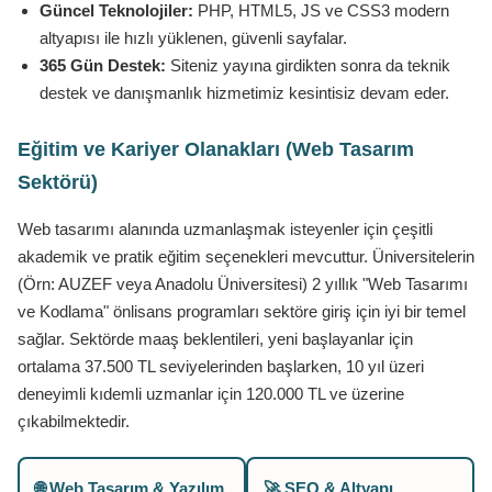
Güncel Teknolojiler:
PHP, HTML5, JS ve CSS3 modern
altyapısı ile hızlı yüklenen, güvenli sayfalar.
365 Gün Destek:
Siteniz yayına girdikten sonra da teknik
destek ve danışmanlık hizmetimiz kesintisiz devam eder.
Eğitim ve Kariyer Olanakları (Web Tasarım
Sektörü)
Web tasarımı alanında uzmanlaşmak isteyenler için çeşitli
akademik ve pratik eğitim seçenekleri mevcuttur. Üniversitelerin
(Örn: AUZEF veya Anadolu Üniversitesi) 2 yıllık "Web Tasarımı
ve Kodlama" önlisans programları sektöre giriş için iyi bir temel
sağlar. Sektörde maaş beklentileri, yeni başlayanlar için
ortalama 37.500 TL seviyelerinden başlarken, 10 yıl üzeri
deneyimli kıdemli uzmanlar için 120.000 TL ve üzerine
çıkabilmektedir.
🌐 Web Tasarım & Yazılım
🚀 SEO & Altyapı