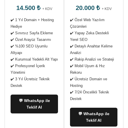
14.500 ₺
20.000 ₺
+ KDV
+ KDV
✔️ 1 Yıl Domain + Hosting
✔️ Özel Web Yazılım
Hediye
Çözümleri
✔️ Sınırsız Sayfa Ekleme
✔️ Yapay Zeka Destekli
✔️ Özel Arayüz Tasarımı
Yerel SEO
✔️ %100 SEO Uyumlu
✔️ Detaylı Anahtar Kelime
Altyapı
Analizi
✔️ Kurumsal Yedekli Alt Yapı
✔️ Rakip Analizi ve Strateji
✔️ Profesyonel İçerik
✔️ Mobil Uyum & Hız
Yönetimi
Rekoru
✔️ 3 Yıl Ücretsiz Teknik
✔️ Ücretsiz Domain ve
Destek
Hosting
✔️ 7/24 Öncelikli Teknik
Destek
💬 WhatsApp ile
Teklif Al
💬 WhatsApp ile
Teklif Al