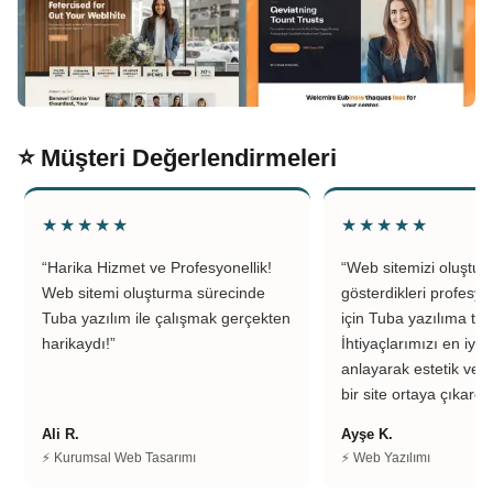
⭐ Müşteri Değerlendirmeleri
★★★★★
★★★★★
“Harika Hizmet ve Profesyonellik!
“Web sitemizi oluştu
Web sitemi oluşturma sürecinde
gösterdikleri profesyo
Tuba yazılım ile çalışmak gerçekten
için Tuba yazılıma teş
harikaydı!”
İhtiyaçlarımızı en iyi 
anlayarak estetik ve k
bir site ortaya çıkardıl
Ali R.
Ayşe K.
⚡ Kurumsal Web Tasarımı
⚡ Web Yazılımı