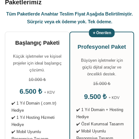
Paketlerimiz
Tüm Paketlerde Anahtar Teslim Fiyat Aşağıda Belirtilmiştir.
Sürpriz veya ek ödeme yok. Tek ödeme.
⭐ Önerilen
Başlangıç Paketi
Profesyonel Paket
Küçük işletmeler ve kişisel
Büyüyen işletmeler için
projeler için ideal başlangıç
güçlü dijital araçlar ve
çözümü.
öncelikli destek.
10.000 ₺
15.000 ₺
6.500 ₺
+ KDV
9.500 ₺
+ KDV
✔️ 1 Yıl Domain (.com.tr)
✔️ 1 Yıl Domain + Hosting
Hediye
Hediye
✔️ 1 Yıl Hosting Hizmeti
✔️ Özel Kurumsal Tasarım
Hediye
✔️ Mobil Uyumlu
✔️ Mobil Uyumlu
Responsive Tasarım
Responsive Tasarım