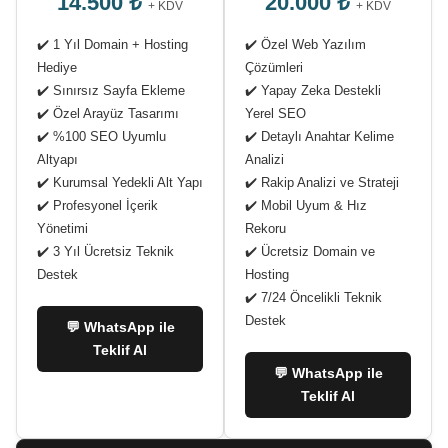
14.500 ₺
20.000 ₺
+ KDV
+ KDV
✔️ 1 Yıl Domain + Hosting
✔️ Özel Web Yazılım
Hediye
Çözümleri
✔️ Sınırsız Sayfa Ekleme
✔️ Yapay Zeka Destekli
✔️ Özel Arayüz Tasarımı
Yerel SEO
✔️ %100 SEO Uyumlu
✔️ Detaylı Anahtar Kelime
Altyapı
Analizi
✔️ Kurumsal Yedekli Alt Yapı
✔️ Rakip Analizi ve Strateji
✔️ Profesyonel İçerik
✔️ Mobil Uyum & Hız
Yönetimi
Rekoru
✔️ 3 Yıl Ücretsiz Teknik
✔️ Ücretsiz Domain ve
Destek
Hosting
✔️ 7/24 Öncelikli Teknik
Destek
💬 WhatsApp ile
Teklif Al
💬 WhatsApp ile
Teklif Al