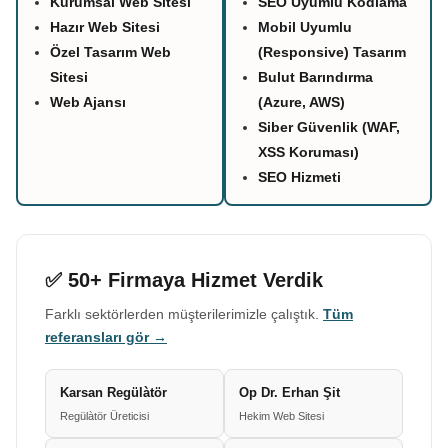
Kurumsal Web Sitesi
SEO Uyumlu Kodlama
Hazır Web Sitesi
Mobil Uyumlu
Özel Tasarım Web
(Responsive) Tasarım
Sitesi
Bulut Barındırma
Web Ajansı
(Azure, AWS)
Siber Güvenlik (WAF,
XSS Koruması)
SEO Hizmeti
✅ 50+ Firmaya Hizmet Verdik
Farklı sektörlerden müşterilerimizle çalıştık.
Tüm
referansları gör →
Karsan Regülàtör
Op Dr. Erhan Şit
Regülàtör Üreticisi
Hekim Web Sitesi