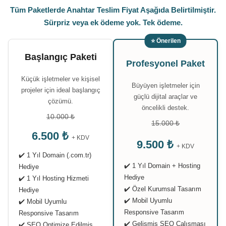
Tüm Paketlerde Anahtar Teslim Fiyat Aşağıda Belirtilmiştir.
Sürpriz veya ek ödeme yok. Tek ödeme.
⭐ Önerilen
Başlangıç Paketi
Profesyonel Paket
Küçük işletmeler ve kişisel
Büyüyen işletmeler için
projeler için ideal başlangıç
güçlü dijital araçlar ve
çözümü.
öncelikli destek.
10.000 ₺
15.000 ₺
6.500 ₺
+ KDV
9.500 ₺
+ KDV
✔️ 1 Yıl Domain (.com.tr)
✔️ 1 Yıl Domain + Hosting
Hediye
Hediye
✔️ 1 Yıl Hosting Hizmeti
✔️ Özel Kurumsal Tasarım
Hediye
✔️ Mobil Uyumlu
✔️ Mobil Uyumlu
Responsive Tasarım
Responsive Tasarım
✔️ Gelişmiş SEO Çalışması
✔️ SEO Optimize Edilmiş