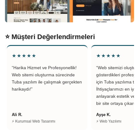
⭐ Müşteri Değerlendirmeleri
★★★★★
★★★★★
“Harika Hizmet ve Profesyonellik!
“Web sitemizi oluştu
Web sitemi oluşturma sürecinde
gösterdikleri profesyo
Tuba yazılım ile çalışmak gerçekten
için Tuba yazılıma teş
harikaydı!”
İhtiyaçlarımızı en iyi 
anlayarak estetik ve k
bir site ortaya çıkardıl
Ali R.
Ayşe K.
⚡ Kurumsal Web Tasarımı
⚡ Web Yazılımı