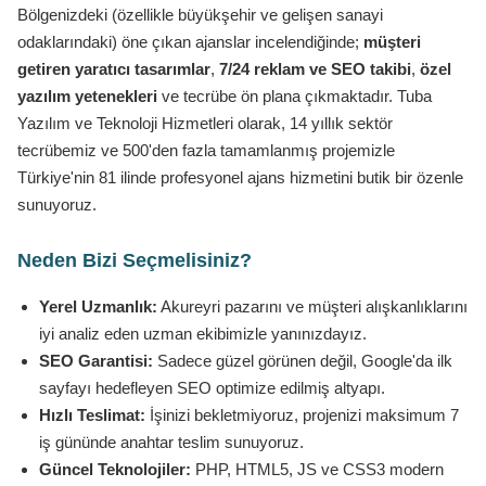
Bölgenizdeki (özellikle büyükşehir ve gelişen sanayi
odaklarındaki) öne çıkan ajanslar incelendiğinde;
müşteri
getiren yaratıcı tasarımlar
,
7/24 reklam ve SEO takibi
,
özel
yazılım yetenekleri
ve tecrübe ön plana çıkmaktadır. Tuba
Yazılım ve Teknoloji Hizmetleri olarak, 14 yıllık sektör
tecrübemiz ve 500'den fazla tamamlanmış projemizle
Türkiye'nin 81 ilinde profesyonel ajans hizmetini butik bir özenle
sunuyoruz.
Neden Bizi Seçmelisiniz?
Yerel Uzmanlık:
Akureyri pazarını ve müşteri alışkanlıklarını
iyi analiz eden uzman ekibimizle yanınızdayız.
SEO Garantisi:
Sadece güzel görünen değil, Google'da ilk
sayfayı hedefleyen SEO optimize edilmiş altyapı.
Hızlı Teslimat:
İşinizi bekletmiyoruz, projenizi maksimum 7
iş gününde anahtar teslim sunuyoruz.
Güncel Teknolojiler:
PHP, HTML5, JS ve CSS3 modern