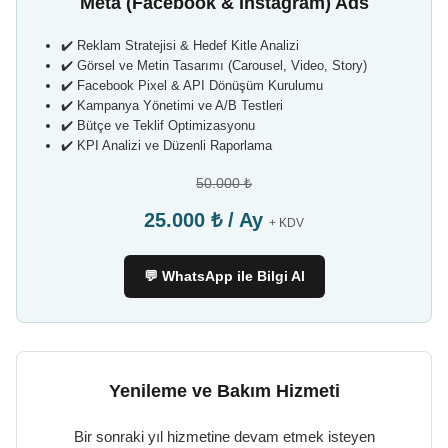
Meta (Facebook & Instagram) Ads
✔️ Reklam Stratejisi & Hedef Kitle Analizi
✔️ Görsel ve Metin Tasarımı (Carousel, Video, Story)
✔️ Facebook Pixel & API Dönüşüm Kurulumu
✔️ Kampanya Yönetimi ve A/B Testleri
✔️ Bütçe ve Teklif Optimizasyonu
✔️ KPI Analizi ve Düzenli Raporlama
50.000 ₺
25.000 ₺ / Ay
+ KDV
💬 WhatsApp ile Bilgi Al
Yenileme ve Bakım Hizmeti
Bir sonraki yıl hizmetine devam etmek isteyen