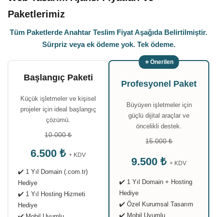
Paketlerimiz
Tüm Paketlerde Anahtar Teslim Fiyat Aşağıda Belirtilmiştir.
Sürpriz veya ek ödeme yok. Tek ödeme.
⭐ Önerilen
Başlangıç Paketi
Profesyonel Paket
Küçük işletmeler ve kişisel
Büyüyen işletmeler için
projeler için ideal başlangıç
güçlü dijital araçlar ve
çözümü.
öncelikli destek.
10.000 ₺
15.000 ₺
6.500 ₺
+ KDV
9.500 ₺
+ KDV
✔️ 1 Yıl Domain (.com.tr)
✔️ 1 Yıl Domain + Hosting
Hediye
Hediye
✔️ 1 Yıl Hosting Hizmeti
✔️ Özel Kurumsal Tasarım
Hediye
✔️ Mobil Uyumlu
✔️ Mobil Uyumlu