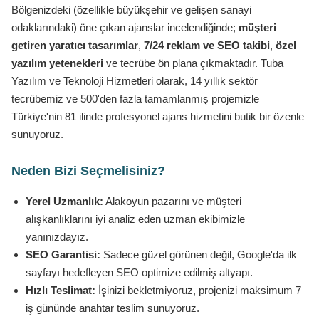
Bölgenizdeki (özellikle büyükşehir ve gelişen sanayi
odaklarındaki) öne çıkan ajanslar incelendiğinde;
müşteri
getiren yaratıcı tasarımlar
,
7/24 reklam ve SEO takibi
,
özel
yazılım yetenekleri
ve tecrübe ön plana çıkmaktadır. Tuba
Yazılım ve Teknoloji Hizmetleri olarak, 14 yıllık sektör
tecrübemiz ve 500'den fazla tamamlanmış projemizle
Türkiye'nin 81 ilinde profesyonel ajans hizmetini butik bir özenle
sunuyoruz.
Neden Bizi Seçmelisiniz?
Yerel Uzmanlık:
Alakoyun pazarını ve müşteri
alışkanlıklarını iyi analiz eden uzman ekibimizle
yanınızdayız.
SEO Garantisi:
Sadece güzel görünen değil, Google'da ilk
sayfayı hedefleyen SEO optimize edilmiş altyapı.
Hızlı Teslimat:
İşinizi bekletmiyoruz, projenizi maksimum 7
iş gününde anahtar teslim sunuyoruz.