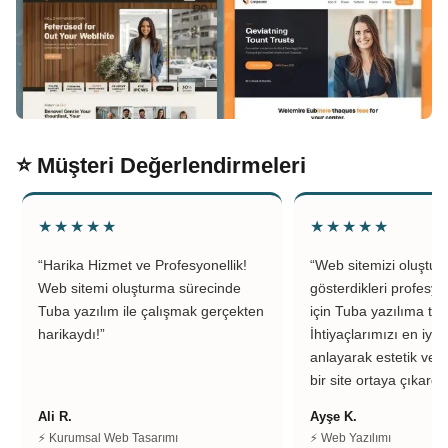
⭐ Müşteri Değerlendirmeleri
★★★★★
★★★★★
“Harika Hizmet ve Profesyonellik!
“Web sitemizi oluştu
Web sitemi oluşturma sürecinde
gösterdikleri profesyo
Tuba yazılım ile çalışmak gerçekten
için Tuba yazılıma teş
harikaydı!”
İhtiyaçlarımızı en iyi 
anlayarak estetik ve k
bir site ortaya çıkardıl
Ali R.
Ayşe K.
⚡ Kurumsal Web Tasarımı
⚡ Web Yazılımı