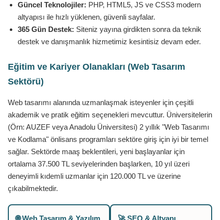
Güncel Teknolojiler:
PHP, HTML5, JS ve CSS3 modern
altyapısı ile hızlı yüklenen, güvenli sayfalar.
365 Gün Destek:
Siteniz yayına girdikten sonra da teknik
destek ve danışmanlık hizmetimiz kesintisiz devam eder.
Eğitim ve Kariyer Olanakları (Web Tasarım
Sektörü)
Web tasarımı alanında uzmanlaşmak isteyenler için çeşitli
akademik ve pratik eğitim seçenekleri mevcuttur. Üniversitelerin
(Örn: AUZEF veya Anadolu Üniversitesi) 2 yıllık "Web Tasarımı
ve Kodlama" önlisans programları sektöre giriş için iyi bir temel
sağlar. Sektörde maaş beklentileri, yeni başlayanlar için
ortalama 37.500 TL seviyelerinden başlarken, 10 yıl üzeri
deneyimli kıdemli uzmanlar için 120.000 TL ve üzerine
çıkabilmektedir.
🌐 Web Tasarım & Yazılım
🚀 SEO & Altyapı