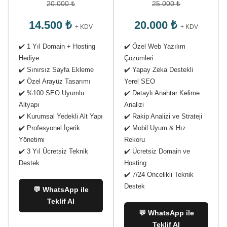
20.000 ₺
25.000 ₺
14.500 ₺
20.000 ₺
+ KDV
+ KDV
✔️ 1 Yıl Domain + Hosting
✔️ Özel Web Yazılım
Hediye
Çözümleri
✔️ Sınırsız Sayfa Ekleme
✔️ Yapay Zeka Destekli
✔️ Özel Arayüz Tasarımı
Yerel SEO
✔️ %100 SEO Uyumlu
✔️ Detaylı Anahtar Kelime
Altyapı
Analizi
✔️ Kurumsal Yedekli Alt Yapı
✔️ Rakip Analizi ve Strateji
✔️ Profesyonel İçerik
✔️ Mobil Uyum & Hız
Yönetimi
Rekoru
✔️ 3 Yıl Ücretsiz Teknik
✔️ Ücretsiz Domain ve
Destek
Hosting
✔️ 7/24 Öncelikli Teknik
Destek
💬 WhatsApp ile
Teklif Al
💬 WhatsApp ile
Teklif Al