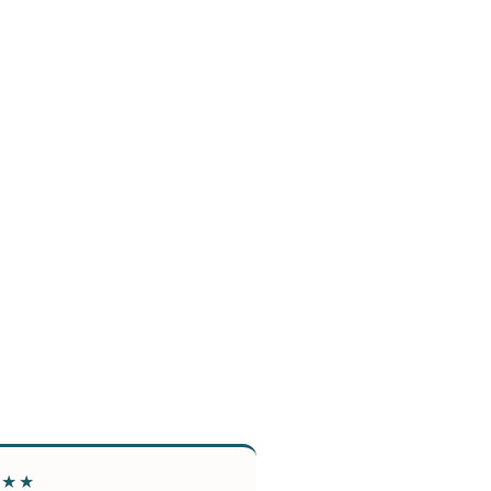
★★★
★★★★★