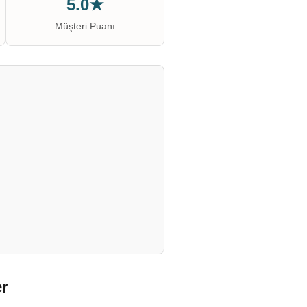
5.0★
Müşteri Puanı
er