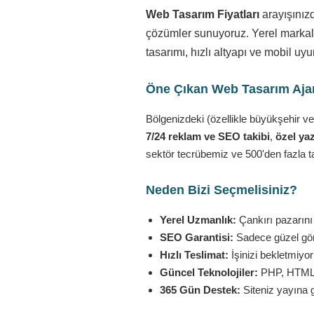
Web Tasarım Fiyatları
arayışınız
çözümler sunuyoruz. Yerel markala
tasarımı, hızlı altyapı ve mobil u
Öne Çıkan Web Tasarım Ajans
Bölgenizdeki (özellikle büyükşehir ve
7/24 reklam ve SEO takibi
,
özel yaz
sektör tecrübemiz ve 500'den fazla t
Neden Bizi Seçmelisiniz?
Yerel Uzmanlık:
Çankırı pazarını 
SEO Garantisi:
Sadece güzel görü
Hızlı Teslimat:
İşinizi bekletmiyo
Güncel Teknolojiler:
PHP, HTML5,
365 Gün Destek:
Siteniz yayına 