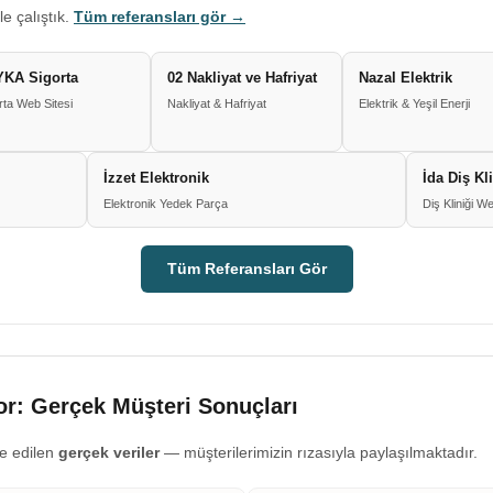
le çalıştık.
Tüm referansları gör →
KA Sigorta
02 Nakliyat ve Hafriyat
Nazal Elektrik
rta Web Sitesi
Nakliyat & Hafriyat
Elektrik & Yeşil Enerji
İzzet Elektronik
İda Diş Kl
Elektronik Yedek Parça
Diş Kliniği We
Tüm Referansları Gör
r: Gerçek Müşteri Sonuçları
e edilen
gerçek veriler
— müşterilerimizin rızasıyla paylaşılmaktadır.