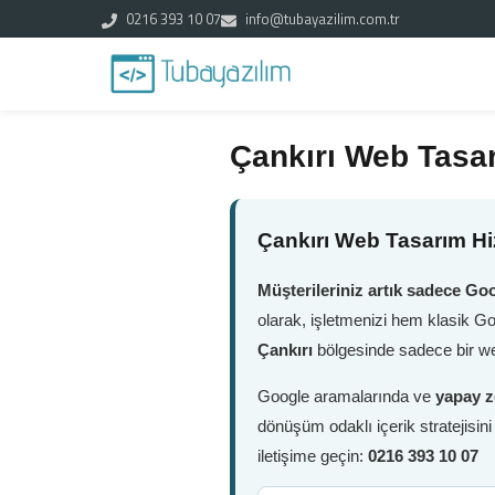
0216 393 10 07
info@tubayazilim.com.tr
Çankırı Web Tasar
Çankırı Web Tasarım Hi
Müşterileriniz artık sadece Goo
olarak, işletmenizi hem klasik G
Çankırı
bölgesinde sadece bir web
Google aramalarında ve
yapay z
dönüşüm odaklı içerik stratejisin
iletişime geçin:
0216 393 10 07