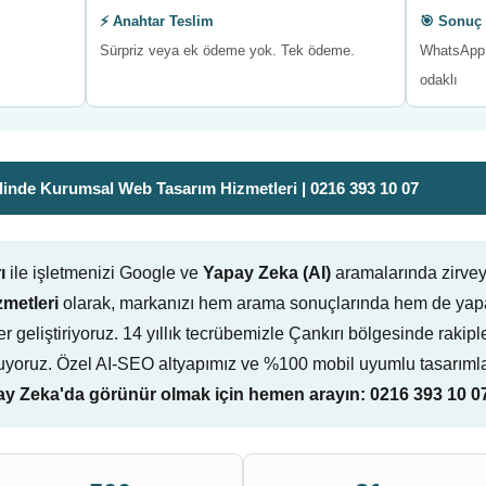
⚡ Anahtar Teslim
🎯 Sonuç 
Sürpriz veya ek ödeme yok. Tek ödeme.
WhatsApp 
odaklı
inde Kurumsal Web Tasarım Hizmetleri | 0216 393 10 07
ı
ile işletmenizi Google ve
Yapay Zeka (AI)
aramalarında zirvey
zmetleri
olarak, markanızı hem arama sonuçlarında hem de yapa
iler geliştiriyoruz. 14 yıllık tecrübemizle Çankırı bölgesinde rakip
yoruz. Özel AI-SEO altyapımız ve %100 mobil uyumlu tasarımlar
 Zeka'da görünür olmak için hemen arayın: 0216 393 10 0