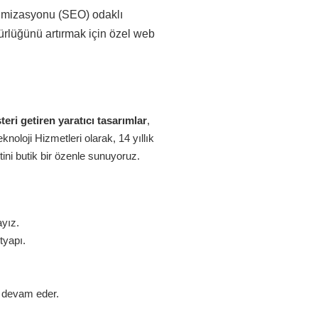
ptimizasyonu (SEO) odaklı
ürlüğünü artırmak için özel web
eri getiren yaratıcı tasarımlar
,
oloji Hizmetleri olarak, 14 yıllık
ini butik bir özenle sunuyoruz.
ayız.
tyapı.
z devam eder.