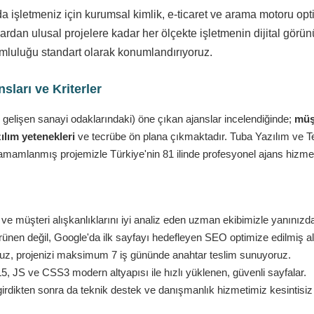
da işletmeniz için kurumsal kimlik, e-ticaret ve arama motoru o
rdan ulusal projelere kadar her ölçekte işletmenin dijital görün
yumluluğu standart olarak konumlandırıyoruz.
ları ve Kriterler
 gelişen sanayi odaklarındaki) öne çıkan ajanslar incelendiğinde;
müşt
ılım yetenekleri
ve tecrübe ön plana çıkmaktadır. Tuba Yazılım ve Tekn
amamlanmış projemizle Türkiye'nin 81 ilinde profesyonel ajans hizmet
ve müşteri alışkanlıklarını iyi analiz eden uzman ekibimizle yanınızd
nen değil, Google'da ilk sayfayı hedefleyen SEO optimize edilmiş al
ruz, projenizi maksimum 7 iş gününde anahtar teslim sunuyoruz.
 JS ve CSS3 modern altyapısı ile hızlı yüklenen, güvenli sayfalar.
girdikten sonra da teknik destek ve danışmanlık hizmetimiz kesintisi